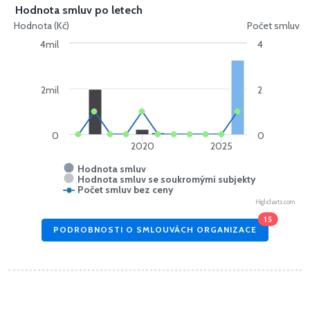
Hodnota smluv po letech
Hodnota (Kč)
Počet smluv
4mil
4
2mil
2
0
0
2020
2025
Hodnota smluv
Hodnota smluv se soukromými subjekty
Počet smluv bez ceny
Highcharts.com
15
PODROBNOSTI O SMLOUVÁCH ORGANIZACE