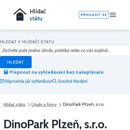
Hlídač
PŘIHLÁSIT SE
státu
HLEDAT V HLÍDAČI STÁTU
HLEDAT
Přepnout na vyhledávání bez našeptávače
Nápověda jak vyhledávat
Snadné hledání
DinoPark Plzeň, s.r.o.
Hlídač státu
Úřady a firmy
DinoPark Plzeň, s.r.o.