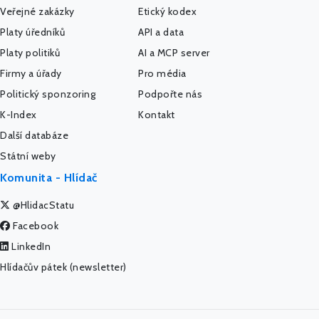
Veřejné zakázky
Etický kodex
Platy úředníků
API a data
Platy politiků
AI a MCP server
Firmy a úřady
Pro média
Politický sponzoring
Podpořte nás
K-Index
Kontakt
Další databáze
Státní weby
Komunita - Hlídač
@HlidacStatu
Facebook
LinkedIn
Hlídačův pátek (newsletter)