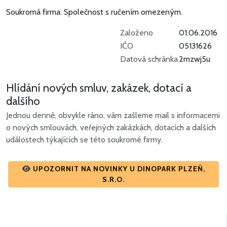
Soukromá firma.
Společnost s ručením omezeným.
Založeno
01.06.2016
IČO
05131626
Datová schránka
2mzwj5u
Hlídání nových smluv, zakázek, dotací a
dalšího
Jednou denně, obvykle ráno, vám zašleme mail s informacemi
o nových smlouvách, veřejných zakázkách, dotacích a dalších
událostech týkajících se této soukromé firmy.
UPOZORNIT NA NOVINKY U DINOPARK PLZEŇ,
S.R.O.