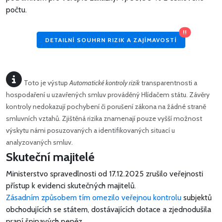
počtu.
!!
DETAILNÍ SOUHRN RIZIK A ZAJÍMAVOSTÍ
Toto je výstup
Automatické kontroly rizik
transparentnosti a
hospodaření u uzavřených smluv prováděný Hlídačem státu. Závěry
kontroly nedokazují pochybení či porušení zákona na žádné straně
smluvních vztahů. Zjištěná rizika znamenají pouze vyšší možnost
výskytu námi posuzovaných a identifikovaných situací u
analyzovaných smluv.
Skuteční majitelé
Ministerstvo spravedlnosti od 17.12.2025 zrušilo veřejnosti
přístup k evidenci skutečných majitelů.
Zásadním způsobem tím omezilo veřejnou kontrolu
subjektů
obchodujících se státem, dostávajících dotace a zjednodušila
praní špinavých peněz.