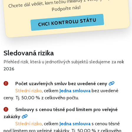
Chcete dál vědět, kam tečou miliardy z veřejných peněz?
Podpořte nás!
CHCI KONTROLU STÁTU
Sledovaná rizika
Přehled rizik, která u jednotlivých subjektů sledujeme za
rok
2026
Počet uzavřených smluv bez uvedené ceny
Střední riziko
, celkem
Jedna smlouva
bez uvedené
ceny.
Tj. 50,00 % z celkového počtu.
Smlouvy s cenou těsně pod limitem pro veřejné
zakázky
Střední riziko
, celkem
Jedna smlouva
s cenou těsně
pod limitem pro veřejné zakázky.
Tj. 50,00 % z celkového