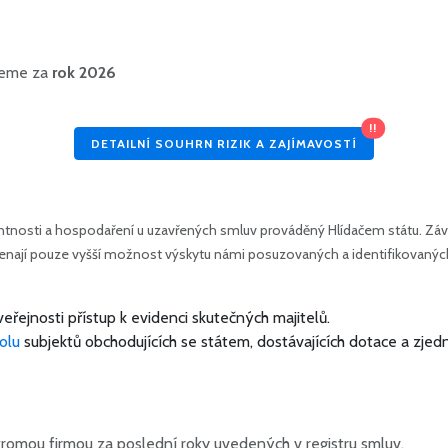
ujeme za
rok 2026
!!
DETAILNÍ SOUHRN RIZIK A ZAJÍMAVOSTÍ
tnosti a hospodaření u uzavřených smluv prováděný Hlídačem státu. Závě
amenají pouze vyšší možnost výskytu námi posuzovaných a identifikovanýc
veřejnosti přístup k evidenci skutečných majitelů.
olu
subjektů obchodujících se státem, dostávajících dotace a zjed
romou firmou za poslední roky uvedených v registru smluv.