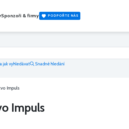
y
Sponzoři & firmy
PODPOŘTE NÁS
 jak vyhledávat
Snadné hledání
tvo Impuls
vo Impuls