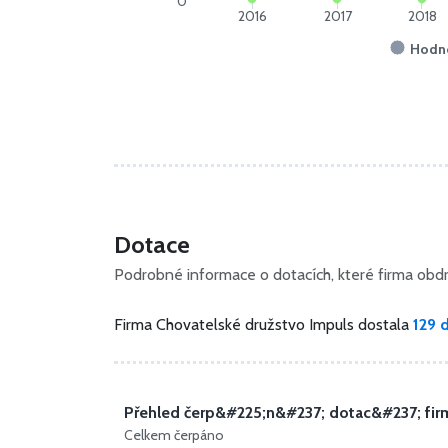
0
2016
2017
2018
Hodn
Dotace
Podrobné informace o dotacích, které firma obdrž
Firma Chovatelské družstvo Impuls dostala
129 
Přehled čerp&#225;n&#237; dotac&#237; fir
Celkem čerpáno