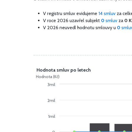
V registru smluv evidujeme
14 smluv
za cel
V roce 2026 uzavřel subjekt
0
smluv
za
0 K
V 2026 neuvedl hodnotu smlouvy u
0
smlu
Hodnota smluv po letech
Hodnota (Kč)
3mil
2mil
1mil