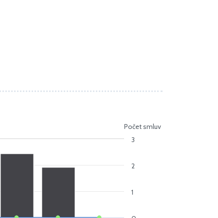
Počet smluv
3
2
1