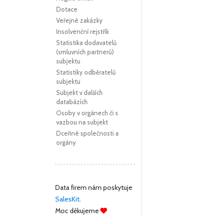
Dotace
Veřejné zakázky
Insolvenční rejstřík
Statistika dodavatelů
(smluvních partnerů)
subjektu
Statistiky odběratelů
subjektu
Subjekt v dalších
databázích
Osoby v orgánech či s
vazbou na subjekt
Dceřiné společnosti a
orgány
Data firem nám poskytuje
SalesKit
.
Moc děkujeme