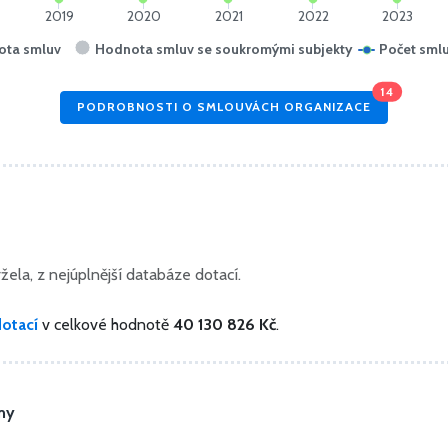
2019
2020
2021
2022
2023
ota smluv
Hodnota smluv se soukromými subjekty
Počet sml
14
PODROBNOSTI O SMLOUVÁCH ORGANIZACE
ela, z nejúplnější databáze dotací.
dotací
v celkové hodnotě
40 130 826 Kč
.
my