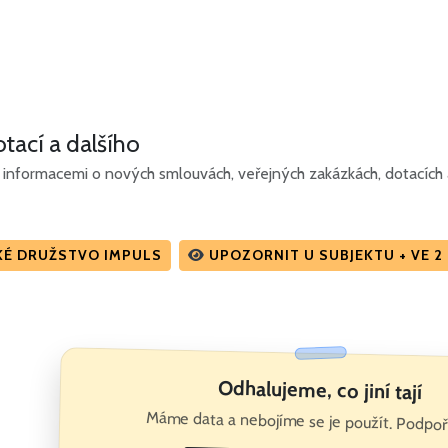
tací a dalšího
informacemi o nových smlouvách, veřejných zakázkách, dotacích a
KÉ DRUŽSTVO IMPULS
UPOZORNIT U SUBJEKTU + VE 
Odhalujeme, co jiní tají
Máme data a nebojíme se je použít. Podpoř