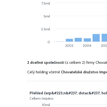
7.5mil
5mil
2.5mil
0
2002
2004
20
2 dceřiné společnosti
(z celkem 2) firmy Chova
Celý holding včetně
Chovatelské družstvo Imp
Přehled čerp&#225;n&#237; dotac&#237; ho
Celkem čerpáno
10mil