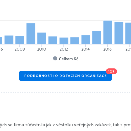
06
2008
2010
2012
2014
2016
20
Celkem Kč
129
PODROBNOSTI O DOTACÍCH ORGANIZACE
h se firma zúčastnila jak z věstníku veřejných zakázek, tak z prof