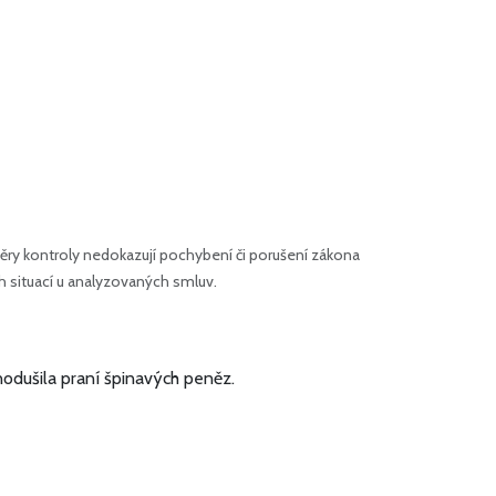
ry kontroly nedokazují pochybení či porušení zákona
h situací u analyzovaných smluv.
nodušila praní špinavých peněz.