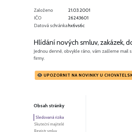
Založeno
21.03.2001
IČO
26243601
Datová schránka
hx6vs6c
Hlídání nových smluv, zakázek, do
Jednou denně, obvykle ráno, vám zašleme mail s 
firmy.
UPOZORNIT NA NOVINKY U CHOVATELS
Obsah stránky
Sledovaná rizika
Skuteční majitelé
Registr smluv