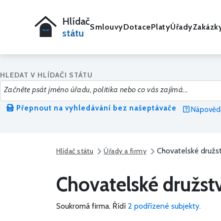
Hlídač
Smlouvy
Dotace
Platy
Úřady
Zakázk
státu
HLEDAT V HLÍDAČI STÁTU
Přepnout na vyhledávání bez našeptávače
Nápověda
Chovatelské družs
Hlídač státu
Úřady a firmy
Chovatelské družst
Soukromá firma.
Řídí
2 podřízené subjekty.