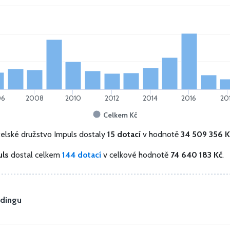
06
2008
2010
2012
2014
2016
20
Celkem Kč
telské družstvo Impuls dostaly
15 dotací
v hodnotě
34 509 356 K
uls
dostal celkem
144 dotací
v celkové hodnotě
74 640 183 Kč
.
ldingu