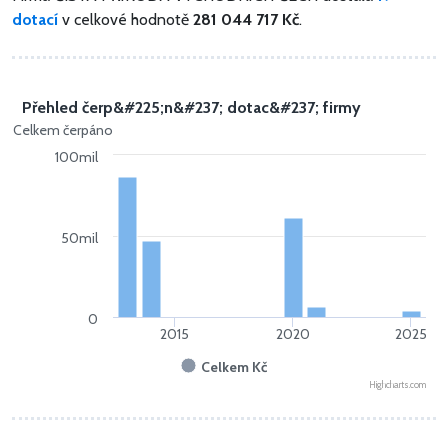
dotací
v celkové hodnotě
281 044 717 Kč
.
Přehled čerp&#225;n&#237; dotac&#237; firmy
Celkem čerpáno
100mil
50mil
0
2015
2020
2025
Celkem Kč
Highcharts.com