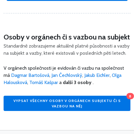
Osoby v orgánech či s vazbou na subjekt
Standardně zobrazujeme aktuálně platné působnosti a vazby
na subjekt a vazby, které existovali v posledních pěti letech.
V orgánech společnosti je evidován či vazbu na společnost
má
Dagmar Bartošová
,
Jan Čechlovský
,
Jakub Eichler
,
Olga
Halousková
,
Tomáš Kašpar
a
další 3 osoby
.
8
VYPSAT VŠECHNY OSOBY V ORGÁNECH SUBJEKTU ČI S
VAZBOU NA NĚJ