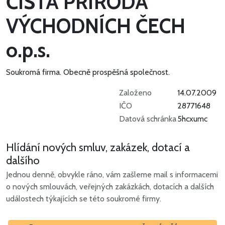
ČISTÁ PŘÍRODA
VÝCHODNÍCH ČECH
o.p.s.
Soukromá firma.
Obecně prospěšná společnost.
Založeno
14.07.2009
IČO
28771648
Datová schránka
5hcxumc
Hlídání nových smluv, zakázek, dotací a
dalšího
Jednou denně, obvykle ráno, vám zašleme mail s informacemi
o nových smlouvách, veřejných zakázkách, dotacích a dalších
událostech týkajících se této soukromé firmy.