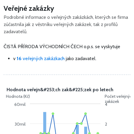
Veřejné zakázky
Podrobné informace o veřejných zakázkách, kterých se firma
zúčastnila jak z věstníku veřejných zakázek, tak z profilů
zadavatelů.
ČISTÁ PŘÍRODA VÝCHODNÍCH ČECH o.p.s. se vyskytuje
v
16
veřejných zakázkach
jako zadavatel.
Hodnota veřejn&#253;ch zak&#225;zek po letech
Hodnota (Kč)
Počet veřejnýc
zakázek
60mil
4
30mil
2