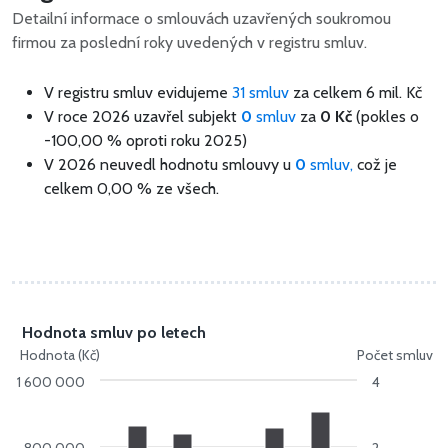
Detailní informace o smlouvách uzavřených soukromou
firmou za poslední roky uvedených v registru smluv.
V registru smluv evidujeme
31 smluv
za celkem
6 mil. Kč
V roce 2026 uzavřel subjekt
0
smluv
za
0 Kč
(pokles o
-100,00 % oproti roku 2025)
V 2026 neuvedl hodnotu smlouvy u
0
smluv,
což je
celkem 0,00 % ze všech.
Hodnota smluv po letech
Hodnota (Kč)
Počet smluv
1 600 000
4
800 000
2