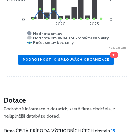
0
0
2020
2025
Hodnota smluv
Hodnota smluv se soukromými subjekty
Počet smluv bez ceny
Highcharts.com
31
PODROBNOSTI O SMLOUVÁCH ORGANIZACE
Dotace
Podrobné informace o dotacích, které firma obdržela, z
nejúplnější databáze dotací.
Firma ČISTÁ PŘÍRODA VÝCHODNÍCH ČECH dostala
19