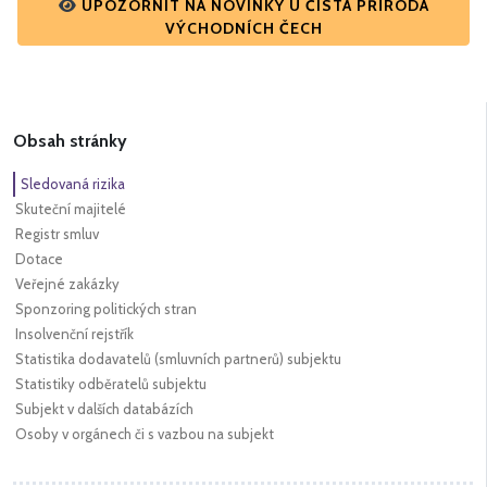
UPOZORNIT NA NOVINKY U ČISTÁ PŘÍRODA
VÝCHODNÍCH ČECH
Obsah stránky
Sledovaná rizika
Skuteční majitelé
Registr smluv
Dotace
Veřejné zakázky
Sponzoring politických stran
Insolvenční rejstřík
Statistika dodavatelů (smluvních partnerů) subjektu
Statistiky odběratelů subjektu
Subjekt v dalších databázích
Osoby v orgánech či s vazbou na subjekt