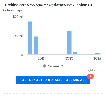
Přehled čerp&#225;n&#237; dotac&#237; holdingu
Celkem čerpáno
100mil
50mil
0
2015
2020
2025
Celkem Kč
Highcharts.com
19
PODROBNOSTI O DOTACÍCH ORGANIZACE