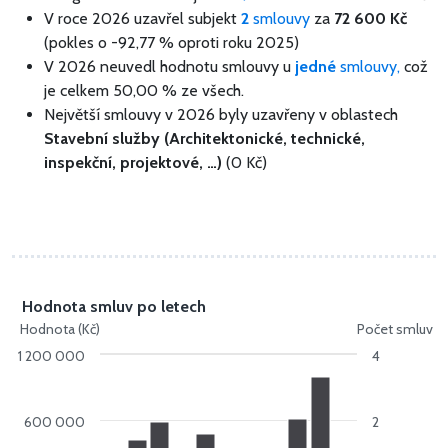
V roce 2026 uzavřel subjekt
2
smlouvy
za
72 600 Kč
(pokles o -92,77 % oproti roku 2025)
V 2026 neuvedl hodnotu smlouvy u
jedné
smlouvy,
což
je celkem 50,00 % ze všech.
Největší smlouvy v 2026 byly uzavřeny v oblastech
Stavební služby (Architektonické, technické,
inspekční, projektové, …)
(0 Kč)
Hodnota smluv po letech
Hodnota (Kč)
Počet smluv
1 200 000
4
600 000
2