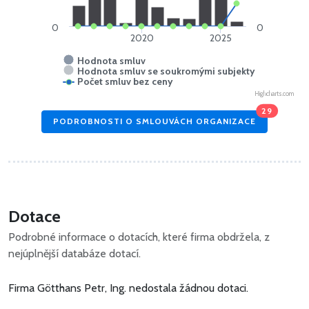
0
0
2020
2025
Hodnota smluv
Hodnota smluv se soukromými subjekty
Počet smluv bez ceny
Highcharts.com
29
PODROBNOSTI O SMLOUVÁCH ORGANIZACE
Dotace
Podrobné informace o dotacích, které firma obdržela, z
nejúplnější databáze dotací.
Firma Götthans Petr, Ing. nedostala žádnou dotaci.