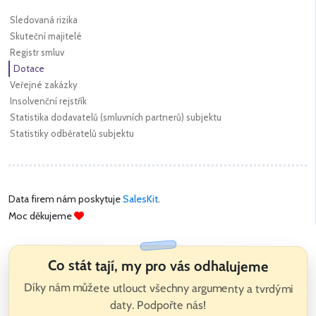
Sledovaná rizika
Skuteční majitelé
Registr smluv
Dotace
Veřejné zakázky
Insolvenční rejstřík
Statistika dodavatelů (smluvních partnerů) subjektu
Statistiky odběratelů subjektu
Data firem nám poskytuje
SalesKit
.
Moc děkujeme
Co stát tají, my pro vás odhalujeme
Díky nám můžete utlouct všechny argumenty a tvrdými
daty. Podpořte nás!