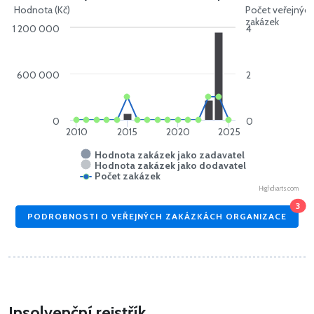
Hodnota (Kč)
Počet veřejnýc
zakázek
1 200 000
4
600 000
2
0
0
2010
2015
2020
2025
Hodnota zakázek jako zadavatel
Hodnota zakázek jako dodavatel
Počet zakázek
Highcharts.com
3
PODROBNOSTI O VEŘEJNÝCH ZAKÁZKÁCH ORGANIZACE
Insolvenční rejstřík