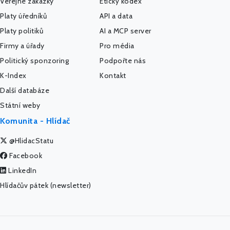
Veřejné zakázky
Etický kodex
Platy úředníků
API a data
Platy politiků
AI a MCP server
Firmy a úřady
Pro média
Politický sponzoring
Podpořte nás
K-Index
Kontakt
Další databáze
Státní weby
Komunita - Hlídač
@HlidacStatu
Facebook
LinkedIn
Hlídačův pátek (newsletter)