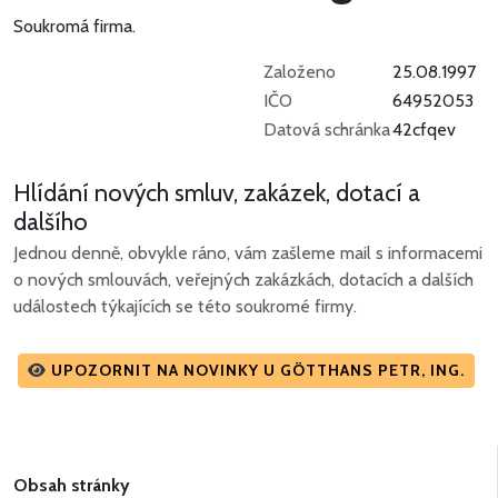
Soukromá firma.
Založeno
25.08.1997
IČO
64952053
Datová schránka
42cfqev
Hlídání nových smluv, zakázek, dotací a
dalšího
Jednou denně, obvykle ráno, vám zašleme mail s informacemi
o nových smlouvách, veřejných zakázkách, dotacích a dalších
událostech týkajících se této soukromé firmy.
UPOZORNIT NA NOVINKY U GÖTTHANS PETR, ING.
Obsah stránky