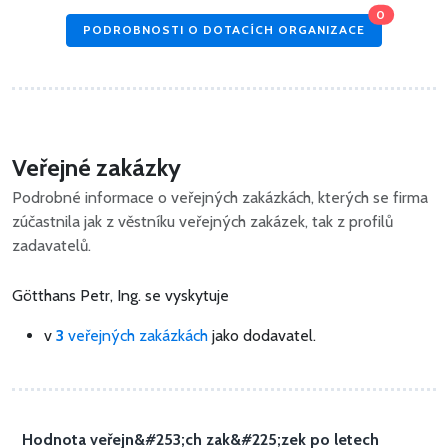
0
PODROBNOSTI O DOTACÍCH ORGANIZACE
Veřejné zakázky
Podrobné informace o veřejných zakázkách, kterých se firma
zúčastnila jak z věstníku veřejných zakázek, tak z profilů
zadavatelů.
Götthans Petr, Ing. se vyskytuje
v
3
veřejných zakázkách
jako dodavatel.
Hodnota veřejn&#253;ch zak&#225;zek po letech