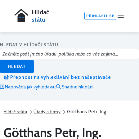
Hlídač
PŘIHLÁSIT SE
státu
HLEDAT V HLÍDAČI STÁTU
HLEDAT
Přepnout na vyhledávání bez našeptávače
Nápověda jak vyhledávat
Snadné hledání
Götthans Petr, Ing.
Hlídač státu
Úřady a firmy
Götthans Petr, Ing.