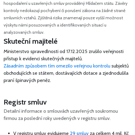
hospodaření u uzavřených smluv prováděný Hlídačem státu. Závěry
kontroly nedokazují pochybení či porušení zákona na žádné straně
smluvních vztahů. Zjištěná rizika znamenají pouze vyšší možnost
výskytu námi posuzovaných a identifikovaných situací u
analyzovaných smluv.
Skuteční majitelé
Ministerstvo spravedlnosti od 17.12.2025 zrušilo veřejnosti
přístup k evidenci skutečných majitelů.
Zásadním způsobem tím omezilo veřejnou kontrolu
subjektů
obchodujících se státem, dostávajících dotace a zjednodušila
praní špinavých peněz.
Registr smluv
Detailní informace o smlouvách uzavřených soukromou
firmou za poslední roky uvedených v registru smluv.
V registru smluv evidujeme
29 smluv
za celkem
4 mil. Kč