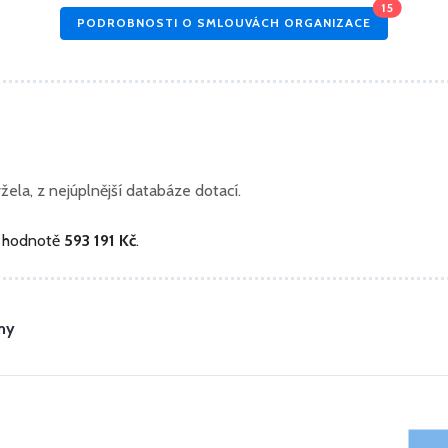
15
PODROBNOSTI O SMLOUVÁCH ORGANIZACE
ela, z nejúplnější databáze dotací.
é hodnotě
593 191 Kč
.
my