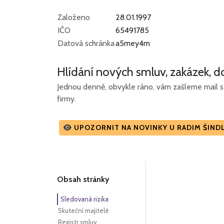
Založeno
28.01.1997
IČO
65491785
Datová schránka
a5mey4m
Hlídání nových smluv, zakázek, do
Jednou denně, obvykle ráno, vám zašleme mail s 
firmy.
UPOZORNIT NA NOVINKY U RADIM ŠIND
Obsah stránky
Sledovaná rizika
Skuteční majitelé
Registr smluv