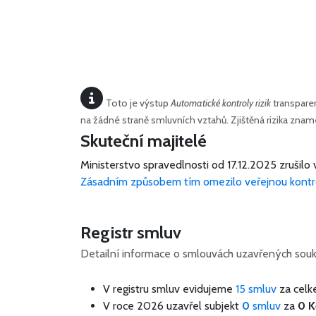
Toto je výstup
Automatické kontroly rizik
transparen
na žádné straně smluvních vztahů. Zjištěná rizika zn
Skuteční majitelé
Ministerstvo spravedlnosti od 17.12.2025 zrušilo 
Zásadním způsobem tím omezilo veřejnou kontr
Registr smluv
Detailní informace o smlouvách uzavřených souk
V registru smluv evidujeme
15 smluv
za cel
V roce 2026 uzavřel subjekt
0
smluv
za
0 K