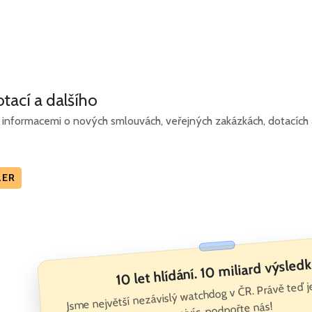
tací a dalšího
informacemi o nových smlouvách, veřejných zakázkách, dotacích a
LER
10 let hlídání. 10 miliard výsledk
Jsme největší nezávislý watchdog v ČR. Právě teď 
nejvíc, podpořte nás!