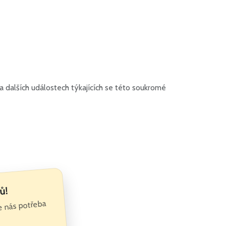
 dalších událostech týkajících se této soukromé
ů!
je nás potřeba