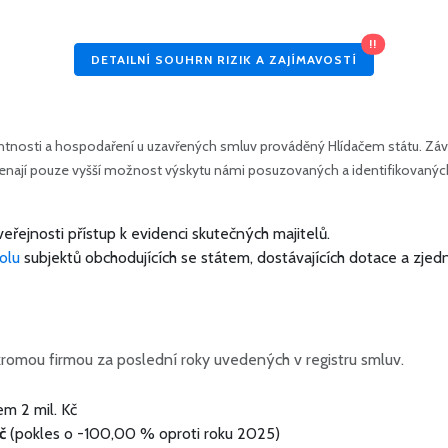
!!
DETAILNÍ SOUHRN RIZIK A ZAJÍMAVOSTÍ
tnosti a hospodaření u uzavřených smluv prováděný Hlídačem státu. Závě
amenají pouze vyšší možnost výskytu námi posuzovaných a identifikovanýc
veřejnosti přístup k evidenci skutečných majitelů.
olu
subjektů obchodujících se státem, dostávajících dotace a zjed
romou firmou za poslední roky uvedených v registru smluv.
kem
2 mil. Kč
č
(pokles o -100,00 % oproti roku 2025)