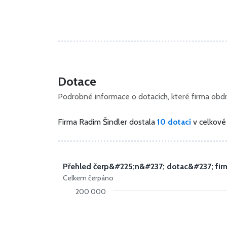
Dotace
Podrobné informace o dotacích, které firma obdrž
Firma Radim Šindler dostala
10 dotací
v celkov
Přehled čerp&#225;n&#237; dotac&#237; fir
Celkem čerpáno
200 000