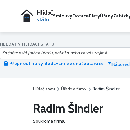
Hlídač
Smlouvy
Dotace
Platy
Úřady
Zakázk
státu
HLEDAT V HLÍDAČI STÁTU
Přepnout na vyhledávání bez našeptávače
Nápověda
Radim Šindler
Hlídač státu
Úřady a firmy
Radim Šindler
Soukromá firma.