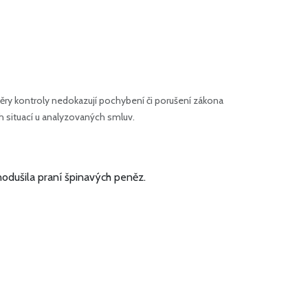
ry kontroly nedokazují pochybení či porušení zákona
h situací u analyzovaných smluv.
nodušila praní špinavých peněz.