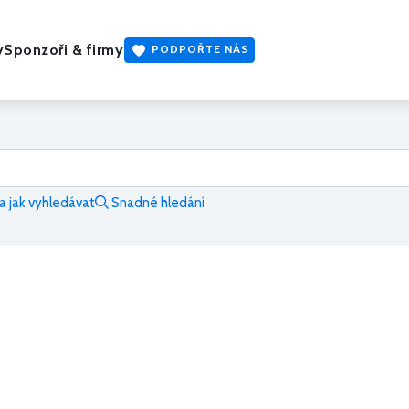
y
Sponzoři & firmy
PODPOŘTE NÁS
 jak vyhledávat
Snadné hledání