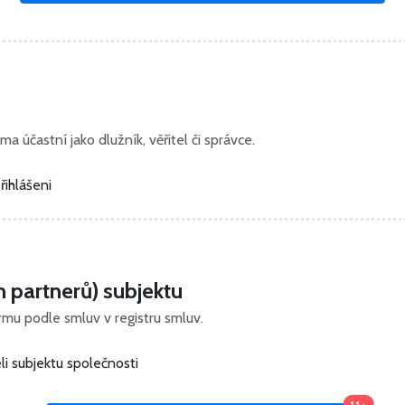
ma účastní jako dlužník, věřitel či správce.
řihlášeni
h partnerů) subjektu
irmu podle smluv v registru smluv.
i subjektu společnosti
11+