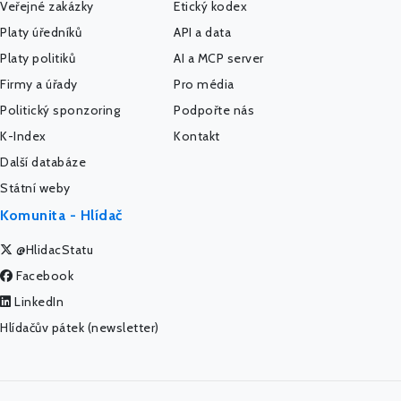
Veřejné zakázky
Etický kodex
Platy úředníků
API a data
Platy politiků
AI a MCP server
Firmy a úřady
Pro média
Politický sponzoring
Podpořte nás
K-Index
Kontakt
Další databáze
Státní weby
Komunita - Hlídač
@HlidacStatu
Facebook
LinkedIn
Hlídačův pátek (newsletter)