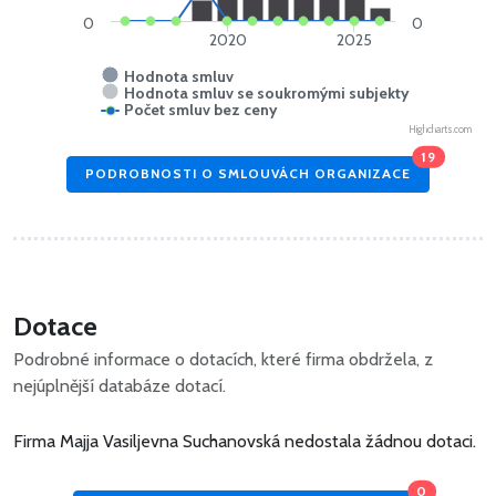
0
0
2020
2025
Hodnota smluv
Hodnota smluv se soukromými subjekty
Počet smluv bez ceny
Highcharts.com
19
PODROBNOSTI O SMLOUVÁCH ORGANIZACE
Dotace
Podrobné informace o dotacích, které firma obdržela, z
nejúplnější databáze dotací.
Firma Majja Vasiljevna Suchanovská nedostala žádnou dotaci.
0