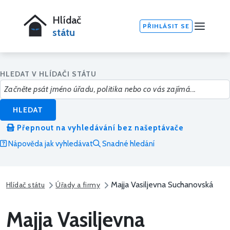
Hlídač
PŘIHLÁSIT SE
státu
HLEDAT V HLÍDAČI STÁTU
HLEDAT
Přepnout na vyhledávání bez našeptávače
Nápověda jak vyhledávat
Snadné hledání
Majja Vasiljevna Suchanovská
Hlídač státu
Úřady a firmy
Majja Vasiljevna