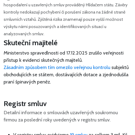
hospodaření u uzavřených smluv prováděný Hlídačem státu. Závěry
kontroly nedokazují pochybení či porušení zákona na žádné straně
smluvních vztahů. Zjištěná rizika znamenají pouze vyšší možnost
výskytu námi posuzovaných a identifikovaných situací u
analyzovaných smluv.
Skuteční majitelé
Ministerstvo spravedlnosti od 17.12.2025 zrušilo veřejnosti
přístup k evidenci skutečných majitelů.
Zásadním způsobem tím omezilo veřejnou kontrolu
subjektů
obchodujících se státem, dostávajících dotace a zjednodušila
praní špinavých peněz.
Registr smluv
Detailní informace o smlouvách uzavřených soukromou
firmou za poslední roky uvedených v registru smluv.
V registru smluv evidujeme
19 smluv
za celkem
3 mil. Kč