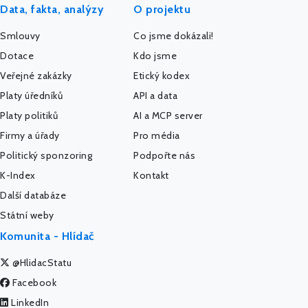
Data, fakta, analýzy
O projektu
Smlouvy
Co jsme dokázali!
Dotace
Kdo jsme
Veřejné zakázky
Etický kodex
Platy úředníků
API a data
Platy politiků
AI a MCP server
Firmy a úřady
Pro média
Politický sponzoring
Podpořte nás
K-Index
Kontakt
Další databáze
Státní weby
Komunita - Hlídač
@HlidacStatu
Facebook
LinkedIn