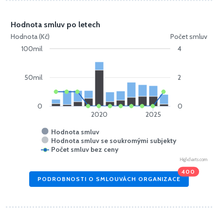
Hodnota smluv po letech
Hodnota (Kč)
Počet smluv
100mil
4
50mil
2
0
0
2020
2025
Hodnota smluv
Hodnota smluv se soukromými subjekty
Počet smluv bez ceny
Highcharts.com
400
PODROBNOSTI O SMLOUVÁCH ORGANIZACE