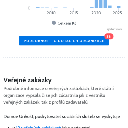
0
2010
2015
2020
2025
Celkem Kč
Highcharts.com
38
PODROBNOSTI O DOTACÍCH ORGANIZACE
Veřejné zakázky
Podrobné informace o veřejných zakázkách, které státní
organizace vypsala či se jich zúčastnila jak z věstníku
veřejných zakázek, tak z profilů zadavatelů.
Domov Unhošť, poskytovatel sociálních služeb se vyskytuje
v
12
veřejných zakázkach
jako zadavatel.