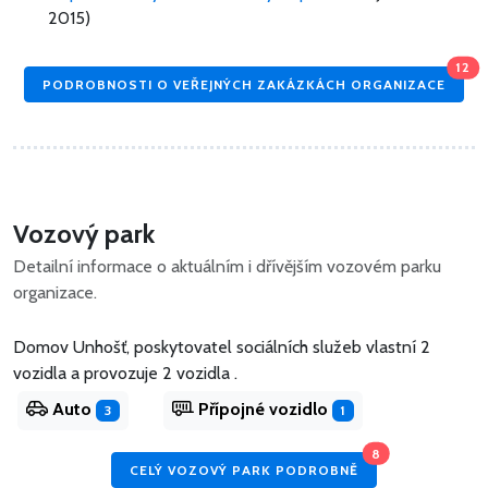
2015)
12
PODROBNOSTI O VEŘEJNÝCH ZAKÁZKÁCH ORGANIZACE
Vozový park
Detailní informace o aktuálním i dřívějším vozovém parku
organizace.
Domov Unhošť, poskytovatel sociálních služeb vlastní 2
vozidla
a
provozuje 2 vozidla .
Auto
Přípojné vozidlo
3
1
8
CELÝ VOZOVÝ PARK PODROBNĚ