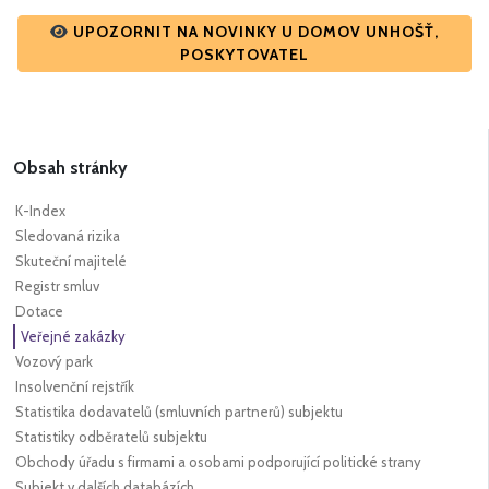
UPOZORNIT NA NOVINKY U DOMOV UNHOŠŤ,
POSKYTOVATEL
Obsah stránky
K-Index
Sledovaná rizika
Skuteční majitelé
Registr smluv
Dotace
Veřejné zakázky
Vozový park
Insolvenční rejstřík
Statistika dodavatelů (smluvních partnerů) subjektu
Statistiky odběratelů subjektu
Obchody úřadu s firmami a osobami podporující politické strany
Subjekt v dalších databázích