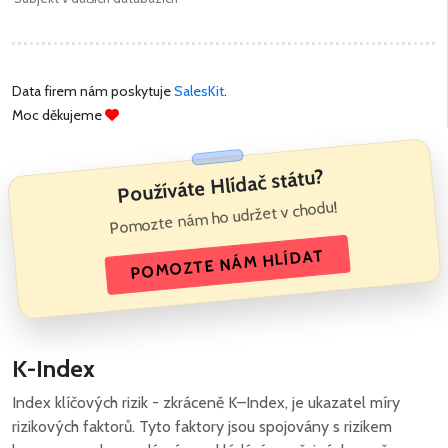
Data firem nám poskytuje
SalesKit
.
Moc děkujeme
Používáte Hlídač státu?
Pomozte nám ho udržet v chodu!
POMOZTE NÁM HLÍDAT
K-Index
Index klíčových rizik - zkráceně K–Index, je ukazatel míry
rizikových faktorů. Tyto faktory jsou spojovány s rizikem