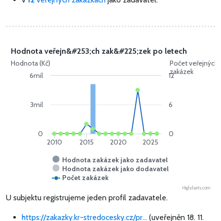
Hodnota veřejn&#253;ch zak&#225;zek po letech
Hodnota (Kč)
Počet veřejných
zakázek
6mil
12
3mil
6
0
0
2010
2015
2020
2025
Hodnota zakázek jako zadavatel
Hodnota zakázek jako dodavatel
Počet zakázek
Highcharts.com
U subjektu registrujeme jeden profil zadavatele.
https://zakazky.kr-stredocesky.cz/pr...
(uveřejněn 18. 11.