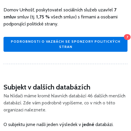
Domov Unhošť, poskytovatel sociálních služeb uzavřel
7
smluv
smluv (tj.
1,75 %
všech smluv) s firmami a osobami
podporující politické strany.
7
PODROBNOSTI O VAZBÁCH SE SPONZORY POLITICKÝCH
STRAN
Subjekt v dalších databázích
Na hlídači máme kromě hlavních databází 46 dalších menších
databází. Zde vám podrobně vypíšeme, co v nich o této
organizaci naleznete.
O subjektu jsme našli jeden výsledek v
jedné
databázi.