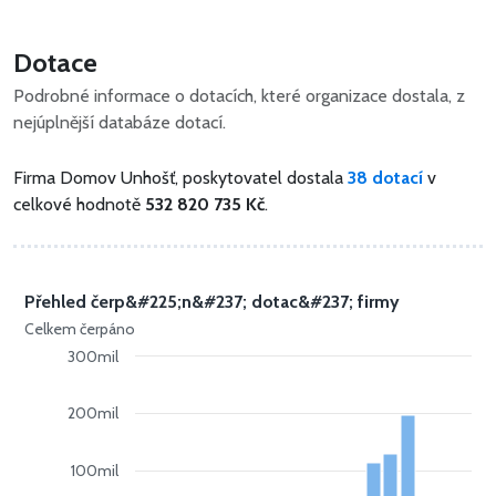
Dotace
Podrobné informace o dotacích, které organizace dostala, z
nejúplnější databáze dotací.
Firma Domov Unhošť, poskytovatel dostala
38 dotací
v
celkové hodnotě
532 820 735 Kč
.
Přehled čerp&#225;n&#237; dotac&#237; firmy
Celkem čerpáno
300mil
200mil
100mil