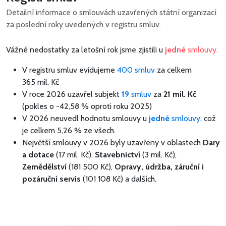
Detailní informace o smlouvách uzavřených státní organizací
za poslední roky uvedených v registru smluv.
Vážné nedostatky za letošní rok jsme zjistili u
jedné
smlouvy.
V registru smluv evidujeme
400 smluv
za celkem
365 mil. Kč
V roce 2026 uzavřel subjekt
19
smluv
za
21 mil. Kč
(pokles o -42,58 % oproti roku 2025)
V 2026 neuvedl hodnotu smlouvy u
jedné
smlouvy,
což
je celkem 5,26 % ze všech.
Největší smlouvy v 2026 byly uzavřeny v oblastech
Dary
a dotace
(17 mil. Kč),
Stavebnictví
(3 mil. Kč),
Zemědělství
(181 500 Kč),
Opravy, údržba, záruční i
pozáruční servis
(101 108 Kč) a dalších.