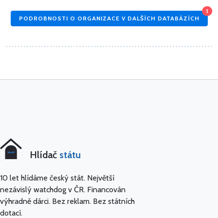
1
PODROBNOSTI O ORGANIZACE V DALŠÍCH DATABÁZÍCH
Hlídač
státu
10 let hlídáme český stát. Největší
nezávislý watchdog v ČR. Financován
výhradně dárci. Bez reklam. Bez státních
dotací.