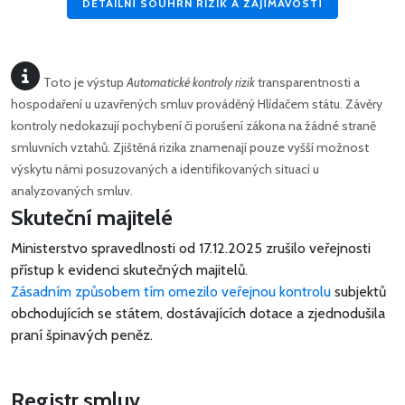
DETAILNÍ SOUHRN RIZIK A ZAJÍMAVOSTÍ
Toto je výstup
Automatické kontroly rizik
transparentnosti a
hospodaření u uzavřených smluv prováděný Hlídačem státu. Závěry
kontroly nedokazují pochybení či porušení zákona na žádné straně
smluvních vztahů. Zjištěná rizika znamenají pouze vyšší možnost
výskytu námi posuzovaných a identifikovaných situací u
analyzovaných smluv.
Skuteční majitelé
Ministerstvo spravedlnosti od 17.12.2025 zrušilo veřejnosti
přístup k evidenci skutečných majitelů.
Zásadním způsobem tím omezilo veřejnou kontrolu
subjektů
obchodujících se státem, dostávajících dotace a zjednodušila
praní špinavých peněz.
Registr smluv