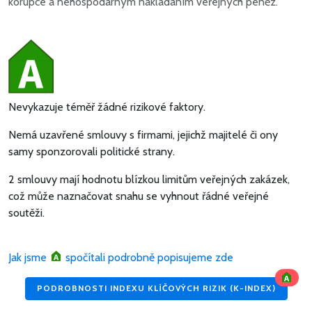
korupce a nehospodárným nakládáním veřejných peněz.
Nevykazuje téměř žádné rizikové faktory.
Nemá uzavřené smlouvy s firmami, jejichž majitelé či ony
samy sponzorovali politické strany.
2 smlouvy mají hodnotu blízkou limitům veřejných zakázek,
což může naznačovat snahu se vyhnout řádné veřejné
soutěži.
Jak jsme
spočítali podrobně popisujeme zde
PODROBNOSTI INDEXU KLÍČOVÝCH RIZIK (K-INDEX)