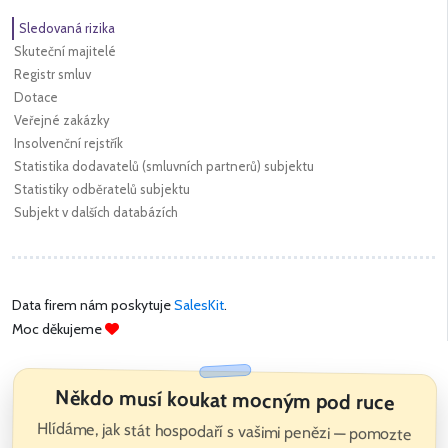
Sledovaná rizika
Skuteční majitelé
Registr smluv
Dotace
Veřejné zakázky
Insolvenční rejstřík
Statistika dodavatelů (smluvních partnerů) subjektu
Statistiky odběratelů subjektu
Subjekt v dalších databázích
Data firem nám poskytuje
SalesKit
.
Moc děkujeme
Někdo musí koukat mocným pod ruce
Hlídáme, jak stát hospodaří s vašimi penězi — pomozte