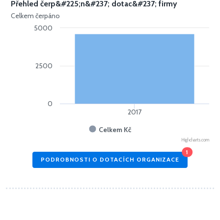
Přehled čerp&#225;n&#237; dotac&#237; firmy
Celkem čerpáno
5000
2500
0
2017
Celkem Kč
Highcharts.com
1
PODROBNOSTI O DOTACÍCH ORGANIZACE