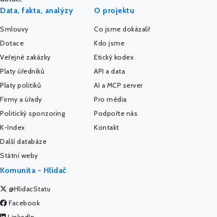
Data, fakta, analýzy
O projektu
Smlouvy
Co jsme dokázali!
Dotace
Kdo jsme
Veřejné zakázky
Etický kodex
Platy úředníků
API a data
Platy politiků
AI a MCP server
Firmy a úřady
Pro média
Politický sponzoring
Podpořte nás
K-Index
Kontakt
Další databáze
Státní weby
Komunita - Hlídač
@HlidacStatu
Facebook
LinkedIn