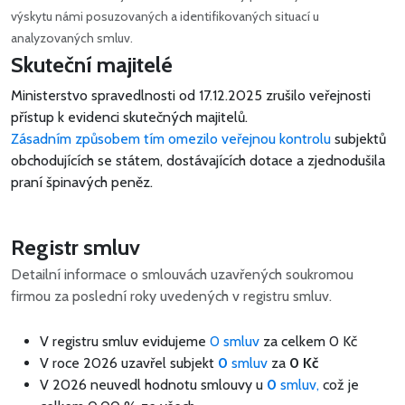
výskytu námi posuzovaných a identifikovaných situací u
analyzovaných smluv.
Skuteční majitelé
Ministerstvo spravedlnosti od 17.12.2025 zrušilo veřejnosti
přístup k evidenci skutečných majitelů.
Zásadním způsobem tím omezilo veřejnou kontrolu
subjektů
obchodujících se státem, dostávajících dotace a zjednodušila
praní špinavých peněz.
Registr smluv
Detailní informace o smlouvách uzavřených soukromou
firmou za poslední roky uvedených v registru smluv.
V registru smluv evidujeme
0 smluv
za celkem
0 Kč
V roce 2026 uzavřel subjekt
0
smluv
za
0 Kč
V 2026 neuvedl hodnotu smlouvy u
0
smluv,
což je