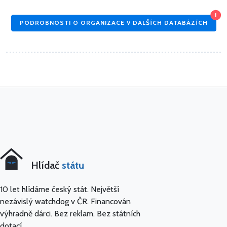
1
PODROBNOSTI O ORGANIZACE V DALŠÍCH DATABÁZÍCH
Hlídač
státu
10 let hlídáme český stát. Největší
nezávislý watchdog v ČR. Financován
výhradně dárci. Bez reklam. Bez státních
dotací.