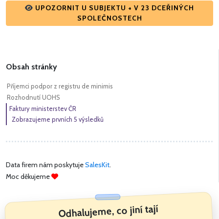
UPOZORNIT U SUBJEKTU + V 23 DCEŘINÝCH
SPOLEČNOSTECH
Obsah stránky
Příjemci podpor z registru de minimis
Rozhodnutí UOHS
Faktury ministerstev ČR
Zobrazujeme prvních 5 výsledků
Data firem nám poskytuje
SalesKit
.
Moc děkujeme
Odhalujeme, co jiní tají