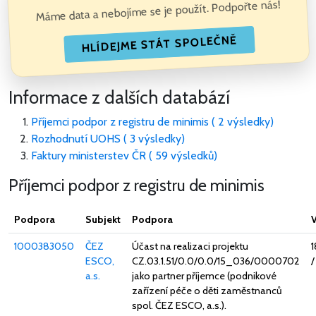
Máme data a nebojíme se je použít. Podpořte nás!
HLÍDEJME STÁT SPOLEČNĚ
Informace z dalších databází
Příjemci podpor z registru de minimis ( 2 výsledky)
Rozhodnutí UOHS ( 3 výsledky)
Faktury ministerstev ČR ( 59 výsledků)
Příjemci podpor z registru de minimis
Podpora
Subjekt
Podpora
1000383050
ČEZ
Účast na realizaci projektu
1
ESCO,
CZ.03.1.51/0.0/0.0/15_036/0000702
a.s.
jako partner příjemce (podnikové
zařízení péče o děti zaměstnanců
spol. ČEZ ESCO, a.s.).