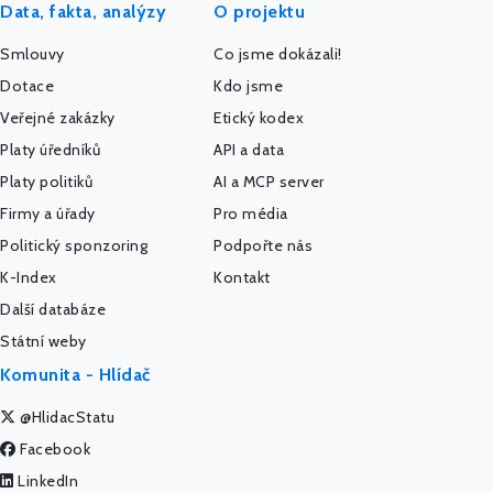
Data, fakta, analýzy
O projektu
Smlouvy
Co jsme dokázali!
Dotace
Kdo jsme
Veřejné zakázky
Etický kodex
Platy úředníků
API a data
Platy politiků
AI a MCP server
Firmy a úřady
Pro média
Politický sponzoring
Podpořte nás
K-Index
Kontakt
Další databáze
Státní weby
Komunita - Hlídač
@HlidacStatu
Facebook
LinkedIn