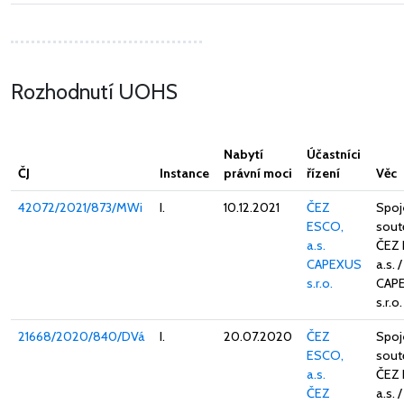
Rozhodnutí UOHS
Nabytí
Účastníci
ČJ
Instance
právní moci
řízení
Věc
42072/2021/873/MWi
I.
10.12.2021
ČEZ
Spoj
ESCO,
sout
a.s.
ČEZ
CAPEXUS
a.s. /
s.r.o.
CAP
s.r.o.
21668/2020/840/DVá
I.
20.07.2020
ČEZ
Spoj
ESCO,
sout
a.s.
ČEZ
ČEZ
a.s. 