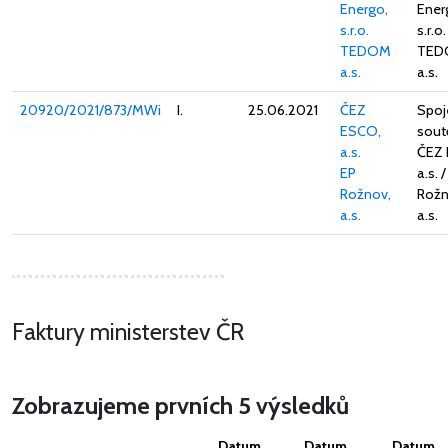
Energo,
Ener
s.r.o.
s.r.o.
TEDOM
TED
a.s.
a.s.
20920/2021/873/MWi
I.
25.06.2021
ČEZ
Spoj
ESCO,
sout
a.s.
ČEZ
EP
a.s. 
Rožnov,
Rožn
a.s.
a.s.
Faktury ministerstev ČR
Zobrazujeme prvních 5 výsledků
Datum
Datum
Datum