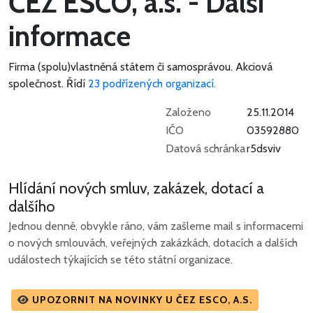
ČEZ ESCO, a.s. - Další
informace
Firma (spolu)vlastněná státem či samosprávou.
Akciová
společnost.
Řídí
23 podřízených organizací.
Založeno
25.11.2014
IČO
03592880
Datová schránka
r5dsviv
Hlídání nových smluv, zakázek, dotací a
dalšího
Jednou denně, obvykle ráno, vám zašleme mail s informacemi
o nových smlouvách, veřejných zakázkách, dotacích a dalších
událostech týkajících se této státní organizace.
UPOZORNIT NA NOVINKY U ČEZ ESCO, A.S.