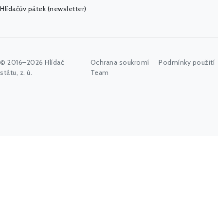
Hlídačův pátek (newsletter)
© 2016–2026 Hlídač
Ochrana soukromí
Podmínky použití
státu, z. ú.
Team
Začněte psát jméno úřadu, politika nebo co vás zajímá...