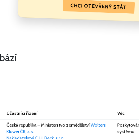
CHCI OTEVŘENÝ STÁT
bází
Účastníci řízení
Věc
Česká republika – Ministerstvo zemědělství
Wolters
Poskytován
Kluwer ČR, a.s.
systému
Nakladatelství C. H. Beck, s.r.o.