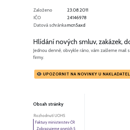
Založeno
23.08.2011
IČO
24146978
Datová schránka
mcn5axd
Hlídání nových smluv, zakázek, do
Jednou denně, obvykle ráno, vám zašleme mail s 
firmy.
UPOZORNIT NA NOVINKY U NAKLADATELST
Obsah stránky
Rozhodnutí UOHS
Faktury ministerstev ČR
Zobrazujeme prvních 5