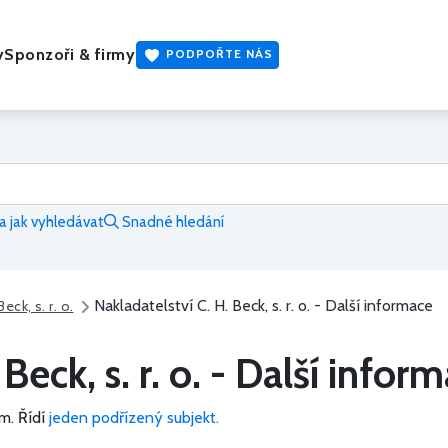
y
Sponzoři & firmy
PODPOŘTE NÁS
 jak vyhledávat
Snadné hledání
Nakladatelství C. H. Beck, s. r. o. - Další informace
eck, s. r. o.
Beck, s. r. o. - Další infor
m.
Řídí
jeden podřízený subjekt.