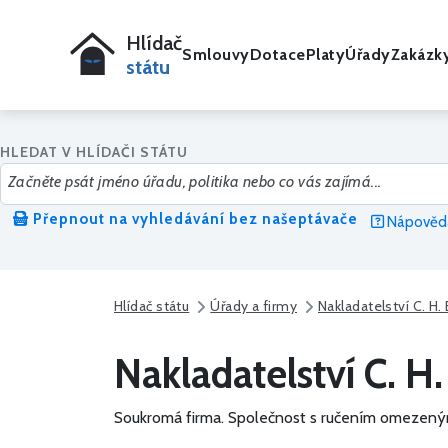
Hlídač
Smlouvy
Dotace
Platy
Úřady
Zakázk
státu
HLEDAT V HLÍDAČI STÁTU
Přepnout na vyhledávání bez našeptávače
Nápověda
Hlídač státu
Úřady a firmy
Nakladatelství C. H. B
Nakladatelství C. H. 
Soukromá firma.
Společnost s ručením omezený