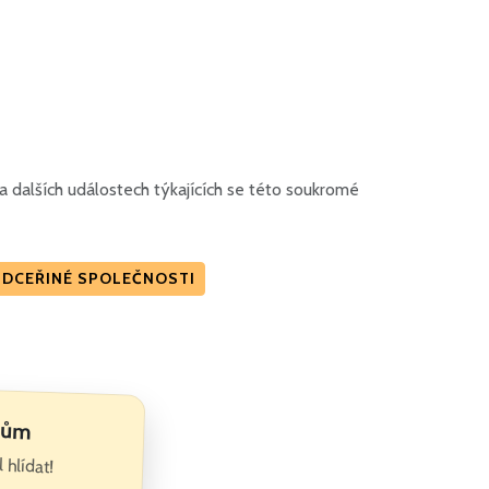
 dalších událostech týkajících se této soukromé
É DCEŘINÉ SPOLEČNOSTI
íkům
 hlídat!