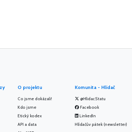
ýzy
O projektu
Komunita - Hlídač
Co jsme dokázali!
@HlidacStatu
Kdo jsme
Facebook
Etický kodex
LinkedIn
API a data
Hlídačův pátek (newsletter)