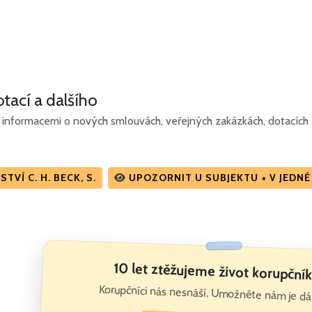
tací a dalšího
informacemi o nových smlouvách, veřejných zakázkách, dotacích a
VÍ C. H. BECK, S.
UPOZORNIT U SUBJEKTU + V JEDN
10 let ztěžujeme život korupčn
Korupčníci nás nesnáší. Umožněte nám je dál