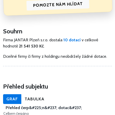
POMOZTE NÁM HLÍDAT
Souhrn
Firma JANTAR Plzeň s.r.o. dostala
10 dotací
v celkové
hodnotě
21 541 530 Kč
.
Dceřiné firmy či firmy z holdingu neobdržely žádné dotace.
Přehled subjektu
GRAF
TABULKA
Přehled čerp&#225;n&#237; dotac&#237;
Celkem čerpáno