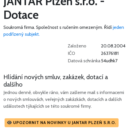
JANTAR Plzeň s.r.o. -
Dotace
Soukromá firma.
Společnost s ručením omezeným.
Řídí
jeden
podřízený subjekt.
Založeno
20.08.2004
IČO
26376181
Datová schránka
54udhk7
Hlídání nových smluv, zakázek, dotací a
dalšího
Jednou denně, obvykle ráno, vám zašleme mail s informacemi
o nových smlouvách, veřejných zakázkách, dotacích a dalších
událostech týkajících se této soukromé firmy.
UPOZORNIT NA NOVINKY U JANTAR PLZEŇ S.R.O.