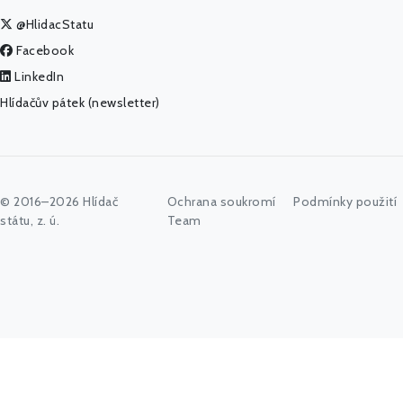
@HlidacStatu
Facebook
LinkedIn
Hlídačův pátek (newsletter)
© 2016–2026 Hlídač
Ochrana soukromí
Podmínky použití
státu, z. ú.
Team
Začněte psát jméno úřadu, politika nebo co vás zajímá...