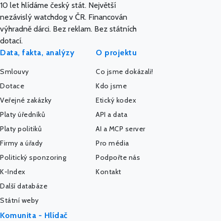
10 let hlídáme český stát. Největší
nezávislý watchdog v ČR. Financován
výhradně dárci. Bez reklam. Bez státních
dotací.
Data, fakta, analýzy
O projektu
Smlouvy
Co jsme dokázali!
Dotace
Kdo jsme
Veřejné zakázky
Etický kodex
Platy úředníků
API a data
Platy politiků
AI a MCP server
Firmy a úřady
Pro média
Politický sponzoring
Podpořte nás
K-Index
Kontakt
Další databáze
Státní weby
Komunita - Hlídač