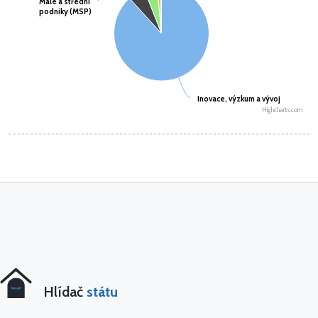
Malé a střední
Malé a střední
podniky (MSP)
podniky (MSP)
Inovace, výzkum a vývoj
Inovace, výzkum a vývoj
Highcharts.com
Hlídač
státu