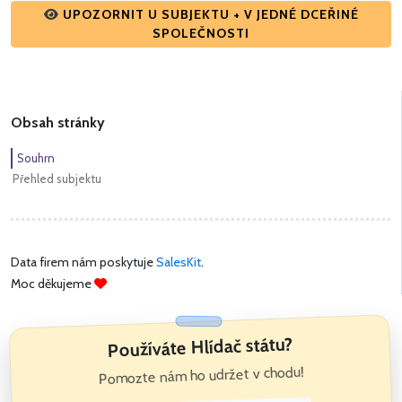
UPOZORNIT U SUBJEKTU + V JEDNÉ DCEŘINÉ
SPOLEČNOSTI
Obsah stránky
Souhrn
Přehled subjektu
Data firem nám poskytuje
SalesKit
.
Moc děkujeme
Používáte Hlídač státu?
Pomozte nám ho udržet v chodu!