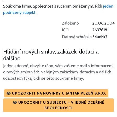
Soukromá firma.
Společnost s ručením omezeným.
Řídí
jeden
podřízený subjekt.
Založeno
20.08.2004
IČO
26376181
Datová schránka
54udhk7
Hlídání nových smluv, zakázek, dotací a
dalšího
Jednou denně, obvykle ráno, vám zašleme mail s informacemi
o nových smlouvách, veřejných zakázkách, dotacích a dalších
událostech týkajících se této soukromé firmy.
UPOZORNIT NA NOVINKY U JANTAR PLZEŇ S.R.O.
UPOZORNIT U SUBJEKTU + V JEDNÉ DCEŘINÉ
SPOLEČNOSTI