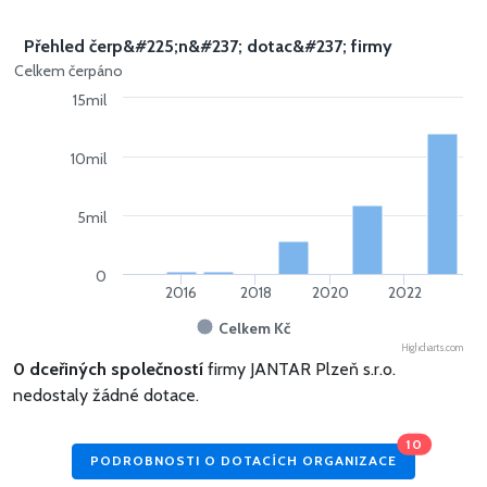
Přehled čerp&#225;n&#237; dotac&#237; firmy
Celkem čerpáno
15mil
10mil
5mil
0
2016
2018
2020
2022
Celkem Kč
Highcharts.com
0 dceřiných společností
firmy JANTAR Plzeň s.r.o.
nedostaly žádné dotace.
10
PODROBNOSTI O DOTACÍCH ORGANIZACE