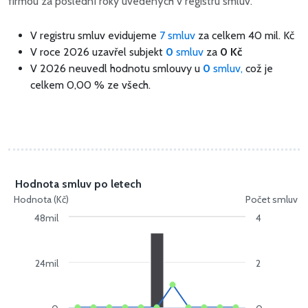
firmou za poslední roky uvedených v registru smluv.
V registru smluv evidujeme
7 smluv
za celkem
40 mil. Kč
V roce 2026 uzavřel subjekt
0
smluv
za
0 Kč
V 2026 neuvedl hodnotu smlouvy u
0
smluv,
což je
celkem 0,00 % ze všech.
Hodnota smluv po letech
Hodnota (Kč)
Počet smluv
48mil
4
24mil
2