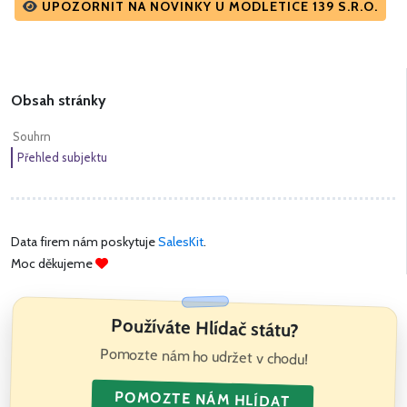
UPOZORNIT NA NOVINKY U MODLETICE 139 S.R.O.
Obsah stránky
Souhrn
Přehled subjektu
Data firem nám poskytuje
SalesKit
.
Moc děkujeme
Používáte Hlídač státu?
Pomozte nám ho udržet v chodu!
POMOZTE NÁM HLÍDAT