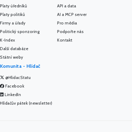
Platy úředníků
API a data
Platy politiků
AI a MCP server
Firmy a úřady
Pro média
Politický sponzoring
Podpořte nás
K-Index
Kontakt
Další databáze
Státní weby
Komunita - Hlídač
@HlidacStatu
Facebook
LinkedIn
Hlídačův pátek (newsletter)