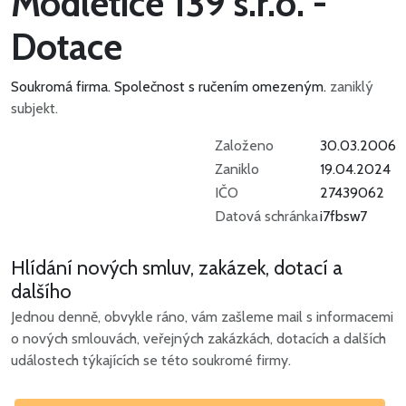
Modletice 139 s.r.o. -
Dotace
Soukromá firma.
Společnost s ručením omezeným.
zaniklý
subjekt.
Založeno
30.03.2006
Zaniklo
19.04.2024
IČO
27439062
Datová schránka
i7fbsw7
Hlídání nových smluv, zakázek, dotací a
dalšího
Jednou denně, obvykle ráno, vám zašleme mail s informacemi
o nových smlouvách, veřejných zakázkách, dotacích a dalších
událostech týkajících se této soukromé firmy.