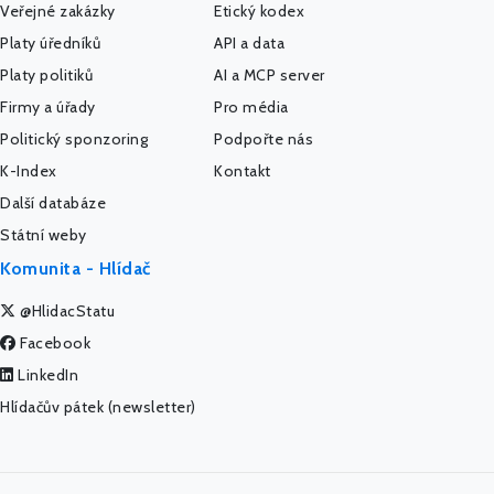
Veřejné zakázky
Etický kodex
Platy úředníků
API a data
Platy politiků
AI a MCP server
Firmy a úřady
Pro média
Politický sponzoring
Podpořte nás
K-Index
Kontakt
Další databáze
Státní weby
Komunita - Hlídač
@HlidacStatu
Facebook
LinkedIn
Hlídačův pátek (newsletter)