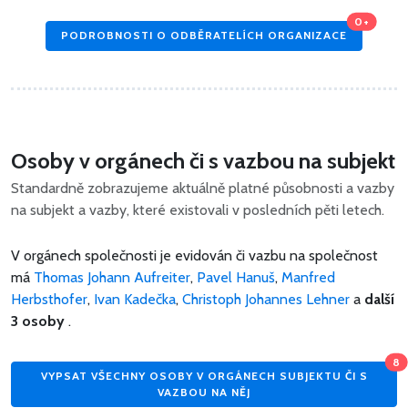
0+
PODROBNOSTI O ODBĚRATELÍCH ORGANIZACE
Osoby v orgánech či s vazbou na subjekt
Standardně zobrazujeme aktuálně platné působnosti a vazby
na subjekt a vazby, které existovali v posledních pěti letech.
V orgánech společnosti je evidován či vazbu na společnost
má
Thomas Johann Aufreiter
,
Pavel Hanuš
,
Manfred
Herbsthofer
,
Ivan Kadečka
,
Christoph Johannes Lehner
a
další
3 osoby
.
8
VYPSAT VŠECHNY OSOBY V ORGÁNECH SUBJEKTU ČI S
VAZBOU NA NĚJ