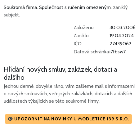
Soukromá firma.
Společnost s ručením omezeným.
zaniklý
subjekt.
Založeno
30.03.2006
Zaniklo
19.04.2024
IČO
27439062
Datová schránka
i7fbsw7
Hlídání nových smluv, zakázek, dotací a
dalšího
Jednou denně, obvykle ráno, vám zašleme mail s informacemi
o nových smlouvách, veřejných zakázkách, dotacích a dalších
událostech týkajících se této soukromé firmy.
UPOZORNIT NA NOVINKY U MODLETICE 139 S.R.O.