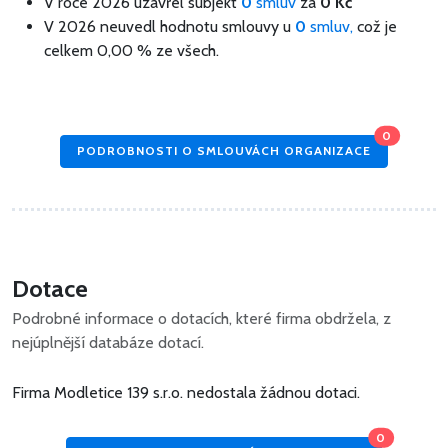
V roce 2026 uzavřel subjekt
0
smluv
za
0 Kč
V 2026 neuvedl hodnotu smlouvy u
0
smluv,
což je
celkem 0,00 % ze všech.
0
PODROBNOSTI O SMLOUVÁCH ORGANIZACE
Dotace
Podrobné informace o dotacích, které firma obdržela, z
nejúplnější databáze dotací.
Firma Modletice 139 s.r.o. nedostala žádnou dotaci.
0