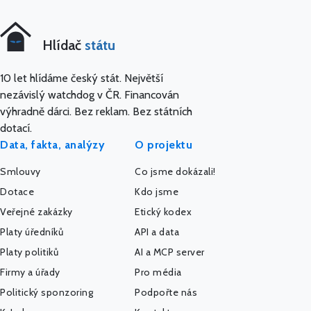
Hlídač
státu
10 let hlídáme český stát. Největší
nezávislý watchdog v ČR. Financován
výhradně dárci. Bez reklam. Bez státních
dotací.
Data, fakta, analýzy
O projektu
Smlouvy
Co jsme dokázali!
Dotace
Kdo jsme
Veřejné zakázky
Etický kodex
Platy úředníků
API a data
Platy politiků
AI a MCP server
Firmy a úřady
Pro média
Politický sponzoring
Podpořte nás