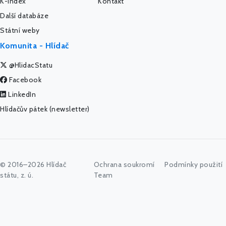
K-Index
Kontakt
Další databáze
Státní weby
Komunita - Hlídač
@HlidacStatu
Facebook
LinkedIn
Hlídačův pátek (newsletter)
© 2016–2026 Hlídač
Ochrana soukromí
Podmínky použití
státu, z. ú.
Team