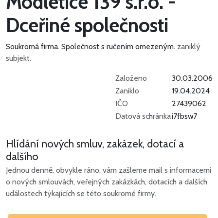
Modletice 139 s.r.o. -
Dceřiné společnosti
Soukromá firma.
Společnost s ručením omezeným.
zaniklý
subjekt.
Založeno
30.03.2006
Zaniklo
19.04.2024
IČO
27439062
Datová schránka
i7fbsw7
Hlídání nových smluv, zakázek, dotací a
dalšího
Jednou denně, obvykle ráno, vám zašleme mail s informacemi
o nových smlouvách, veřejných zakázkách, dotacích a dalších
událostech týkajících se této soukromé firmy.