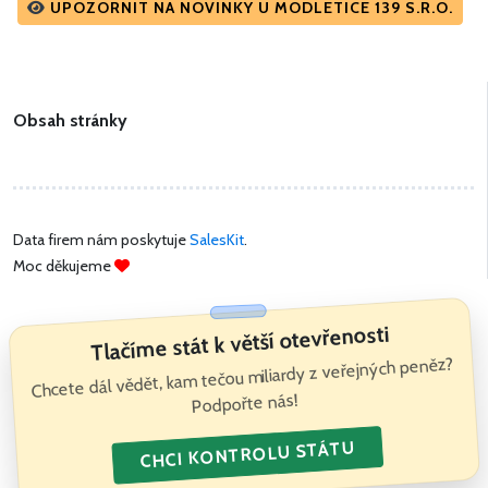
UPOZORNIT NA NOVINKY U MODLETICE 139 S.R.O.
Obsah stránky
Data firem nám poskytuje
SalesKit
.
Moc děkujeme
Tlačíme stát k větší otevřenosti
Chcete dál vědět, kam tečou miliardy z veřejných peněz?
Podpořte nás!
CHCI KONTROLU STÁTU