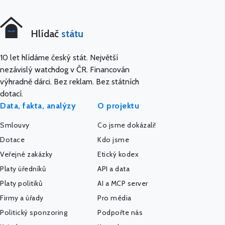
Hlídač
státu
10 let hlídáme český stát. Největší
nezávislý watchdog v ČR. Financován
výhradně dárci. Bez reklam. Bez státních
dotací.
Data, fakta, analýzy
O projektu
Smlouvy
Co jsme dokázali!
Dotace
Kdo jsme
Veřejné zakázky
Etický kodex
Platy úředníků
API a data
Platy politiků
AI a MCP server
Firmy a úřady
Pro média
Politický sponzoring
Podpořte nás