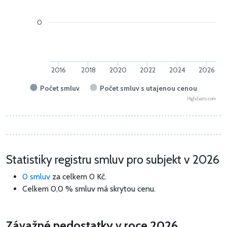
0
2016
2018
2020
2022
2024
2026
Počet smluv
Počet smluv s utajenou cenou
Highcharts.com
Statistiky registru smluv pro subjekt v 2026
0 smluv
za celkem
0 Kč
.
Celkem 0,0 % smluv má skrytou cenu.
Závažné nedostatky v roce 2026