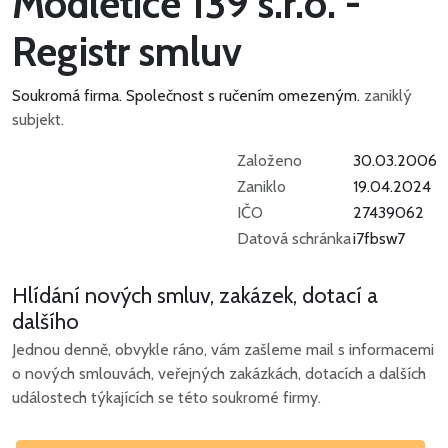
Modletice 139 s.r.o. -
Registr smluv
Soukromá firma.
Společnost s ručením omezeným.
zaniklý
subjekt.
Založeno
30.03.2006
Zaniklo
19.04.2024
IČO
27439062
Datová schránka
i7fbsw7
Hlídání nových smluv, zakázek, dotací a
dalšího
Jednou denně, obvykle ráno, vám zašleme mail s informacemi
o nových smlouvách, veřejných zakázkách, dotacích a dalších
událostech týkajících se této soukromé firmy.