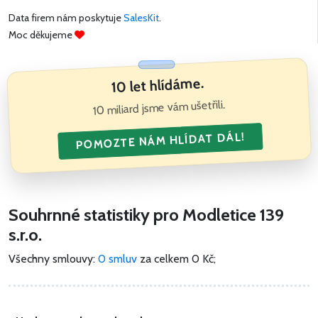
Data firem nám poskytuje
SalesKit
.
Moc děkujeme
10 let hlídáme.
10 miliard jsme vám ušetřili.
POMOZTE NÁM HLÍDAT DÁL!
Souhrnné statistiky pro Modletice 139
s.r.o.
Všechny smlouvy:
0 smluv
za celkem
0 Kč
;