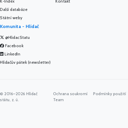
K-Index
Kontakt
Další databáze
Státní weby
Komunita - Hlídač
@HlidacStatu
Facebook
LinkedIn
Hlídačův pátek (newsletter)
© 2016–2026 Hlídač
Ochrana soukromí
Podmínky použití
státu, z. ú.
Team