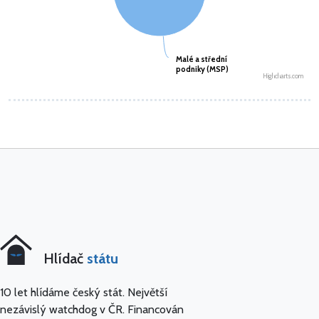
Malé a střední
Malé a střední
podniky (MSP)
podniky (MSP)
Highcharts.com
Hlídač
státu
10 let hlídáme český stát. Největší
nezávislý watchdog v ČR. Financován