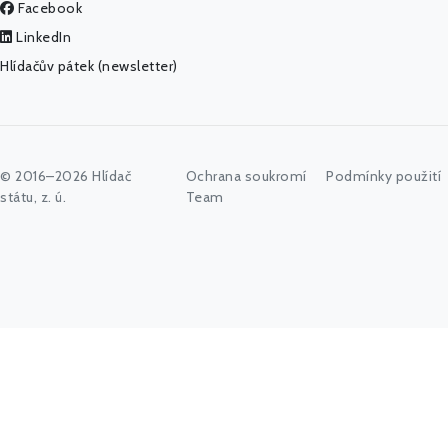
Facebook
LinkedIn
Hlídačův pátek (newsletter)
© 2016–2026 Hlídač
Ochrana soukromí
Podmínky použití
státu, z. ú.
Team
Začněte psát jméno úřadu, politika nebo co vás zajímá...