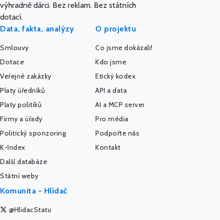
výhradně dárci. Bez reklam. Bez státních
dotací.
Data, fakta, analýzy
O projektu
Smlouvy
Co jsme dokázali!
Dotace
Kdo jsme
Veřejné zakázky
Etický kodex
Platy úředníků
API a data
Platy politiků
AI a MCP server
Firmy a úřady
Pro média
Politický sponzoring
Podpořte nás
K-Index
Kontakt
Další databáze
Státní weby
Komunita - Hlídač
@HlidacStatu