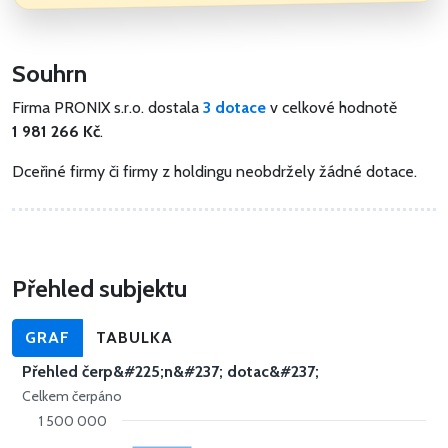
Souhrn
Firma PRONIX s.r.o. dostala
3 dotace
v celkové hodnotě
1 981 266 Kč
.
Dceřiné firmy či firmy z holdingu neobdržely žádné dotace.
Přehled subjektu
GRAF
TABULKA
Přehled čerp&#225;n&#237; dotac&#237;
Celkem čerpáno
1 500 000