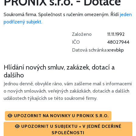
PRONIX s.r.o. - Dotace
Soukromá firma.
Společnost s ručením omezeným.
Řídí
jeden
podřízený subjekt.
Založeno
11.11.1992
IČO
48027944
Datová schránka
xrevbkp
Hlídání nových smluv, zakázek, dotací a
dalšího
Jednou denně, obvykle ráno, vám zašleme mail s informacemi
o nových smlouvách, veřejných zakázkách, dotacích a dalších
událostech týkajících se této soukromé firmy.
UPOZORNIT NA NOVINKY U PRONIX S.R.O.
UPOZORNIT U SUBJEKTU + V JEDNÉ DCEŘINÉ
SPOLEČNOSTI