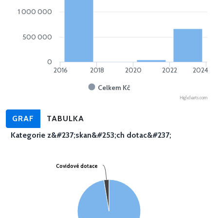
1 000 000
500 000
0
2016
2018
2020
2022
2024
Celkem Kč
Highcharts.com
GRAF
TABULKA
Kategorie z&#237;skan&#253;ch dotac&#237;
Covidové dotace
Covidové dotace