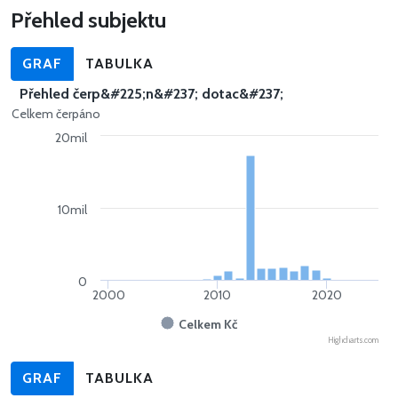
Přehled subjektu
GRAF
TABULKA
Přehled čerp&#225;n&#237; dotac&#237;
Celkem čerpáno
20mil
10mil
0
2000
2010
2020
Celkem Kč
Highcharts.com
GRAF
TABULKA