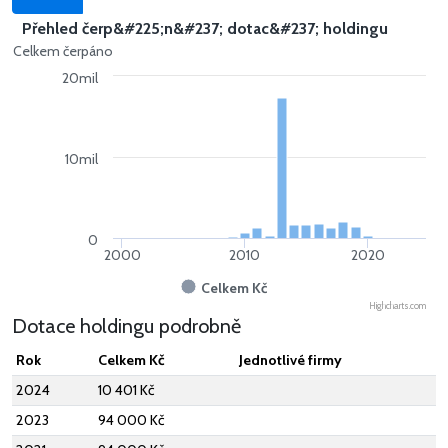
Přehled čerp&#225;n&#237; dotac&#237; holdingu
Celkem čerpáno
20mil
10mil
0
2000
2010
2020
Celkem Kč
Highcharts.com
Dotace holdingu podrobně
Rok
Celkem Kč
Jednotlivé firmy
2024
10 401 Kč
2023
94 000 Kč