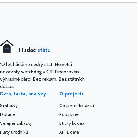
Hlídač
státu
10 let hlídáme český stát. Největší
nezávislý watchdog v ČR. Financován
výhradně dárci. Bez reklam. Bez státních
dotací.
Data, fakta, analýzy
O projektu
Smlouvy
Co jsme dokázali!
Dotace
Kdo jsme
Veřejné zakázky
Etický kodex
Platy úředníků
API a data