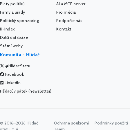
Platy politiků
AI a MCP server
Firmy a úřady
Pro média
Politický sponzoring
Podpořte nás
K-Index
Kontakt
Další databáze
Státní weby
Komunita - Hlídač
@HlidacStatu
Facebook
LinkedIn
Hlídačův pátek (newsletter)
© 2016–2026 Hlídač
Ochrana soukromí
Podmínky použití
státu, z. ú.
Team