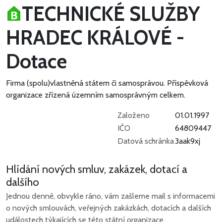
TECHNICKÉ SLUŽBY
HRADEC KRÁLOVÉ -
Dotace
Firma (spolu)vlastněná státem či samosprávou.
Příspěvková
organizace zřízená územním samosprávným celkem.
Založeno
01.01.1997
IČO
64809447
Datová schránka
3aak9xj
Hlídání nových smluv, zakázek, dotací a
dalšího
Jednou denně, obvykle ráno, vám zašleme mail s informacemi
o nových smlouvách, veřejných zakázkách, dotacích a dalších
událostech týkajících se této státní organizace.