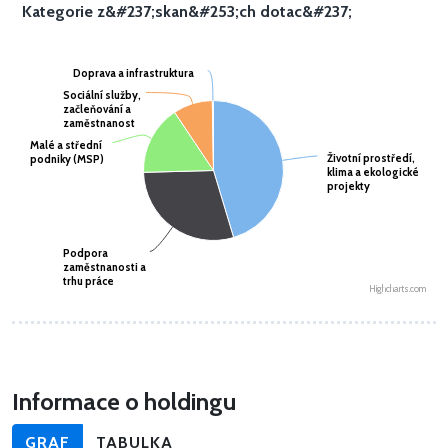
Kategorie z&#237;skan&#253;ch dotac&#237;
Doprava a infrastruktura
Doprava a infrastruktura
Sociální služby,
Sociální služby,
začleňování a
začleňování a
zaměstnanost
zaměstnanost
Malé a střední
Malé a střední
Životní prostředí,
Životní prostředí,
podniky (MSP)
podniky (MSP)
klima a ekologické
klima a ekologické
projekty
projekty
Podpora
Podpora
zaměstnanosti a
zaměstnanosti a
trhu práce
trhu práce
Highcharts.com
Informace o holdingu
GRAF
TABULKA