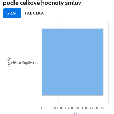
podle celkové hodnoty smluv
GRAF
TABULKA
Úřady
Město Kopřivnice
0
100 000
200 000
300 000
40…
Kč