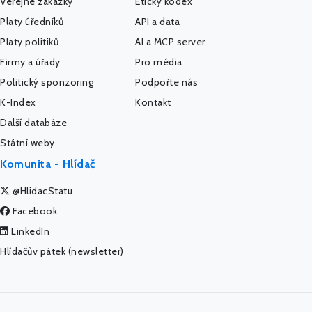
Veřejné zakázky
Etický kodex
Platy úředníků
API a data
Platy politiků
AI a MCP server
Firmy a úřady
Pro média
Politický sponzoring
Podpořte nás
K-Index
Kontakt
Další databáze
Státní weby
Komunita - Hlídač
@HlidacStatu
Facebook
LinkedIn
Hlídačův pátek (newsletter)