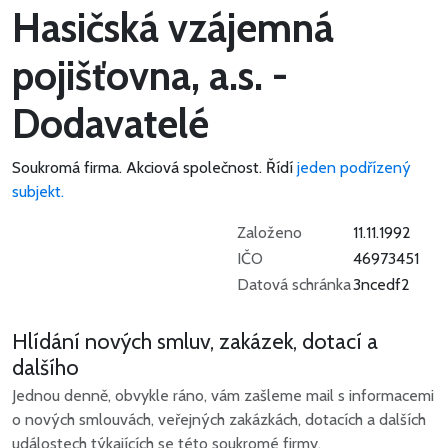
Hasičská vzájemná
pojišťovna, a.s. -
Dodavatelé
Soukromá firma.
Akciová společnost.
Řídí
jeden podřízený
subjekt.
Založeno
11.11.1992
IČO
46973451
Datová schránka
3ncedf2
Hlídání nových smluv, zakázek, dotací a
dalšího
Jednou denně, obvykle ráno, vám zašleme mail s informacemi
o nových smlouvách, veřejných zakázkách, dotacích a dalších
událostech týkajících se této soukromé firmy.