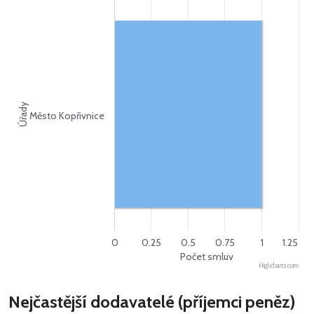
Úřady
Město Kopřivnice
0
0.25
0.5
0.75
1
1.25
Počet smluv
Highcharts.com
Nejčastější dodavatelé (příjemci peněz)