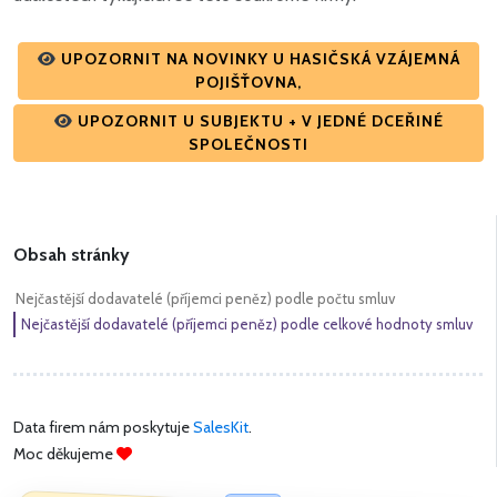
UPOZORNIT NA NOVINKY U HASIČSKÁ VZÁJEMNÁ
POJIŠŤOVNA,
UPOZORNIT U SUBJEKTU + V JEDNÉ DCEŘINÉ
SPOLEČNOSTI
Obsah stránky
Nejčastější dodavatelé (příjemci peněz) podle počtu smluv
Nejčastější dodavatelé (příjemci peněz) podle celkové hodnoty smluv
Data firem nám poskytuje
SalesKit
.
Moc děkujeme