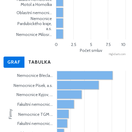
Motol a Homolka
Oblastní nemocni…
Nemocnice
Pardubického kraje,
a.s.
Nemocnice Milosr…
0
2.5
5
7.5
10
Počet smluv
Highcharts.com
GRAF
TABULKA
Nemocnice Břecla…
Nemocnice Písek, a.s.
Nemocnice Kyjov, …
Fakultní nemocnic…
Firmy
Nemocnice TGM …
Fakultní nemocnic…