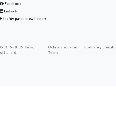
Facebook
LinkedIn
Hlídačův pátek (newsletter)
© 2016–2026 Hlídač
Ochrana soukromí
Podmínky použití
státu, z. ú.
Team
Začněte psát jméno úřadu, politika nebo co vás zajímá...