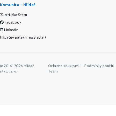
Komunita - Hlídač
@HlidacStatu
Facebook
LinkedIn
Hlídačův pátek (newsletter)
© 2016–2026 Hlídač
Ochrana soukromí
Podmínky použití
státu, z. ú.
Team
Začněte psát jméno úřadu, politika nebo co vás zajímá...