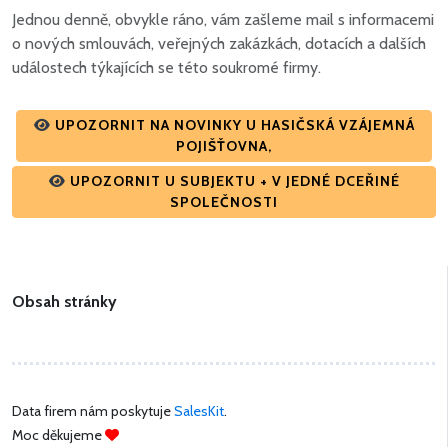
Jednou denně, obvykle ráno, vám zašleme mail s informacemi
o nových smlouvách, veřejných zakázkách, dotacích a dalších
událostech týkajících se této soukromé firmy.
UPOZORNIT NA NOVINKY U HASIČSKÁ VZÁJEMNÁ
POJIŠŤOVNA,
UPOZORNIT U SUBJEKTU + V JEDNÉ DCEŘINÉ
SPOLEČNOSTI
Obsah stránky
Data firem nám poskytuje
SalesKit
.
Moc děkujeme