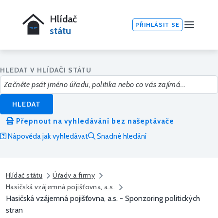
Hlídač
PŘIHLÁSIT SE
státu
HLEDAT V HLÍDAČI STÁTU
HLEDAT
Přepnout na vyhledávání bez našeptávače
Nápověda jak vyhledávat
Snadné hledání
Hlídač státu
Úřady a firmy
Hasičská vzájemná pojišťovna, a.s.
Hasičská vzájemná pojišťovna, a.s. - Sponzoring politických
stran