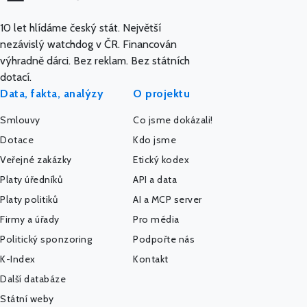
10 let hlídáme český stát. Největší
nezávislý watchdog v ČR. Financován
výhradně dárci. Bez reklam. Bez státních
dotací.
Data, fakta, analýzy
O projektu
Smlouvy
Co jsme dokázali!
Dotace
Kdo jsme
Veřejné zakázky
Etický kodex
Platy úředníků
API a data
Platy politiků
AI a MCP server
Firmy a úřady
Pro média
Politický sponzoring
Podpořte nás
K-Index
Kontakt
Další databáze
Státní weby