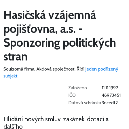
Hasičská vzájemná
pojišťovna, a.s. -
Sponzoring politických
stran
Soukromá firma.
Akciová společnost.
Řídí
jeden podřízený
subjekt.
Založeno
11.11.1992
IČO
46973451
Datová schránka
3ncedf2
Hlídání nových smluv, zakázek, dotací a
dalšího