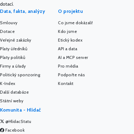
dotací.
Data, fakta, analýzy
O projektu
Smlouvy
Co jsme dokázali!
Dotace
Kdo jsme
Veřejné zakázky
Etický kodex
Platy úředníků
API a data
Platy politiků
AI a MCP server
Firmy a úřady
Pro média
Politický sponzoring
Podpořte nás
K-Index
Kontakt
Další databáze
Státní weby
Komunita - Hlídač
@HlidacStatu
Facebook