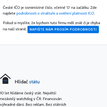
České IČO je osmimístné číslo, včetně '0' na začátku. Zde
najdete
podrobnosti o struktuře a ověření platnosti ICO
.
Pokud si myslíte, že bychom tuto firmu měli znát či je chyba
na naší straně,
NAPIŠTE NÁM PROSÍM PODROBNOSTI
Hlídač
státu
10 let hlídáme český stát. Největší
nezávislý watchdog v ČR. Financován
výhradně dárci. Bez reklam. Bez státních