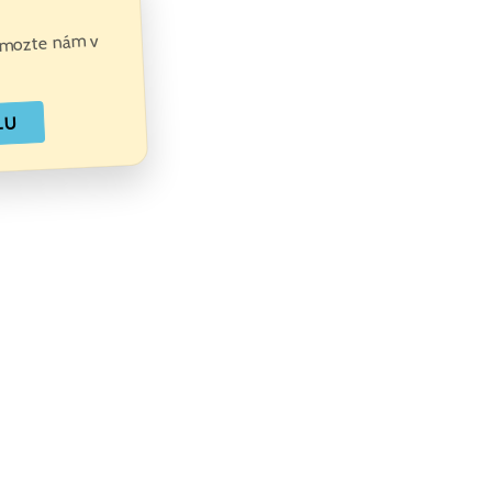
Pomozte nám v
LU