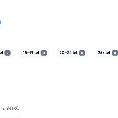
let
15–19 let
20–24 let
25+ let
2
0
0
0
12 měsíců.