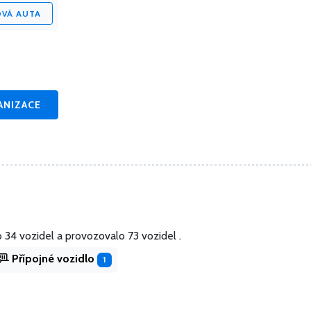
OVÁ AUTA
ANIZACE
o 34 vozidel
a
provozovalo 73 vozidel .
Přípojné vozidlo
1