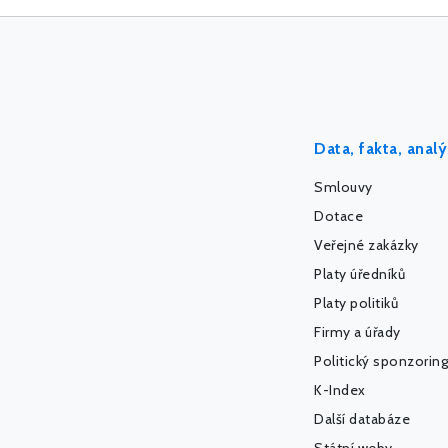
Data, fakta, anal
Smlouvy
Dotace
Veřejné zakázky
Platy úředníků
Platy politiků
Firmy a úřady
Politický sponzoring
K-Index
Další databáze
Státní weby