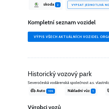
skoda
2
VYPSAT JEDNOTLIVÁ N
Kompletní seznam vozidel
VÝPIS VŠECH AKTUÁLNÍCH VOZIDEL ORG
Historický vozový park
Severočeská vodárenská společnost a.s. vlastnil
Auto
Nákladní vůz
105
1
Výrobci vozů