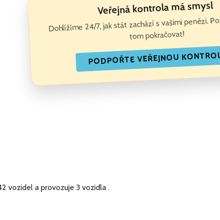
Veřejná kontrola má smysl
Dohlížíme 24/7, jak stát zachází s vašimi penězi. 
tom pokračovat!
PODPOŘTE VEŘEJNOU KONTRO
42 vozidel
a
provozuje 3 vozidla .