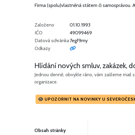
Firma (spolu)vlastněná státem či samosprávou.
A
Založeno
01.10.1993
IČO
49099469
Datová schránka
7egf9my
Odkazy
Hlídání nových smluv, zakázek, do
Jednou denně, obvykle ráno, vám zašleme mail s 
organizace.
UPOZORNIT NA NOVINKY U SEVEROČES
Obsah stránky