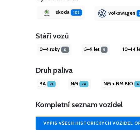
skoda
volkswagen
102
Stáří vozů
0–4 roky
5–9 let
10–14 l
0
5
Druh paliva
BA
NM
NM + NM BIO
71
24
6
Kompletní seznam vozidel
VÝPIS VŠECH HISTORICKÝCH VOZIDEL O