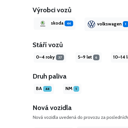
Výrobci vozů
skoda
volkswagen
44
1
Stáří vozů
0–4 roky
5–9 let
10–14 
37
6
Druh paliva
BA
NM
44
1
Nová vozidla
Nová vozidla uvedená do provozu za posledních 