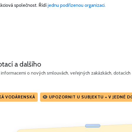
kciová společnost.
Řídí
jednu podřízenou organizaci.
tací a dalšího
informacemi o nových smlouvách, veřejných zakázkách, dotacích a 
KÁ VODÁRENSKÁ
UPOZORNIT U SUBJEKTU + V JEDNÉ 