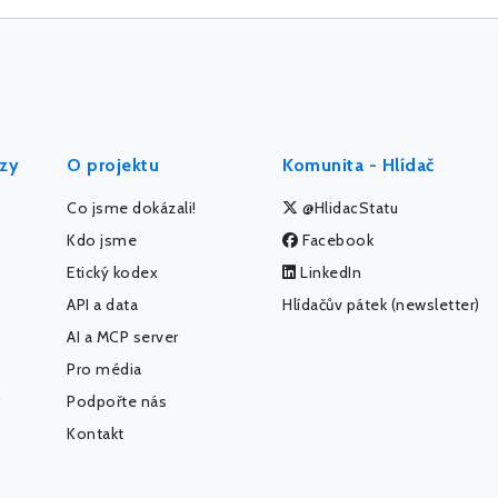
ýzy
O projektu
Komunita - Hlídač
Co jsme dokázali!
@HlidacStatu
Kdo jsme
Facebook
Etický kodex
LinkedIn
API a data
Hlídačův pátek (newsletter)
AI a MCP server
Pro média
Podpořte nás
Kontakt