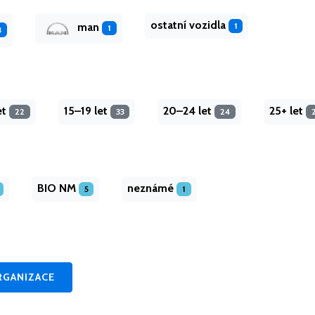
ostatní vozidla
1
man
1
3
et
15–19 let
20–24 let
25+ let
22
33
24
BIO NM
neznámé
5
1
RGANIZACE