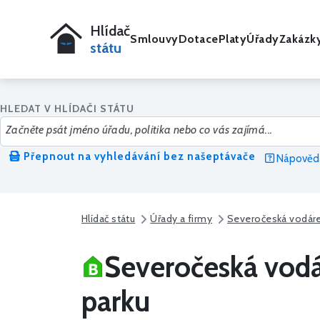
Hlídač
Smlouvy
Dotace
Platy
Úřady
Zakázk
státu
HLEDAT V HLÍDAČI STÁTU
Přepnout na vyhledávání bez našeptávače
Nápověda
Hlídač státu
Úřady a firmy
Severočeská vodáre
Severočeská vodá
parku