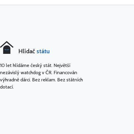
Hlídač
státu
10 let hlídáme český stát. Největší
nezávislý watchdog v ČR. Financován
výhradně dárci. Bez reklam. Bez státních
dotací.