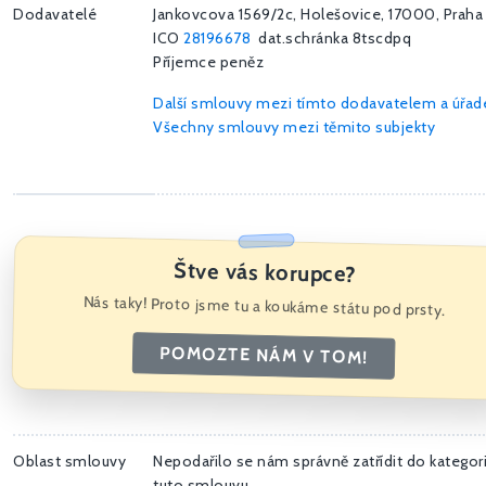
Dodavatelé
Jankovcova 1569/2c, Holešovice, 17000, Praha
ICO
28196678
dat.schránka 8tscdpq
Příjemce peněz
Další smlouvy mezi tímto dodavatelem a úřa
Všechny smlouvy mezi těmito subjekty
Štve vás korupce?
Nás taky! Proto jsme tu a koukáme státu pod prsty.
POMOZTE NÁM V TOM!
Oblast smlouvy
Nepodařilo se nám správně zatřídit do kategori
tuto smlouvu.