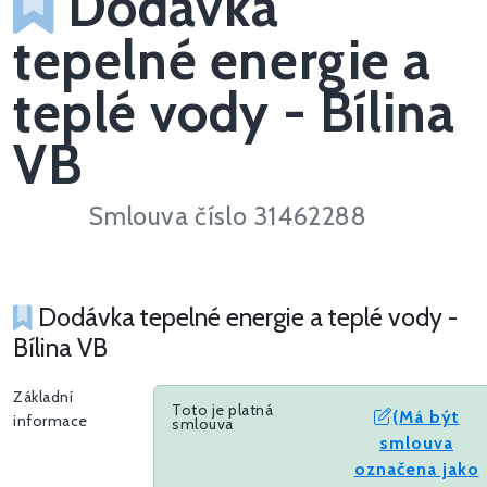
Dodávka
tepelné energie a
teplé vody - Bílina
VB
Smlouva číslo 31462288
Dodávka tepelné energie a teplé vody -
Bílina VB
Základní
Toto je platná
(Má být
informace
smlouva
smlouva
označena jako