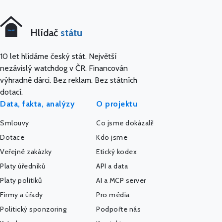
Hlídač
státu
10 let hlídáme český stát. Největší
nezávislý watchdog v ČR. Financován
výhradně dárci. Bez reklam. Bez státních
dotací.
Data, fakta, analýzy
O projektu
Smlouvy
Co jsme dokázali!
Dotace
Kdo jsme
Veřejné zakázky
Etický kodex
Platy úředníků
API a data
Platy politiků
AI a MCP server
Firmy a úřady
Pro média
Politický sponzoring
Podpořte nás