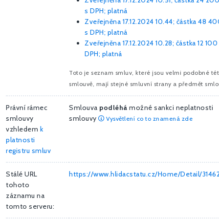
Zveřejněna 17.12.2024 10.51; částka
24 200
s DPH; platná
Zveřejněna 17.12.2024 10.44; částka
48 40
s DPH; platná
Zveřejněna 17.12.2024 10.28; částka
12 100
DPH; platná
Toto je seznam smluv, které jsou velmi podobné té
smlouvě, mají stejné smluvní strany a předmět smlo
Právní rámec
Smlouva
podléhá
možné sankci neplatnosti
smlouvy
smlouvy
Vysvětlení co to znamená zde
vzhledem
k
platnosti
registru smluv
Stálé URL
https://www.hlidacstatu.cz/Home/Detail/3146
tohoto
záznamu na
tomto serveru: