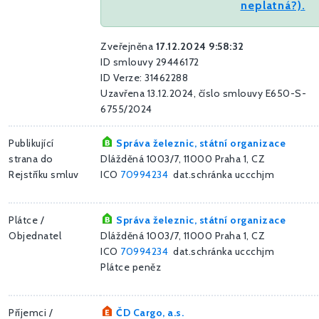
neplatná?).
Zveřejněna
17.12.2024 9:58:32
ID smlouvy 29446172
ID Verze: 31462288
Uzavřena 13.12.2024, číslo smlouvy E650-S-
6755/2024
Publikující
Správa železnic, státní organizace
strana do
Dlážděná 1003/7, 11000 Praha 1, CZ
Rejstříku smluv
ICO
70994234
dat.schránka uccchjm
Plátce /
Správa železnic, státní organizace
Objednatel
Dlážděná 1003/7, 11000 Praha 1, CZ
ICO
70994234
dat.schránka uccchjm
Plátce peněz
Příjemci /
ČD Cargo, a.s.