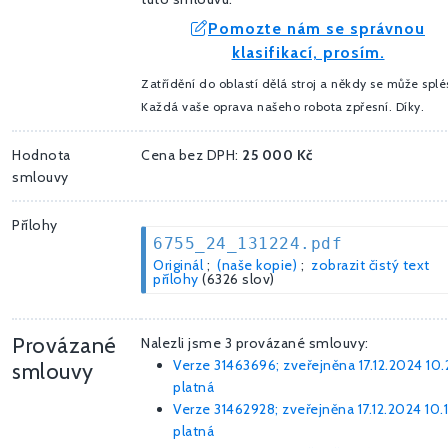
Pomozte nám se správnou
klasifikací, prosím.
Zatřídění do oblastí dělá stroj a někdy se může splés
Každá vaše oprava našeho robota zpřesní. Díky.
Hodnota
Cena bez DPH:
25 000 Kč
smlouvy
Přílohy
6755_24_131224.pdf
Originál
;
(naše kopie)
;
zobrazit čistý text
přílohy
(6326 slov)
Provázané
Nalezli jsme 3 provázané smlouvy:
Verze 31463696; zveřejněna 17.12.2024 10.
smlouvy
platná
Verze 31462928; zveřejněna 17.12.2024 10.
platná