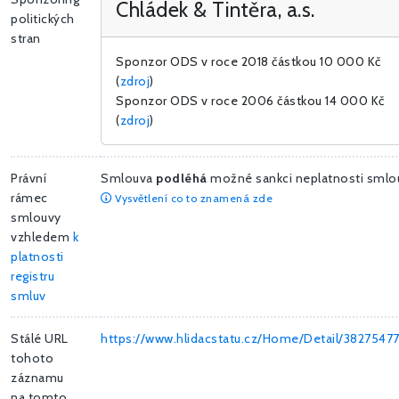
Chládek & Tintěra, a.s.
politických
stran
Sponzor ODS v roce 2018 částkou
10 000 Kč
(
zdroj
)
Sponzor ODS v roce 2006 částkou
14 000 Kč
(
zdroj
)
Právní
Smlouva
podléhá
možné sankci neplatnosti smlo
rámec
Vysvětlení co to znamená zde
smlouvy
vzhledem
k
platnosti
registru
smluv
Stálé URL
https://www.hlidacstatu.cz/Home/Detail/3827547
tohoto
záznamu
na tomto