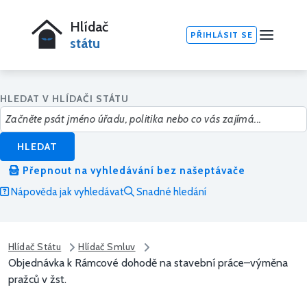
Hlídač
PŘIHLÁSIT SE
státu
HLEDAT V HLÍDAČI STÁTU
HLEDAT
Přepnout na vyhledávání bez našeptávače
Nápověda jak vyhledávat
Snadné hledání
Hlídač Státu
Hlídač Smluv
Objednávka k Rámcové dohodě na stavební práce–výměna
pražců v žst.