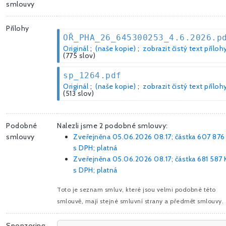
smlouvy
Přílohy
OŘ_PHA_26_645300253_4.6.2026.p
Originál
;
(naše kopie)
;
zobrazit čistý text příloh
(775 slov)
sp_1264.pdf
Originál
;
(naše kopie)
;
zobrazit čistý text příloh
(513 slov)
Podobné
Nalezli jsme 2 podobné smlouvy:
smlouvy
Zveřejněna 05.06.2026 08.17; částka
607 876
s DPH; platná
Zveřejněna 05.06.2026 08.17; částka
681 587 
s DPH; platná
Toto je seznam smluv, které jsou velmi podobné této
smlouvě, mají stejné smluvní strany a předmět smlouvy.
Sponzoring