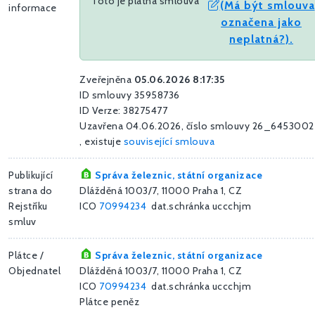
Toto je platná smlouva
(Má být smlouva
informace
označena jako
neplatná?).
Zveřejněna
05.06.2026 8:17:35
ID smlouvy 35958736
ID Verze: 38275477
Uzavřena 04.06.2026, číslo smlouvy 26_6453002
, existuje
související smlouva
Publikující
Správa železnic, státní organizace
strana do
Dlážděná 1003/7, 11000 Praha 1, CZ
Rejstříku
ICO
70994234
dat.schránka uccchjm
smluv
Plátce /
Správa železnic, státní organizace
Objednatel
Dlážděná 1003/7, 11000 Praha 1, CZ
ICO
70994234
dat.schránka uccchjm
Plátce peněz