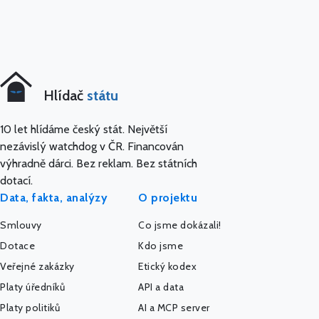
Hlídač
státu
10 let hlídáme český stát. Největší
nezávislý watchdog v ČR. Financován
výhradně dárci. Bez reklam. Bez státních
dotací.
Data, fakta, analýzy
O projektu
Smlouvy
Co jsme dokázali!
Dotace
Kdo jsme
Veřejné zakázky
Etický kodex
Platy úředníků
API a data
Platy politiků
AI a MCP server