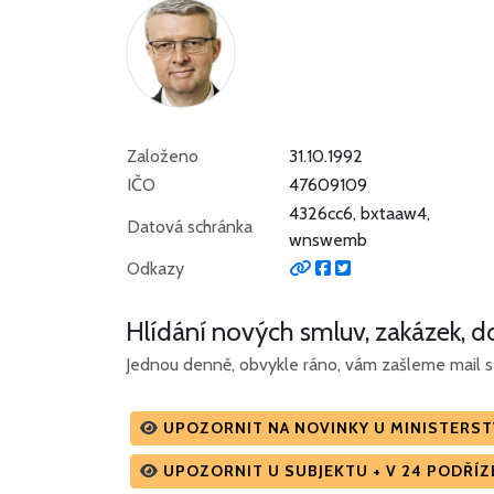
Založeno
31.10.1992
IČO
47609109
4326cc6, bxtaaw4,
Datová schránka
wnswemb
Odkazy
Hlídání nových smluv, zakázek, do
Jednou denně, obvykle ráno, vám zašleme mail s 
UPOZORNIT NA NOVINKY U MINISTERS
UPOZORNIT U SUBJEKTU + V 24 PODŘÍ