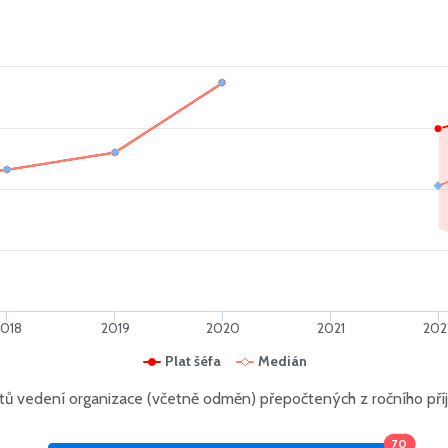
2018
2019
2020
2021
202
Plat šéfa
Medián
ů vedení organizace (včetně odměn) přepočtených z ročního př
70