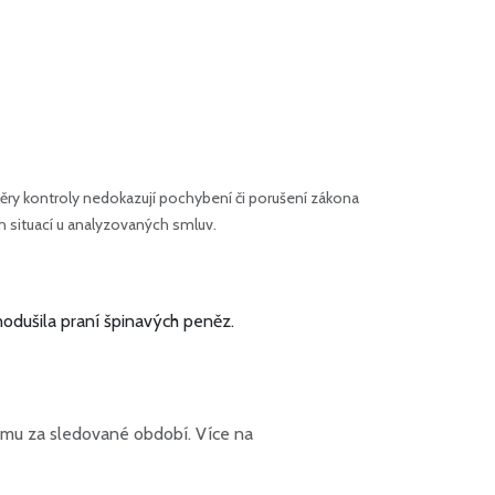
ry kontroly nedokazují pochybení či porušení zákona
h situací u analyzovaných smluv.
nodušila praní špinavých peněz.
jmu za sledované období. Více na