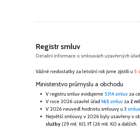
Registr smluv
Detailní informace o smlouvách uzavřených úřad
Vážné nedostatky za letošní rok jsme zjistili u
5
Ministerstvo průmyslu a obchodu
V registru smluv evidujeme
5314 smluv
za c
V roce 2026 uzavřel úřad
165
smluv
za
2 ml
V 2026 neuvedl hodnotu smlouvy u
3
smlu
Největší smlouvy v 2026 byly uzavřeny v o
služby
(29 mil. Kč),
IT
(26 mil. Kč) a dalších.