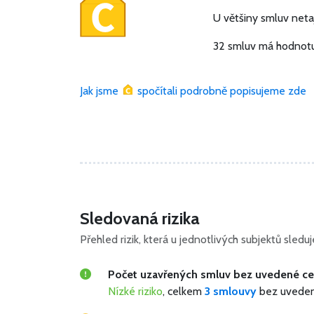
U většiny smluv netaj
32 smluv má hodnotu
Jak jsme
spočítali podrobně popisujeme zde
Sledovaná rizika
Přehled rizik, která u jednotlivých subjektů sled
Počet uzavřených smluv bez uvedené c
Nízké riziko
, celkem
3 smlouvy
bez uvede