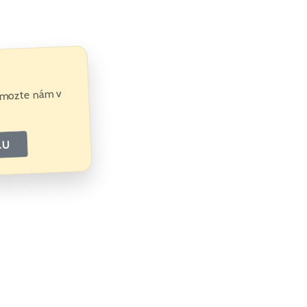
Pomozte nám v
LU