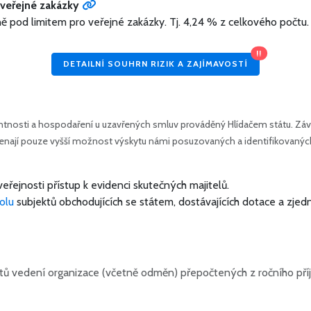
veřejné zakázky
ně pod limitem pro veřejné zakázky.
Tj. 4,24 % z celkového počtu.
!!
DETAILNÍ SOUHRN RIZIK A ZAJÍMAVOSTÍ
tnosti a hospodaření u uzavřených smluv prováděný Hlídačem státu. Závě
amenají pouze vyšší možnost výskytu námi posuzovaných a identifikovanýc
veřejnosti přístup k evidenci skutečných majitelů.
olu
subjektů obchodujících se státem, dostávajících dotace a zjed
ů vedení organizace (včetně odměn) přepočtených z ročního pří