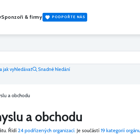
y
Sponzoři & firmy
PODPOŘTE NÁS
 jak vyhledávat
Snadné hledání
yslu a obchodu
myslu a obchodu
átu.
Řídí
24 podřízených organizací.
Je součástí
19 kategorií orgán