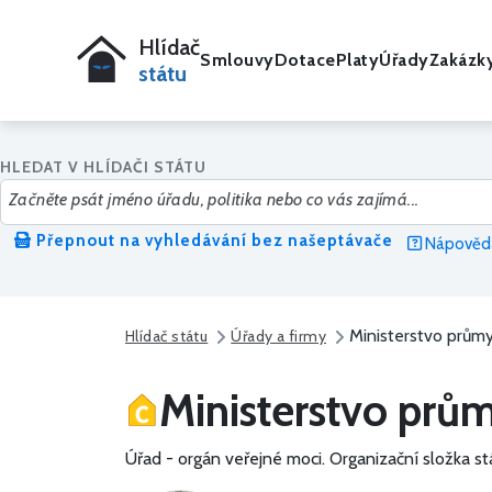
Hlídač
Smlouvy
Dotace
Platy
Úřady
Zakázk
státu
HLEDAT V HLÍDAČI STÁTU
Přepnout na vyhledávání bez našeptávače
Nápověda
Ministerstvo prům
Hlídač státu
Úřady a firmy
Ministerstvo prů
Úřad - orgán veřejné moci.
Organizační složka st