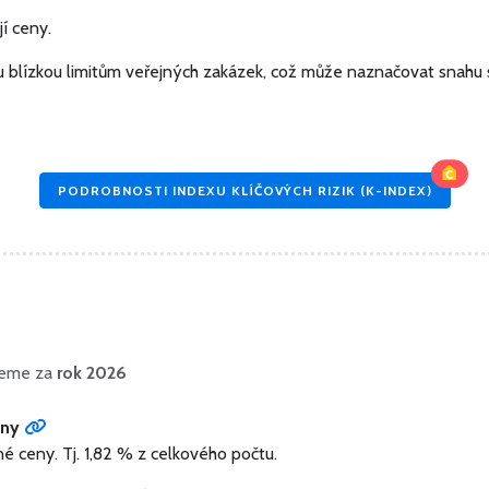
í ceny.
 blízkou limitům veřejných zakázek, což může naznačovat snahu s
PODROBNOSTI INDEXU KLÍČOVÝCH RIZIK (K-INDEX)
ujeme za
rok 2026
eny
né ceny.
Tj. 1,82 % z celkového počtu.