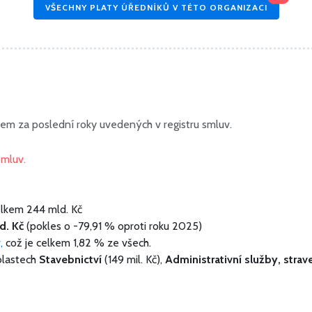
VŠECHNY PLATY ÚŘEDNÍKŮ V TÉTO ORGANIZACI
em za poslední roky uvedených v registru smluv.
smluv.
elkem
244 mld. Kč
d. Kč
(pokles o -79,91 % oproti roku 2025)
v,
což je celkem 1,82 % ze všech.
blastech
Stavebnictví
(149 mil. Kč),
Administrativní služby, strav