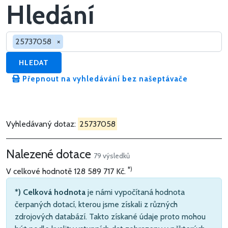
Hledání
Hledat v dotacích
25737058
×
HLEDAT
Přepnout na vyhledávání bez našeptávače
Vyhledávaný dotaz:
25737058
Nalezené dotace
79 výsledků
*)
V celkové hodnotě
128 589 717 Kč
.
*) Celková hodnota
je námi vypočítaná hodnota
čerpaných dotací, kterou jsme získali z různých
zdrojových databází. Takto získané údaje proto mohou