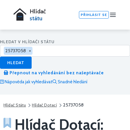
Hlídač
PŘIHLÁSIT SE
státu
HLEDAT V HLÍDAČI STÁTU
25737058
×
HLEDAT
Přepnout na vyhledávání bez našeptávače
Nápověda jak vyhledávat
Snadné hledání
25737058
Hlídač Státu
Hlídač Dotací
Hlídač Dotací: