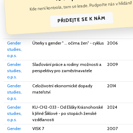
Kde není kontrola, tam se krade. Podpořte nás v hlídání!
PŘIDEJTE SE K NÁM
Gender
Úterky s gender " ... očima žen" - cyklus
2006
studies,
o.p.s.
Gender
Slaďování práce a rodiny: možnosti a
2009
studies,
perspektivy pro zaměstnavatele
o.p.s.
Gender
Celoživotní ekonomické dopady
2014
studies,
mateřství
o.p.s.
Gender
KU-CH2-033 - Od Elišky Krásnohorské
2024
studies,
k Jiřině Šiklové - po stopách ženské
o.p.s.
vzdělanosti
Gender
VISK 7
2007