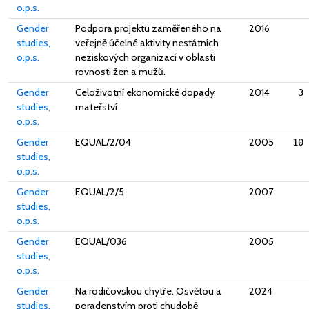
o.p.s.
Gender
Podpora projektu zaměřeného na
2016
studies,
veřejně účelné aktivity nestátních
o.p.s.
neziskových organizací v oblasti
rovnosti žen a mužů.
Gender
Celoživotní ekonomické dopady
2014
3 
studies,
mateřství
o.p.s.
Gender
EQUAL/2/04
2005
10 
studies,
o.p.s.
Gender
EQUAL/2/5
2007
studies,
o.p.s.
Gender
EQUAL/036
2005
studies,
o.p.s.
Gender
Na rodičovskou chytře. Osvětou a
2024
studies,
poradenstvím proti chudobě