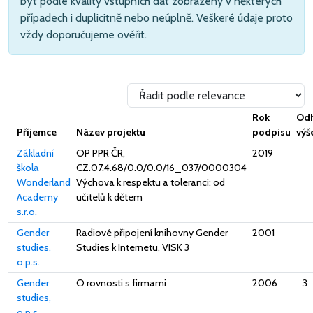
být podle kvality vstupních dat zobrazeny v některých
případech i duplicitně nebo neúplně. Veškeré údaje proto
vždy doporučujeme ověřit.
Rok
Od
Příjemce
Název projektu
podpisu
výš
Základní
OP PPR ČR,
2019
škola
CZ.07.4.68/0.0/0.0/16_037/0000304
Wonderland
Výchova k respektu a toleranci: od
Academy
učitelů k dětem
s.r.o.
Gender
Radiové připojení knihovny Gender
2001
studies,
Studies k Internetu, VISK 3
o.p.s.
Gender
O rovnosti s firmami
2006
3 
studies,
o.p.s.