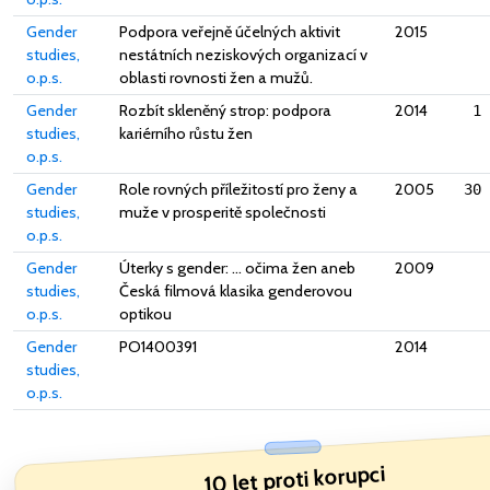
Gender
Podpora veřejně účelných aktivit
2015
studies,
nestátních neziskových organizací v
o.p.s.
oblasti rovnosti žen a mužů.
Gender
Rozbít skleněný strop: podpora
2014
1 
studies,
kariérního růstu žen
o.p.s.
Gender
Role rovných příležitostí pro ženy a
2005
30 
studies,
muže v prosperitě společnosti
o.p.s.
Gender
Úterky s gender: ... očima žen aneb
2009
studies,
Česká filmová klasika genderovou
o.p.s.
optikou
Gender
PO1400391
2014
studies,
o.p.s.
10 let proti korupci