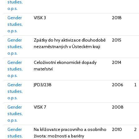
studies,
o.p.s.
Gender
VISK 3
2018
studies,
o.p.s.
Gender
Zpátky do hry aktivizace dlouhodobě
2015
studies,
nezaměstnaných v Ústeckém kraji
o.p.s.
Gender
Celoživotní ekonomické dopady
2014
studies,
mateřství
o.p.s.
Gender
JPD3/238
2006
1 
studies,
o.p.s.
Gender
VISK 7
2008
studies,
o.p.s.
Gender
Na křižovatce pracovního a osobního
2010
2 
studies,
života: možnosti a bariéry