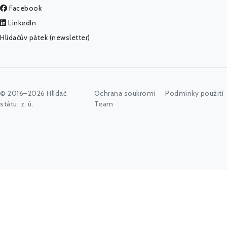
Facebook
LinkedIn
Hlídačův pátek (newsletter)
© 2016–2026 Hlídač
Ochrana soukromí
Podmínky použití
státu, z. ú.
Team
Napište vyhledávaný výraz nebo stiskněte tlačítko "Hledat"