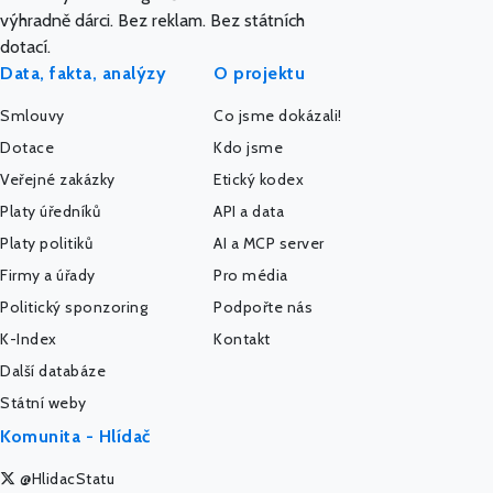
výhradně dárci. Bez reklam. Bez státních
dotací.
Data, fakta, analýzy
O projektu
Smlouvy
Co jsme dokázali!
Dotace
Kdo jsme
Veřejné zakázky
Etický kodex
Platy úředníků
API a data
Platy politiků
AI a MCP server
Firmy a úřady
Pro média
Politický sponzoring
Podpořte nás
K-Index
Kontakt
Další databáze
Státní weby
Komunita - Hlídač
@HlidacStatu