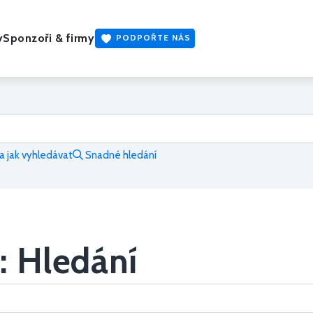
y
Sponzoři & firmy
PODPOŘTE NÁS
 jak vyhledávat
Snadné hledání
: Hledání