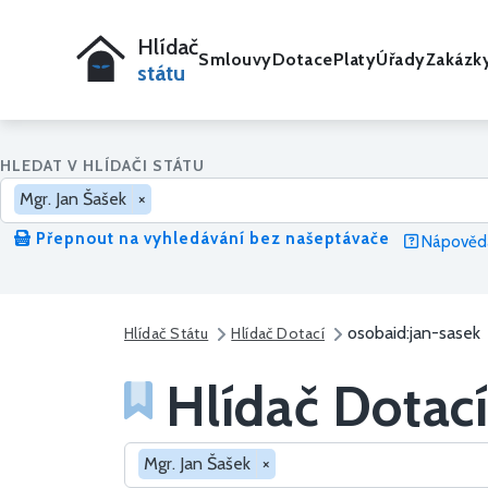
Hlídač
Smlouvy
Dotace
Platy
Úřady
Zakázk
státu
HLEDAT V HLÍDAČI STÁTU
Mgr. Jan Šašek
×
Přepnout na vyhledávání bez našeptávače
Nápověda
osobaid:jan-sasek
Hlídač Státu
Hlídač Dotací
Hlídač Dotací
Hledat v dotacích
Mgr. Jan Šašek
×