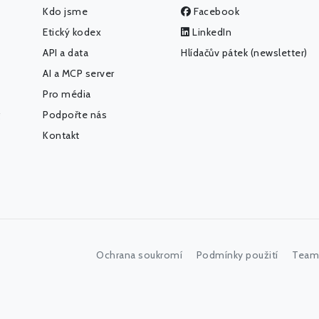
Kdo jsme
Facebook
Etický kodex
LinkedIn
API a data
Hlídačův pátek (newsletter)
AI a MCP server
Pro média
Podpořte nás
Kontakt
Ochrana soukromí
Podmínky použití
Team