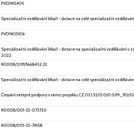
PVD1415405
Specializační vzdělávání lékaři - dotace na celé specializační vzdělává
PVD1405106
Specializační vzdělávání lékaři - dotace na specializační vzdělávání v
2022
R0008/2011/1668452.32
Specializační vzdělávání lékaři - dotace na celé specializační vzdělává
Čerpání veřejné podpory v rámci projektu CZ.03.1.52/0.0/0.0/19_110/
R0008/001-32-073720
R0008/001-32-74158