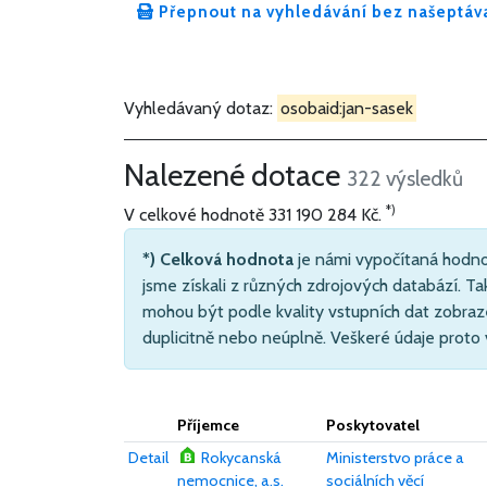
Přepnout na vyhledávání bez našeptáv
Vyhledávaný dotaz:
osobaid:jan-sasek
Nalezené dotace
322 výsledků
*)
V celkové hodnotě
331 190 284 Kč
.
*) Celková hodnota
je námi vypočítaná hodno
jsme získali z různých zdrojových databází. Ta
mohou být podle kvality vstupních dat zobraz
duplicitně nebo neúplně. Veškeré údaje proto
Příjemce
Poskytovatel
Detail
Rokycanská
Ministerstvo práce a
nemocnice, a.s.
sociálních věcí