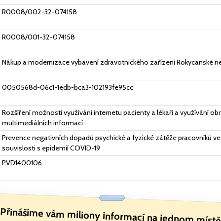
R0008/002-32-074158
R0008/001-32-074158
Nákup a modernizace vybavení zdravotnického zařízení Rokycanské ne
0050568d-06c1-1edb-bca3-102193fe95cc
Rozšíření možností využívání internetu pacienty a lékaři a využívání o
multimediálních informací
Prevence negativních dopadů psychické a fyzické zátěže pracovníků ve 
souvislosti s epidemií COVID-19
PVD1400106
Přinášíme vám miliony informací na jednom místě