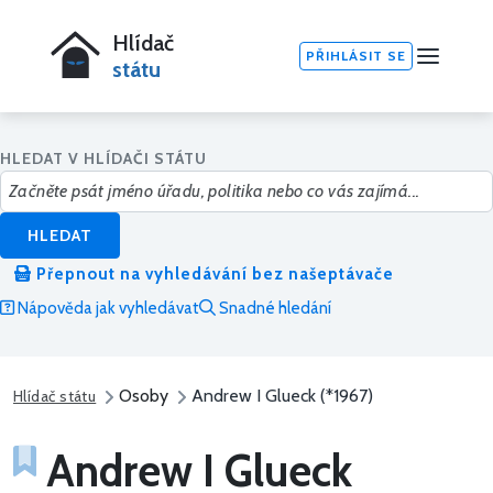
Hlídač
PŘIHLÁSIT SE
státu
HLEDAT V HLÍDAČI STÁTU
HLEDAT
Přepnout na vyhledávání bez našeptávače
Nápověda jak vyhledávat
Snadné hledání
Osoby
Andrew I Glueck (*1967)
Hlídač státu
Andrew I Glueck