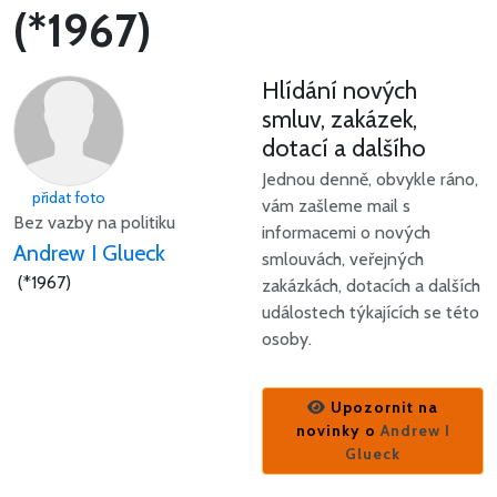
(*1967)
Hlídání nových
smluv, zakázek,
dotací a dalšího
Jednou denně, obvykle ráno,
přidat foto
vám zašleme mail s
Bez vazby na politiku
informacemi o nových
Andrew I Glueck
smlouvách, veřejných
(*1967)
zakázkách, dotacích a dalších
událostech týkajících se této
osoby.
Upozornit na
novinky o
Andrew I
Glueck