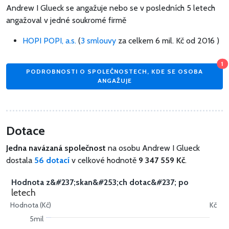
Andrew I Glueck se angažuje nebo se v posledních 5 letech
angažoval v jedné soukromé firmě
HOPI POPI, a.s.
(
3 smlouvy
za celkem
6 mil. Kč
od 2016 )
1
PODROBNOSTI O SPOLEČNOSTECH, KDE SE OSOBA
ANGAŽUJE
Dotace
Jedna navázaná společnost
na osobu Andrew I Glueck
dostala
56 dotací
v celkové hodnotě
9 347 559 Kč
.
Hodnota z&#237;skan&#253;ch dotac&#237; po
letech
Hodnota (Kč)
Kč
5mil