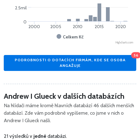
2.5mil
0
2000
2005
2010
2015
2020
Celkem Kč
Highcharts.com
56
PODROBNOSTI O DOTACÍCH FIRMÁM, KDE SE OSOBA
ANGAŽUJE
Andrew I Glueck v dalších databázích
Na hlídači máme kromě hlavních databází 46 dalších menších
databází. Zde vám podrobně vypíšeme, co jsme v nich o
Andrew I Glueck našli.
21 výsledků v
jedné
databázi.