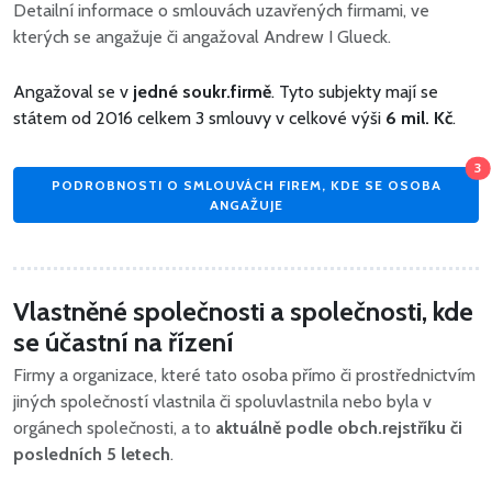
Detailní informace o smlouvách uzavřených firmami, ve
kterých se angažuje či angažoval Andrew I Glueck.
Angažoval se v
jedné soukr.firmě
. Tyto subjekty mají se
státem od 2016 celkem 3 smlouvy v celkové výši
6 mil. Kč
.
3
PODROBNOSTI O SMLOUVÁCH FIREM, KDE SE OSOBA
ANGAŽUJE
Vlastněné společnosti a společnosti, kde
se účastní na řízení
Firmy a organizace, které tato osoba přímo či prostřednictvím
jiných společností vlastnila či spoluvlastnila nebo byla v
orgánech společnosti, a to
aktuálně podle obch.rejstříku či
posledních 5 letech
.