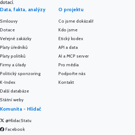
dotací.
Data, fakta, analýzy
O projektu
Smlouvy
Co jsme dokázali!
Dotace
Kdo jsme
Veřejné zakázky
Etický kodex
Platy úředníků
API a data
Platy politiků
AI a MCP server
Firmy a úřady
Pro média
Politický sponzoring
Podpořte nás
K-Index
Kontakt
Další databáze
Státní weby
Komunita - Hlídač
@HlidacStatu
Facebook