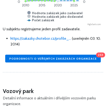
0
0
2010
2015
2020
2025
Hodnota zakázek jako zadavatel
Hodnota zakázek jako dodavatel
Počet zakázek
Highcharts.com
U subjektu registrujeme jeden profil zadavatele.
https://zakazky.chotebor.cz/profile_...
(uveřejněn 03. 10.
2014)
253
PODROBNOSTI O VEŘEJNÝCH ZAKÁZKÁCH ORGANIZACE
Vozový park
Detailní informace o aktuálním i dřívějším vozovém parku
organizace.