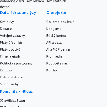
výhradně dárci. Bez reklam. Bez státních
dotací.
Data, fakta, analýzy
O projektu
Smlouvy
Co jsme dokázali!
Dotace
Kdo jsme
Veřejné zakázky
Etický kodex
Platy úředníků
API a data
Platy politiků
AI a MCP server
Firmy a úřady
Pro média
Politický sponzoring
Podpořte nás
K-Index
Kontakt
Další databáze
Státní weby
Komunita - Hlídač
@HlidacStatu