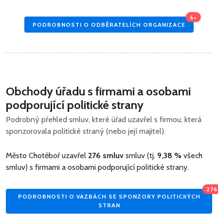
6+
PODROBNOSTI O ODBĚRATELÍCH ORGANIZACE
Obchody úřadu s firmami a osobami
podporující politické strany
Podrobný přehled smluv, které úřad uzavřel s firmou, která
sponzorovala politické straný (nebo její majitel).
Město Chotěboř uzavřel
276 smluv
smluv (tj.
9,38 %
všech
smluv) s firmami a osobami podporující politické strany.
276
PODROBNOSTI O VAZBÁCH SE SPONZORY POLITICKÝCH
STRAN