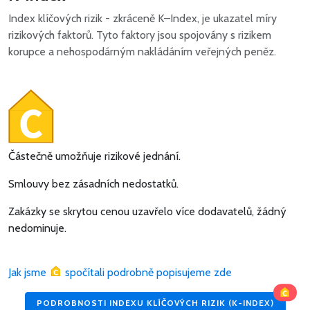
Index klíčových rizik - zkráceně K–Index, je ukazatel míry
rizikových faktorů. Tyto faktory jsou spojovány s rizikem
korupce a nehospodárným nakládáním veřejných peněz.
Částečně umožňuje rizikové jednání.
Smlouvy bez zásadních nedostatků.
Zakázky se skrytou cenou uzavřelo více dodavatelů, žádný
nedominuje.
Jak jsme
spočítali podrobně popisujeme zde
PODROBNOSTI INDEXU KLÍČOVÝCH RIZIK (K-INDEX)