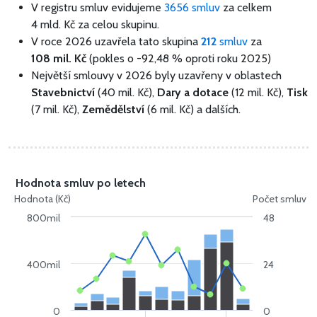
V registru smluv evidujeme
3656 smluv
za celkem
4 mld. Kč
za celou skupinu.
V roce 2026 uzavřela tato skupina
212
smluv
za
108 mil. Kč
(pokles o -92,48 % oproti roku 2025)
Největší smlouvy v 2026 byly uzavřeny v oblastech
Stavebnictví
(40 mil. Kč),
Dary a dotace
(12 mil. Kč),
Tisk
(7 mil. Kč),
Zemědělství
(6 mil. Kč) a dalších.
Hodnota smluv po letech
Hodnota (Kč)
Počet smluv
800mil
48
400mil
24
0
0