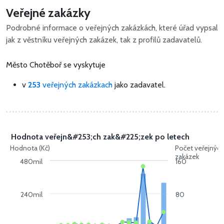
Veřejné zakázky
Podrobné informace o veřejných zakázkách, které úřad vypsal
jak z věstníku veřejných zakázek, tak z profilů zadavatelů.
Město Chotěboř se vyskytuje
v
253
veřejných zakázkach
jako zadavatel.
Hodnota veřejn&#253;ch zak&#225;zek po letech
Hodnota (Kč)
Počet veřejnýc
zakázek
480mil
160
240mil
80