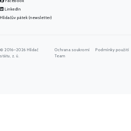
Facebook
LinkedIn
Hlídačův pátek (newsletter)
© 2016–2026 Hlídač
Ochrana soukromí
Podmínky použití
státu, z. ú.
Team
Začněte psát jméno úřadu, politika nebo co vás zajímá...