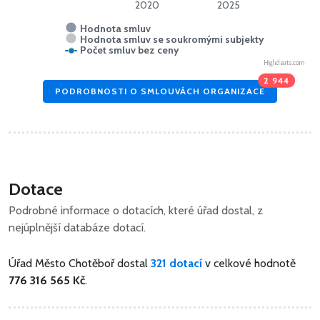
2020
2025
Hodnota smluv
Hodnota smluv se soukromými subjekty
Počet smluv bez ceny
Highcharts.com
2 944
PODROBNOSTI O SMLOUVÁCH ORGANIZACE
Dotace
Podrobné informace o dotacích, které úřad dostal, z
nejúplnější databáze dotací.
Úřad Město Chotěboř dostal
321 dotací
v celkové hodnotě
776 316 565 Kč
.