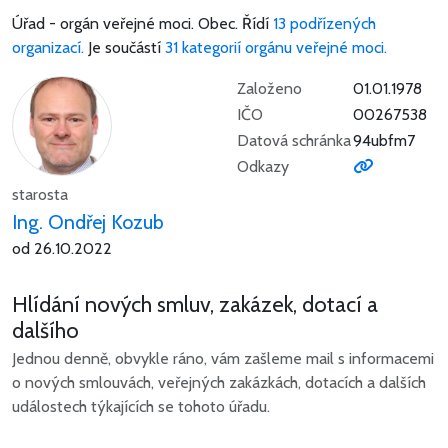
Úřad - orgán veřejné moci.
Obec.
Řídí
13 podřízených
organizací.
Je součástí
31 kategorií orgánu veřejné moci.
Založeno
01.01.1978
IČO
00267538
Datová schránka
94ubfm7
Odkazy
starosta
Ing. Ondřej Kozub
od 26.10.2022
Hlídání nových smluv, zakázek, dotací a
dalšího
Jednou denně, obvykle ráno, vám zašleme mail s informacemi
o nových smlouvách, veřejných zakázkách, dotacích a dalších
událostech týkajících se tohoto úřadu.