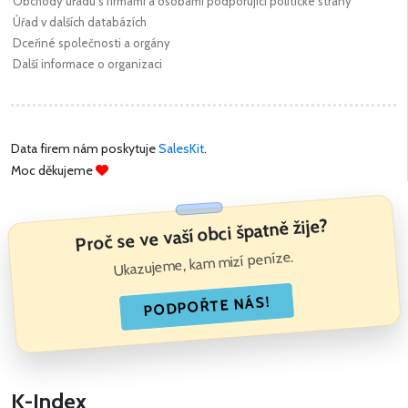
Obchody úřadu s firmami a osobami podporující politické strany
Úřad v dalších databázích
Dceřiné společnosti a orgány
Další informace o organizaci
Data firem nám poskytuje
SalesKit
.
Moc děkujeme
Proč se ve vaší obci špatně žije?
Ukazujeme, kam mizí peníze.
PODPOŘTE NÁS!
K-Index