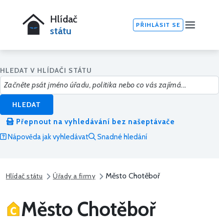
Hlídač
PŘIHLÁSIT SE
státu
HLEDAT V HLÍDAČI STÁTU
HLEDAT
Přepnout na vyhledávání bez našeptávače
Nápověda jak vyhledávat
Snadné hledání
Město Chotěboř
Hlídač státu
Úřady a firmy
Město Chotěboř