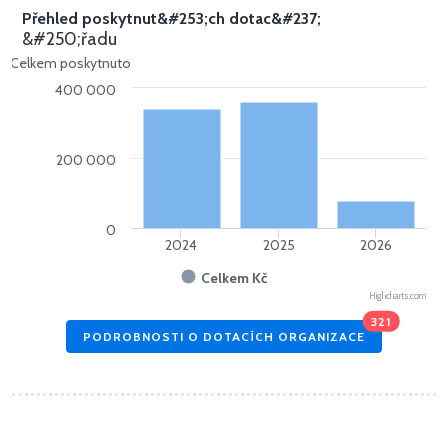
Přehled poskytnut&#253;ch dotac&#237;
&#250;řadu
Celkem poskytnuto
400 000
200 000
0
2024
2025
2026
Celkem Kč
Highcharts.com
321
PODROBNOSTI O DOTACÍCH ORGANIZACE