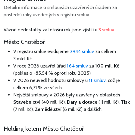
Detailní informace o smlouvách uzavřených úřadem za
poslední roky uvedených v registru smluv.
Vážné nedostatky za letošní rok jsme zjistili u
3
smluv.
Město Chotěboř
V registru smluv evidujeme
2944 smluv
za celkem
3 mld. Kč
V roce 2026 uzavřel úřad
164
smluv
za
100 mil. Kč
(pokles o -85,54 % oproti roku 2025)
V 2026 neuvedl hodnotu smlouvy u
11
smluv,
což je
celkem 6,71 % ze všech.
Největší smlouvy v 2026 byly uzavřeny v oblastech
Stavebnictví
(40 mil. Kč),
Dary a dotace
(11 mil. Kč),
Tisk
(7 mil. Kč),
Zemědělství
(6 mil. Kč) a dalších.
Holding kolem Město Chotěboř