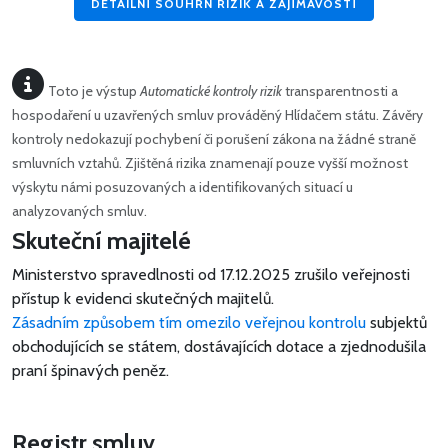
DETAILNÍ SOUHRN RIZIK A ZAJÍMAVOSTÍ
Toto je výstup
Automatické kontroly rizik
transparentnosti a
hospodaření u uzavřených smluv prováděný Hlídačem státu. Závěry
kontroly nedokazují pochybení či porušení zákona na žádné straně
smluvních vztahů. Zjištěná rizika znamenají pouze vyšší možnost
výskytu námi posuzovaných a identifikovaných situací u
analyzovaných smluv.
Skuteční majitelé
Ministerstvo spravedlnosti od 17.12.2025 zrušilo veřejnosti
přístup k evidenci skutečných majitelů.
Zásadním způsobem tím omezilo veřejnou kontrolu
subjektů
obchodujících se státem, dostávajících dotace a zjednodušila
praní špinavých peněz.
Registr smluv