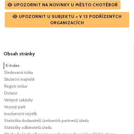
UPOZORNIT NA NOVINKY U MĚSTO CHOTĚBOŘ
UPOZORNIT U SUBJEKTU + V 13 PODŘÍZENÝCH
ORGANIZACÍCH
Obsah stránky
K-Index
Sledovaná rizika
Skuteční majitelé
Registr smluv
Dotace
Veřejné zakázky
Vozový park
Insolvenční rejstřík
Statistika dodavatelů (smluvních partnerů) úřadu
Statistiky odběratelů úřadu