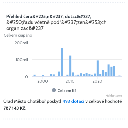
Přehled čerp&#225;n&#237; dotac&#237;
&#250;řadu včetně podř&#237;zen&#253;ch
organizac&#237;
Celkem čerpáno
200mil
100mil
0
2000
2010
2020
Celkem Kč
Highcharts.com
Úřad Město Chotěboř poskytl
493 dotací
v celkové hodnotě
787 143 Kč
.