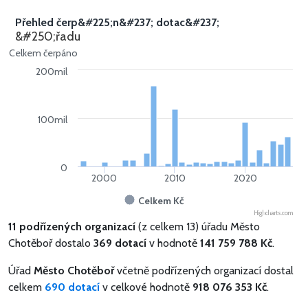
Přehled čerp&#225;n&#237; dotac&#237;
&#250;řadu
Celkem čerpáno
200mil
100mil
0
2000
2010
2020
Celkem Kč
Highcharts.com
11 podřízených organizací
(z celkem 13) úřadu Město
Chotěboř dostalo
369 dotací
v hodnotě
141 759 788 Kč
.
Úřad
Město Chotěboř
včetně podřízených organizací dostal
celkem
690 dotací
v celkové hodnotě
918 076 353 Kč
.