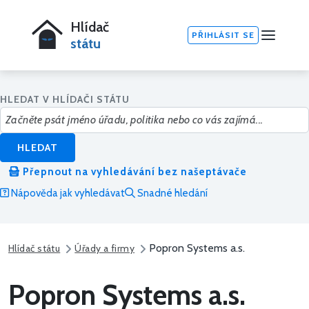
Hlídač
PŘIHLÁSIT SE
státu
HLEDAT V HLÍDAČI STÁTU
HLEDAT
Přepnout na vyhledávání bez našeptávače
Nápověda jak vyhledávat
Snadné hledání
Popron Systems a.s.
Hlídač státu
Úřady a firmy
Popron Systems a.s.