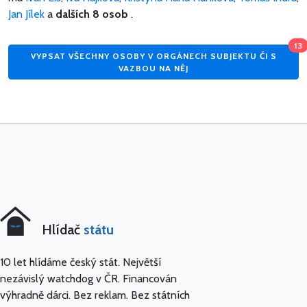
Jan Jílek
a
dalších 8 osob
.
13
VYPSAT VŠECHNY OSOBY V ORGÁNECH SUBJEKTU ČI S
VAZBOU NA NĚJ
Hlídač
státu
10 let hlídáme český stát. Největší
nezávislý watchdog v ČR. Financován
výhradně dárci. Bez reklam. Bez státních