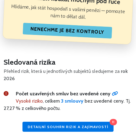
Hlídáme, jak stát hospodaří s vašimi penězi — pomozte
nám to dělat dál.
NENECHME JE BEZ KONTROLY
Sledovaná rizika
Přehled rizik, která u jednotlivých subjektů sledujeme za
rok
2026
Počet uzavřených smluv bez uvedené ceny
Vysoké riziko
, celkem
3 smlouvy
bez uvedené ceny.
Tj.
27,27 % z celkového počtu.
!!
DETAILNÍ SOUHRN RIZIK A ZAJÍMAVOSTÍ