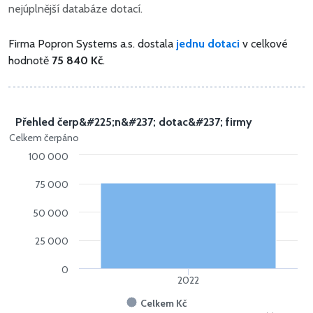
nejúplnější databáze dotací.
Firma Popron Systems a.s. dostala
jednu dotaci
v celkové
hodnotě
75 840 Kč
.
Přehled čerp&#225;n&#237; dotac&#237; firmy
Celkem čerpáno
100 000
75 000
50 000
25 000
0
2022
Celkem Kč