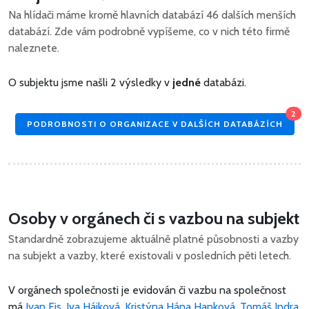
Na hlídači máme kromě hlavních databází 46 dalších menších
databází. Zde vám podrobně vypíšeme, co v nich této firmě
naleznete.
O subjektu jsme našli 2 výsledky v
jedné
databázi.
2
PODROBNOSTI O ORGANIZACE V DALŠÍCH DATABÁZÍCH
Osoby v orgánech či s vazbou na subjekt
Standardně zobrazujeme aktuálně platné působnosti a vazby
na subjekt a vazby, které existovali v posledních pěti letech.
V orgánech společnosti je evidován či vazbu na společnost
má
Ivan Eis
,
Iva Hájková
,
Kristýna Hána Hanková
,
Tomáš Indra
,