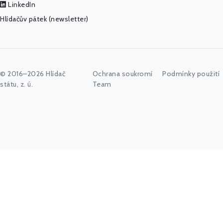
LinkedIn
Hlídačův pátek (newsletter)
© 2016–2026 Hlídač
Ochrana soukromí
Podmínky použití
státu, z. ú.
Team
Začněte psát jméno úřadu, politika nebo co vás zajímá...