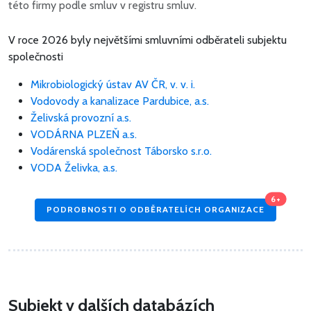
této firmy podle smluv v registru smluv.
V roce 2026 byly největšími smluvními odběrateli subjektu
společnosti
Mikrobiologický ústav AV ČR, v. v. i.
Vodovody a kanalizace Pardubice, a.s.
Želivská provozní a.s.
VODÁRNA PLZEŇ a.s.
Vodárenská společnost Táborsko s.r.o.
VODA Želivka, a.s.
6+
PODROBNOSTI O ODBĚRATELÍCH ORGANIZACE
Subjekt v dalších databázích