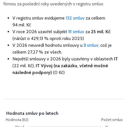
firmou za poslední roky uvedených v registru smluv.
V registru smluv evidujeme
132 smluv
za celkem
94 mil. Kč
V roce 2026 uzavřel subjekt
11
smluv
za
25 mil. Kč
(nárůst o 429,13 % oproti roku 2025)
V 2026 neuvedl hodnotu smlouvy u
3
smluv,
což je
celkem 27,27 % ze všech.
Největší smlouvy v 2026 byly uzavřeny v oblastech
IT
(22 mil. Kč),
IT Vývoj (na zakázku, včetně možné
následné podpory)
(0 Kč)
Hodnota smluv po letech
Hodnota (Kč)
Počet smluv