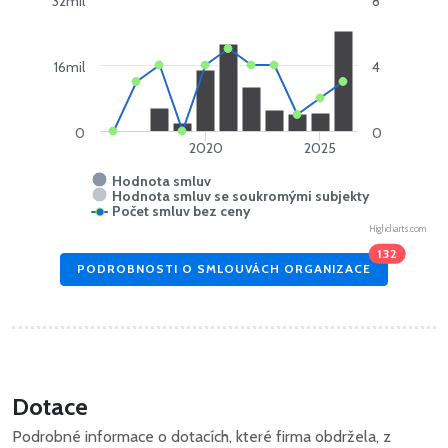
32mil
8
16mil
4
0
0
2020
2025
Hodnota smluv
Hodnota smluv se soukromými subjekty
Počet smluv bez ceny
Highcharts.com
132
PODROBNOSTI O SMLOUVÁCH ORGANIZACE
Dotace
Podrobné informace o dotacích, které firma obdržela, z