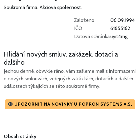
Soukromá firma.
Akciová společnost.
Založeno
06.09.1994
IČO
61855162
Datová schránka
uyit4mg
Hlídání nových smluv, zakázek, dotací a
dalšího
Jednou denně, obvykle ráno, vám zašleme mail s informacemi
o nových smlouvách, veřejných zakázkách, dotacích a dalších
událostech týkajících se této soukromé firmy.
UPOZORNIT NA NOVINKY U POPRON SYSTEMS A.S.
Obsah stránky