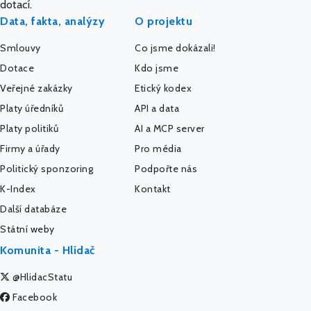
dotací.
Data, fakta, analýzy
O projektu
Smlouvy
Co jsme dokázali!
Dotace
Kdo jsme
Veřejné zakázky
Etický kodex
Platy úředníků
API a data
Platy politiků
AI a MCP server
Firmy a úřady
Pro média
Politický sponzoring
Podpořte nás
K-Index
Kontakt
Další databáze
Státní weby
Komunita - Hlídač
@HlidacStatu
Facebook