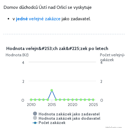
Domov důchodců Ústí nad Orlicí se vyskytuje
v
jedné
veřejné zakázce
jako zadavatel.
Hodnota veřejn&#253;ch zak&#225;zek po letech
Hodnota (Kč)
Počet veřejnýc
zakázek
4
4
2
2
0
0
2010
2015
2020
2025
Hodnota zakázek jako zadavatel
Hodnota zakázek jako dodavatel
Počet zakázek
Highcharts.com