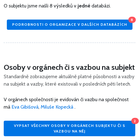
O subjektu jsme našli 8 výsledků v
jedné
databázi.
8
PODROBNOSTI O ORGANIZACE V DALŠÍCH DATABÁZÍCH
Osoby v orgánech či s vazbou na subjekt
Standardně zobrazujeme aktuálně platné působnosti a vazby
na subjekt a vazby, které existovali v posledních pěti letech.
V orgánech společnosti je evidován či vazbu na společnost
má
Eva Gibišová
,
Miluše Kopecká
.
2
VYPSAT VŠECHNY OSOBY V ORGÁNECH SUBJEKTU ČI S
VAZBOU NA NĚJ