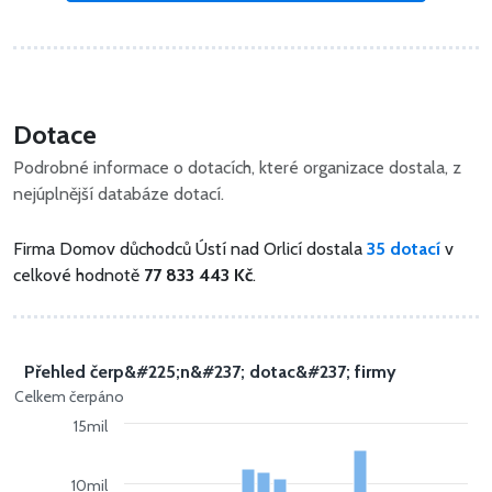
Dotace
Podrobné informace o dotacích, které organizace dostala, z
nejúplnější databáze dotací.
Firma Domov důchodců Ústí nad Orlicí dostala
35 dotací
v
celkové hodnotě
77 833 443 Kč
.
Přehled čerp&#225;n&#237; dotac&#237; firmy
Celkem čerpáno
15mil
10mil