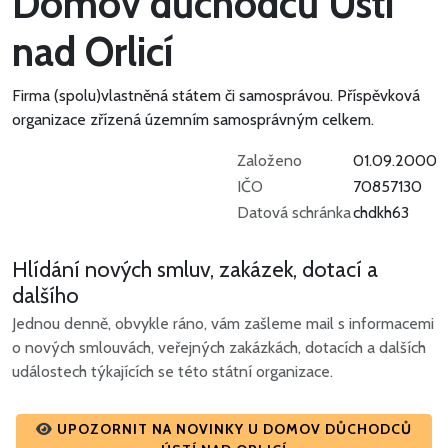
Domov důchodců Ústí
nad Orlicí
Firma (spolu)vlastněná státem či samosprávou.
Příspěvková
organizace zřízená územním samosprávným celkem.
Založeno
01.09.2000
IČO
70857130
Datová schránka
chdkh63
Hlídání nových smluv, zakázek, dotací a
dalšího
Jednou denně, obvykle ráno, vám zašleme mail s informacemi
o nových smlouvách, veřejných zakázkách, dotacích a dalších
událostech týkajících se této státní organizace.
UPOZORNIT NA NOVINKY U DOMOV DŮCHODCŮ