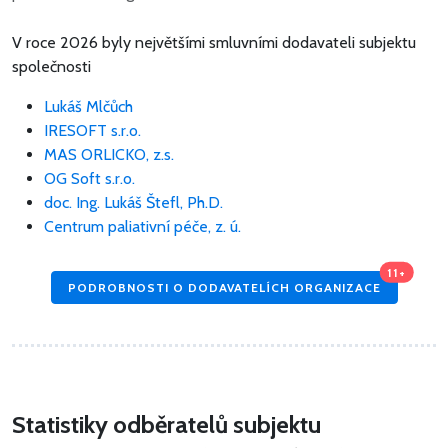
V roce 2026 byly největšími smluvními dodavateli subjektu
společnosti
Lukáš Mlčůch
IRESOFT s.r.o.
MAS ORLICKO, z.s.
OG Soft s.r.o.
doc. Ing. Lukáš Štefl, Ph.D.
Centrum paliativní péče, z. ú.
11+
PODROBNOSTI O DODAVATELÍCH ORGANIZACE
Statistiky odběratelů subjektu