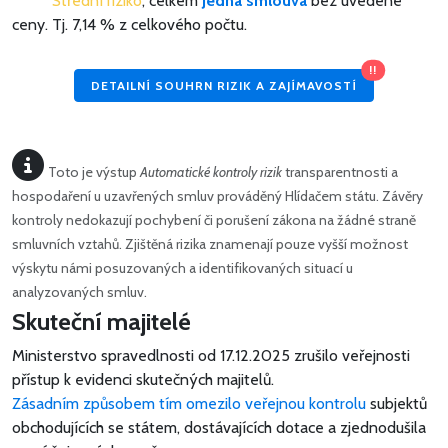
Střední riziko
, celkem
Jedna smlouva
bez uvedené
ceny.
Tj. 7,14 % z celkového počtu.
!!
DETAILNÍ SOUHRN RIZIK A ZAJÍMAVOSTÍ
Toto je výstup
Automatické kontroly rizik
transparentnosti a
hospodaření u uzavřených smluv prováděný Hlídačem státu. Závěry
kontroly nedokazují pochybení či porušení zákona na žádné straně
smluvních vztahů. Zjištěná rizika znamenají pouze vyšší možnost
výskytu námi posuzovaných a identifikovaných situací u
analyzovaných smluv.
Skuteční majitelé
Ministerstvo spravedlnosti od 17.12.2025 zrušilo veřejnosti
přístup k evidenci skutečných majitelů.
Zásadním způsobem tím omezilo veřejnou kontrolu
subjektů
obchodujících se státem, dostávajících dotace a zjednodušila