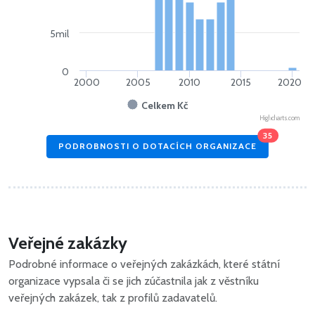
5mil
0
2000
2005
2010
2015
2020
Celkem Kč
Highcharts.com
35
PODROBNOSTI O DOTACÍCH ORGANIZACE
Veřejné zakázky
Podrobné informace o veřejných zakázkách, které státní
organizace vypsala či se jich zúčastnila jak z věstníku
veřejných zakázek, tak z profilů zadavatelů.