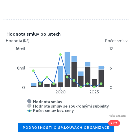
Hodnota smluv po letech
Hodnota (Kč)
Počet smluv
16mil
12
8mil
6
0
0
2020
2025
Hodnota smluv
Hodnota smluv se soukromými subjekty
Počet smluv bez ceny
Highcharts.com
222
PODROBNOSTI O SMLOUVÁCH ORGANIZACE