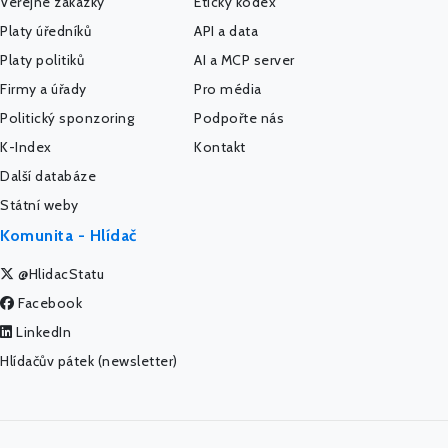
Veřejné zakázky
Etický kodex
Platy úředníků
API a data
Platy politiků
AI a MCP server
Firmy a úřady
Pro média
Politický sponzoring
Podpořte nás
K-Index
Kontakt
Další databáze
Státní weby
Komunita - Hlídač
@HlidacStatu
Facebook
LinkedIn
Hlídačův pátek (newsletter)