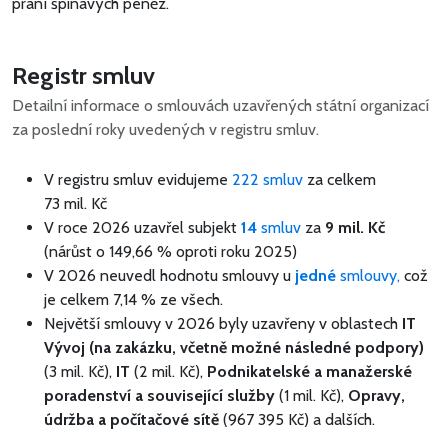
praní špinavých peněz.
Registr smluv
Detailní informace o smlouvách uzavřených státní organizací
za poslední roky uvedených v registru smluv.
V registru smluv evidujeme
222 smluv
za celkem
73 mil. Kč
V roce 2026 uzavřel subjekt
14
smluv
za
9 mil. Kč
(nárůst o 149,66 % oproti roku 2025)
V 2026 neuvedl hodnotu smlouvy u
jedné
smlouvy,
což
je celkem 7,14 % ze všech.
Největší smlouvy v 2026 byly uzavřeny v oblastech
IT
Vývoj (na zakázku, včetně možné následné podpory)
(3 mil. Kč),
IT
(2 mil. Kč),
Podnikatelské a manažerské
poradenství a související služby
(1 mil. Kč),
Opravy,
údržba a počítačové sítě
(967 395 Kč) a dalších.