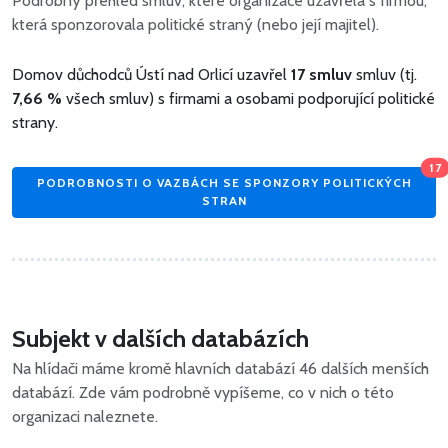
Podrobný přehled smluv, které organizace uzavřela s firmou,
která sponzorovala politické straný (nebo její majitel).
Domov důchodců Ústí nad Orlicí uzavřel
17 smluv
smluv (tj.
7,66 %
všech smluv) s firmami a osobami podporující politické
strany.
17
PODROBNOSTI O VAZBÁCH SE SPONZORY POLITICKÝCH
STRAN
Subjekt v dalších databázích
Na hlídači máme kromě hlavních databází 46 dalších menších
databází. Zde vám podrobně vypíšeme, co v nich o této
organizaci naleznete.