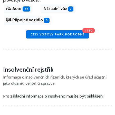
provozuje 13 vozidel .
Auto
Nákladní vůz
42
7
Přípojné vozidlo
5
1 130
CELÝ VOZOVÝ PARK PODROBNĚ
Insolvenční rejstřík
Informace o insolvenčních řízeních, kterých se úřad účastní
jako dlužník, věřitel či správce.
Pro základní informace o insolvenci musíte být přihlášeni