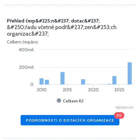
Přehled čerp&#225;n&#237; dotac&#237;
&#250;řadu včetně podř&#237;zen&#253;ch
organizac&#237;
Celkem čerpáno
400mil
200mil
0
2010
2015
2020
2025
Celkem Kč
Highcharts.com
30
PODROBNOSTI O DOTACÍCH ORGANIZACE