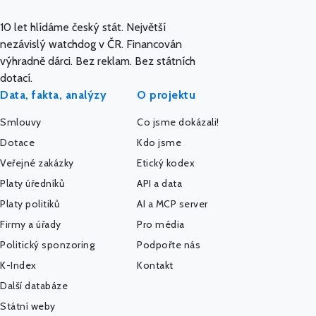
10 let hlídáme český stát. Největší
nezávislý watchdog v ČR. Financován
výhradně dárci. Bez reklam. Bez státních
dotací.
Data, fakta, analýzy
O projektu
Smlouvy
Co jsme dokázali!
Dotace
Kdo jsme
Veřejné zakázky
Etický kodex
Platy úředníků
API a data
Platy politiků
AI a MCP server
Firmy a úřady
Pro média
Politický sponzoring
Podpořte nás
K-Index
Kontakt
Další databáze
Státní weby