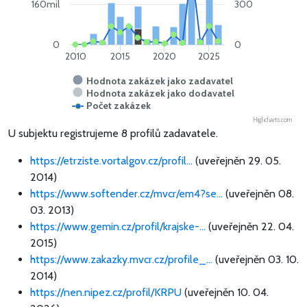
160mil
300
0
0
2010
2015
2020
2025
Hodnota zakázek jako zadavatel
Hodnota zakázek jako dodavatel
Počet zakázek
Highcharts.com
U subjektu registrujeme 8 profilů zadavatele.
https://etrziste.vortalgov.cz/profil...
(uveřejněn 29. 05.
2014)
https://www.softender.cz/mvcr/em4?se...
(uveřejněn 08.
03. 2013)
https://www.gemin.cz/profil/krajske-...
(uveřejněn 22. 04.
2015)
https://www.zakazky.mvcr.cz/profile_...
(uveřejněn 03. 10.
2014)
https://nen.nipez.cz/profil/KRPU
(uveřejněn 10. 04.