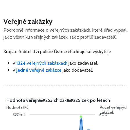
Veřejné zakázky
Podrobné informace o veřejných zakázkách, které úřad vypsal
jak z věstníku veřejných zakázek, tak z profilů zadavatelů.
Krajské ředitelství policie Ústeckého kraje se vyskytuje
v
1324
veřejných zakázkach
jako zadavatel.
v
jedné
veřejné zakázce
jako dodavatel.
Hodnota veřejn&#253;ch zak&#225;zek po letech
Hodnota (Kč)
Počet veřejných
zakázek
320mil
600