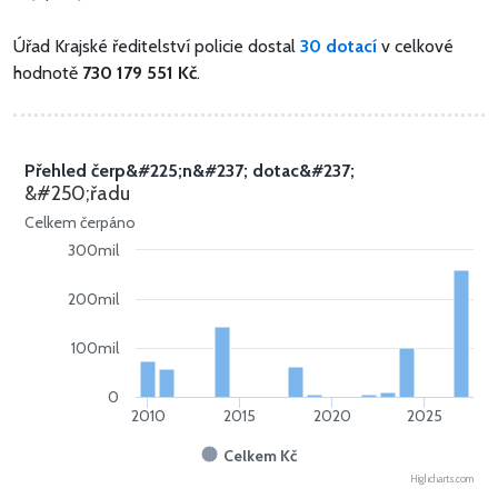
Úřad Krajské ředitelství policie dostal
30 dotací
v celkové
hodnotě
730 179 551 Kč
.
Přehled čerp&#225;n&#237; dotac&#237;
&#250;řadu
Celkem čerpáno
300mil
200mil
100mil
0
2010
2015
2020
2025
Celkem Kč
Highcharts.com