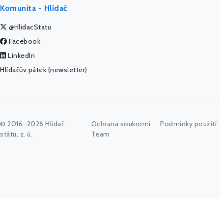
Komunita - Hlídač
@HlidacStatu
Facebook
LinkedIn
Hlídačův pátek (newsletter)
© 2016–2026 Hlídač
Ochrana soukromí
Podmínky použití
státu, z. ú.
Team
Začněte psát jméno úřadu, politika nebo co vás zajímá...