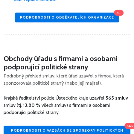
8+
PODROBNOSTI O ODBĚRATELÍCH ORGANIZACE
Obchody úřadu s firmami a osobami
podporující politické strany
Podrobný přehled smluv, které úřad uzavřel s firmou, která
sponzorovala politické straný (nebo její majitel).
Krajské ředitelství policie Ústeckého kraje uzavřel
565 smluv
smluv (tj.
13,80 %
všech smluv) s firmami a osobami
podporující politické strany.
565
PODROBNOSTI O VAZBÁCH SE SPONZORY POLITICKÝCH