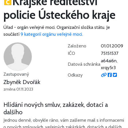
Krajské ředitelství
policie Ústeckého kraje
Úřad - orgán veřejné moci.
Organizační složka státu.
Je
součástí
9 kategorií orgánu veřejné moci.
Založeno
01.01.2009
IČO
75151537
a64ai6n,
Datová schránka
xrqy5r3
Zastupovaný
Odkazy
Zbyněk Dvořák
změna 01.11.2023
Hlídání nových smluv, zakázek, dotací a
dalšího
Jednou denně, obvykle ráno, vám zašleme mail s informacemi
o nových smlouvách, veřejných zakázkách, dotacích a dalších