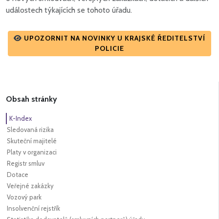
událostech týkajících se tohoto úřadu.
UPOZORNIT NA NOVINKY U KRAJSKÉ ŘEDITELSTVÍ
POLICIE
Obsah stránky
K-Index
Sledovaná rizika
Skuteční majitelé
Platy v organizaci
Registr smluv
Dotace
Veřejné zakázky
Vozový park
Insolvenční rejstřík