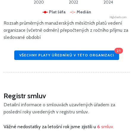
2020
2022
2024
Plat šéfa
Medián
Highcharts.com
Rozsah průměrných manažerských měsíčních platů vedení
organizace (včetně odměn) přepočtených z ročního příjmu za
sledované období
21
VŠECHNY PLATY ÚŘEDNÍKŮ V TÉTO ORGANIZACI
Registr smluv
Detailní informace o smlouvách uzavřených úřadem za
poslední roky uvedených v registru smluv.
Vážné nedostatky za letošní rok jsme zjistili u
6
smluv.