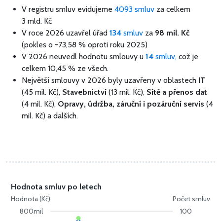
V registru smluv evidujeme
4093 smluv
za celkem
3 mld. Kč
V roce 2026 uzavřel úřad
134
smluv
za
98 mil. Kč
(pokles o -73,58 % oproti roku 2025)
V 2026 neuvedl hodnotu smlouvy u
14
smluv,
což je
celkem 10,45 % ze všech.
Největší smlouvy v 2026 byly uzavřeny v oblastech
IT
(45 mil. Kč),
Stavebnictví
(13 mil. Kč),
Sítě a přenos dat
(4 mil. Kč),
Opravy, údržba, záruční i pozáruční servis
(4
mil. Kč) a dalších.
Hodnota smluv po letech
Hodnota (Kč)
Počet smluv
800mil
100