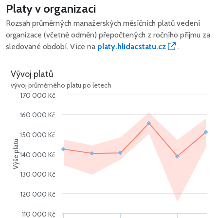
Platy v organizaci
Rozsah průměrných manažerských měsíčních platů vedení
organizace (včetně odměn) přepočtených z ročního příjmu za
sledované období. Více na
platy.hlidacstatu.cz
.
Vývoj platů
vývoj průměrného platu po letech
170 000 Kč
160 000 Kč
150 000 Kč
Výše platu
140 000 Kč
130 000 Kč
120 000 Kč
110 000 Kč