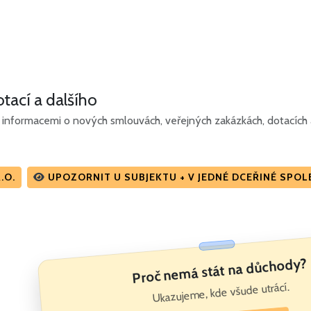
tací a dalšího
informacemi o nových smlouvách, veřejných zakázkách, dotacích a
.O.
UPOZORNIT U SUBJEKTU + V JEDNÉ DCEŘINÉ SPO
Proč nemá stát na důchody?
Ukazujeme, kde všude utrácí.