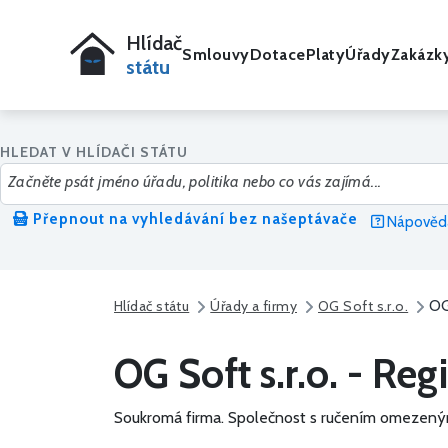
Hlídač
Smlouvy
Dotace
Platy
Úřady
Zakázk
státu
HLEDAT V HLÍDAČI STÁTU
Přepnout na vyhledávání bez našeptávače
Nápověda
OG
Hlídač státu
Úřady a firmy
OG Soft s.r.o.
OG Soft s.r.o. - Reg
Soukromá firma.
Společnost s ručením omezený