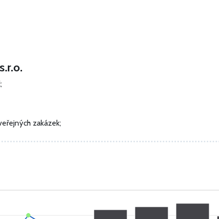
.r.o.
č
;
veřejných zakázek;