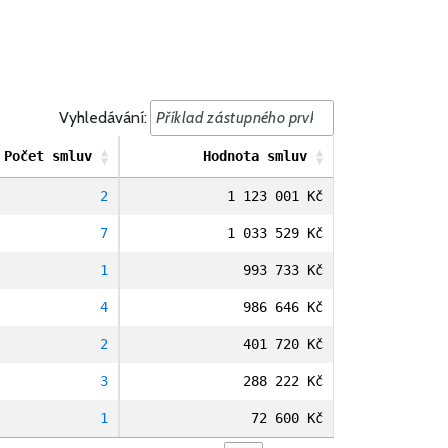
Vyhledávání:
Počet smluv
Hodnota smluv
2
1 123 001 Kč
7
1 033 529 Kč
1
993 733 Kč
4
986 646 Kč
2
401 720 Kč
3
288 222 Kč
1
72 600 Kč