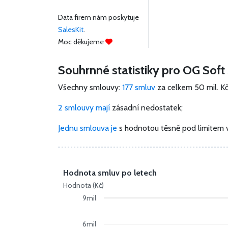
Data firem nám poskytuje
SalesKit
.
Moc děkujeme
Souhrnné statistiky pro OG Soft s
Všechny smlouvy:
177 smluv
za celkem
50 mil. K
2 smlouvy mají
zásadní nedostatek;
Jednu smlouva je
s hodnotou těsně pod limitem 
Hodnota smluv po letech
Hodnota (Kč)
9mil
6mil