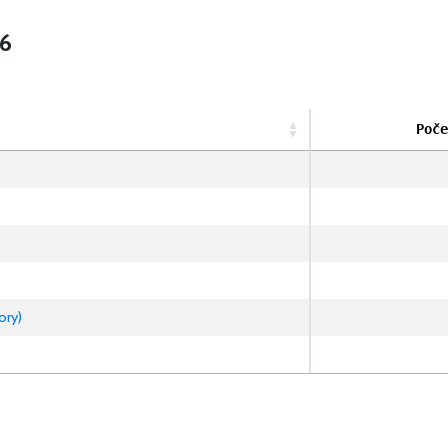
26
Poče
ory)