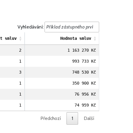
Vyhledávání:
t smluv
Hodnota smluv
2
1 163 270 Kč
1
993 733 Kč
3
748 530 Kč
1
350 900 Kč
1
76 956 Kč
1
74 959 Kč
Předchozí
1
Další