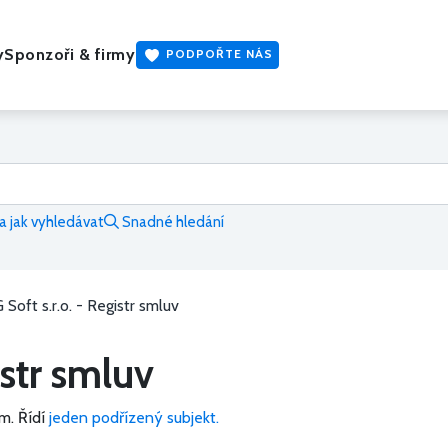
y
Sponzoři & firmy
PODPOŘTE NÁS
 jak vyhledávat
Snadné hledání
 Soft s.r.o. - Registr smluv
istr smluv
m.
Řídí
jeden podřízený subjekt.