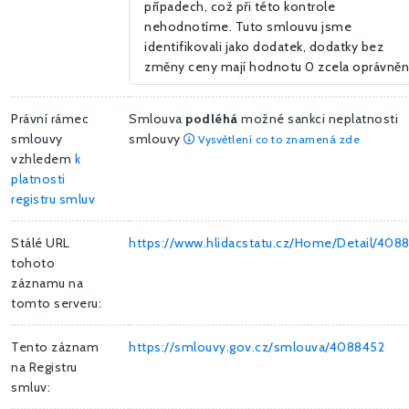
případech, což při této kontrole
nehodnotíme. Tuto smlouvu jsme
identifikovali jako dodatek, dodatky bez
změny ceny mají hodnotu 0 zcela oprávně
Právní rámec
Smlouva
podléhá
možné sankci neplatnosti
smlouvy
smlouvy
Vysvětlení co to znamená zde
vzhledem
k
platnosti
registru smluv
Stálé URL
https://www.hlidacstatu.cz/Home/Detail/408
tohoto
záznamu na
tomto serveru:
Tento záznam
https://smlouvy.gov.cz/smlouva/4088452
na Registru
smluv: