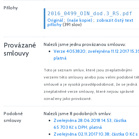
Přílohy
2016_0499_OIN_dod.3_RS.pdf
Originál
;
(naše kopie)
;
zobrazit čistý text
přílohy
(391 slov)
Provázané
Nalezli jsme jednu provázanou smlouvu:
Verze 4053820; zveřejněna 11.12.2017 15.3
smlouvy
platná
Toto je seznam smluv, které jsou zneplatněnými
verzemi této smlouvy anebo jsou velmi podobné té
smlouvě a je vysoká pravděpodobnost, že se jedná
zneplatněné verze smlouvy, které nejsou správně
označeny jako provázané.
Podobné
Nalezli jsme 8 podobných smluv:
smlouvy
Zveřejněna 28.06.2018 14.53; částka
65 703 Kč
s DPH; platná
Zveřejněna 02.11.2017 10.38; částka
0 Kč
s