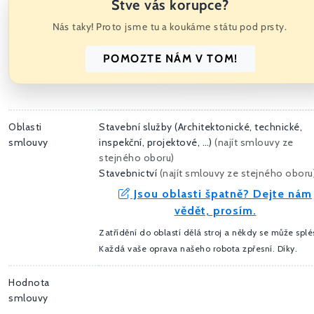
Štve vás korupce?
Nás taky! Proto jsme tu a koukáme státu pod prsty.
POMOZTE NÁM V TOM!
Oblasti
Stavební služby (Architektonické, technické,
smlouvy
inspekční, projektové, …)
(
najít smlouvy ze
stejného oboru
)
Stavebnictví
(
najít smlouvy ze stejného oboru
Jsou oblasti špatně? Dejte nám
vědět, prosím.
Zatřídění do oblastí dělá stroj a někdy se může splés
Každá vaše oprava našeho robota zpřesní. Díky.
Hodnota
smlouvy