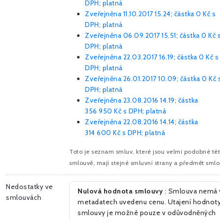
DPH; platná
Zveřejněna 11.10.2017 15.24; částka
0 Kč
s
DPH; platná
Zveřejněna 06.09.2017 15.51; částka
0 Kč
DPH; platná
Zveřejněna 22.03.2017 16.19; částka
0 Kč
s
DPH; platná
Zveřejněna 26.01.2017 10.09; částka
0 Kč
DPH; platná
Zveřejněna 23.08.2016 14.19; částka
356 950 Kč
s DPH; platná
Zveřejněna 22.08.2016 14.14; částka
314 600 Kč
s DPH; platná
Toto je seznam smluv, které jsou velmi podobné té
smlouvě, mají stejné smluvní strany a předmět smlo
Nedostatky ve
Nulová hodnota smlouvy
: Smlouva nemá 
smlouvách
metadatech uvedenu cenu. Utajení hodnot
smlouvy je možné pouze v odůvodněných