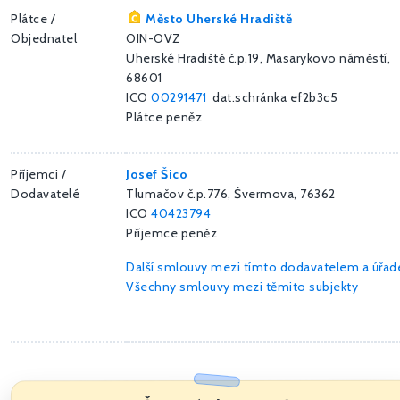
Plátce /
Město Uherské Hradiště
Objednatel
OIN-OVZ
Uherské Hradiště č.p.19, Masarykovo náměstí,
68601
ICO
00291471
dat.schránka ef2b3c5
Plátce peněz
Příjemci /
Josef Šico
Dodavatelé
Tlumačov č.p.776, Švermova, 76362
ICO
40423794
Příjemce peněz
Další smlouvy mezi tímto dodavatelem a úřa
Všechny smlouvy mezi těmito subjekty