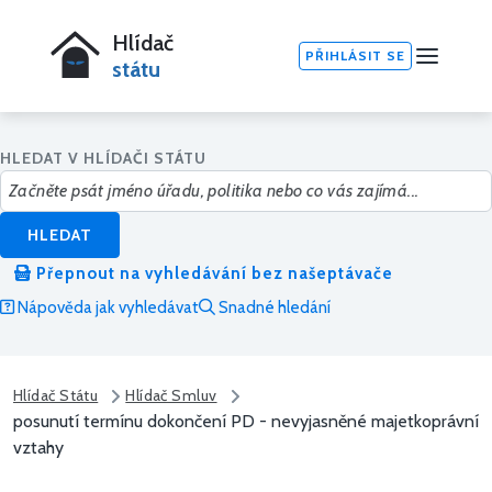
Hlídač
PŘIHLÁSIT SE
státu
HLEDAT V HLÍDAČI STÁTU
HLEDAT
Přepnout na vyhledávání bez našeptávače
Nápověda jak vyhledávat
Snadné hledání
Hlídač Státu
Hlídač Smluv
posunutí termínu dokončení PD - nevyjasněné majetkoprávní
vztahy