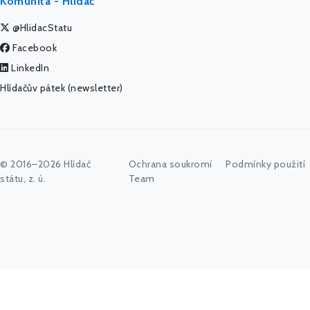
Komunita - Hlídač
@HlidacStatu
Facebook
LinkedIn
Hlídačův pátek (newsletter)
© 2016–2026 Hlídač
Ochrana soukromí
Podmínky použití
státu, z. ú.
Team
Začněte psát jméno úřadu, politika nebo co vás zajímá...