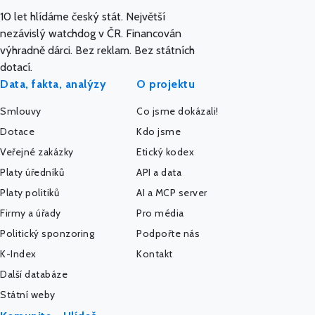
10 let hlídáme český stát. Největší
nezávislý watchdog v ČR. Financován
výhradně dárci. Bez reklam. Bez státních
dotací.
Data, fakta, analýzy
O projektu
Smlouvy
Co jsme dokázali!
Dotace
Kdo jsme
Veřejné zakázky
Etický kodex
Platy úředníků
API a data
Platy politiků
AI a MCP server
Firmy a úřady
Pro média
Politický sponzoring
Podpořte nás
K-Index
Kontakt
Další databáze
Státní weby