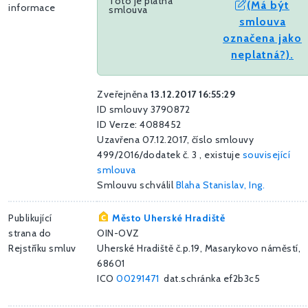
Toto je platná
(Má být
informace
smlouva
smlouva
označena jako
neplatná?).
Zveřejněna
13.12.2017 16:55:29
ID smlouvy 3790872
ID Verze: 4088452
Uzavřena 07.12.2017, číslo smlouvy
499/2016/dodatek č. 3 , existuje
související
smlouva
Smlouvu schválil
Blaha Stanislav, Ing.
Publikující
Město Uherské Hradiště
strana do
OIN-OVZ
Rejstříku smluv
Uherské Hradiště č.p.19, Masarykovo náměstí,
68601
ICO
00291471
dat.schránka ef2b3c5