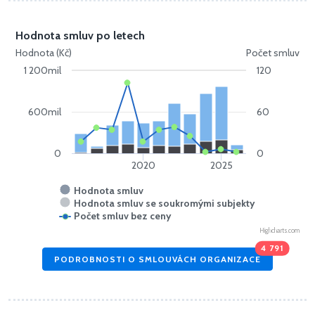
Hodnota smluv po letech
Hodnota (Kč)
Počet smluv
1 200mil
120
600mil
60
0
0
2020
2025
Hodnota smluv
Hodnota smluv se soukromými subjekty
Počet smluv bez ceny
Highcharts.com
4 791
PODROBNOSTI O SMLOUVÁCH ORGANIZACE