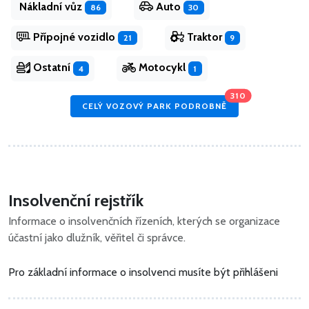
Nákladní vůz
Auto
86
30
Přípojné vozidlo
Traktor
21
9
Ostatní
Motocykl
4
1
310
CELÝ VOZOVÝ PARK PODROBNĚ
Insolvenční rejstřík
Informace o insolvenčních řízeních, kterých se organizace
účastní jako dlužník, věřitel či správce.
Pro základní informace o insolvenci musíte být přihlášeni