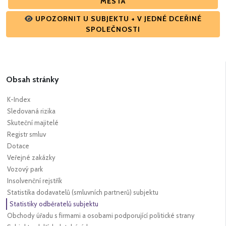
MĚSTA
UPOZORNIT U SUBJEKTU + V JEDNÉ DCEŘINÉ
SPOLEČNOSTI
Obsah stránky
K-Index
Sledovaná rizika
Skuteční majitelé
Registr smluv
Dotace
Veřejné zakázky
Vozový park
Insolvenční rejstřík
Statistika dodavatelů (smluvních partnerů) subjektu
Statistiky odběratelů subjektu
Obchody úřadu s firmami a osobami podporující politické strany