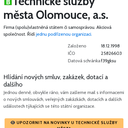
Technické služby
města Olomouce, a.s.
Firma (spolu)vlastněná státem či samosprávou.
Akciová
společnost.
Řídí
jednu podřízenou organizaci.
Založeno
18.12.1998
IČO
25826603
Datová schránka
f39gksu
Hlídání nových smluv, zakázek, dotací a
dalšího
Jednou denně, obvykle ráno, vám zašleme mail s informacemi
o nových smlouvách, veřejných zakázkách, dotacích a dalších
událostech týkajících se této státní organizace.
UPOZORNIT NA NOVINKY U TECHNICKÉ SLUŽBY