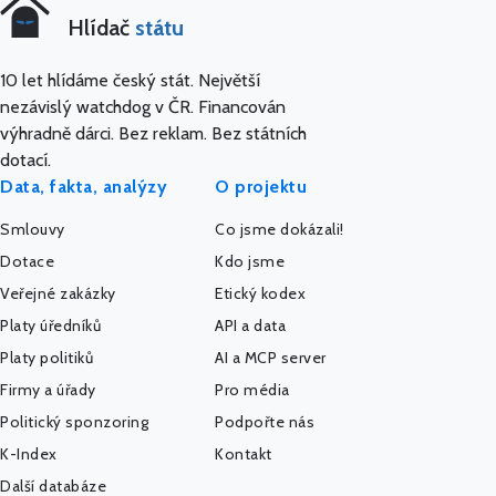
Hlídač
státu
10 let hlídáme český stát. Největší
nezávislý watchdog v ČR. Financován
výhradně dárci. Bez reklam. Bez státních
dotací.
Data, fakta, analýzy
O projektu
Smlouvy
Co jsme dokázali!
Dotace
Kdo jsme
Veřejné zakázky
Etický kodex
Platy úředníků
API a data
Platy politiků
AI a MCP server
Firmy a úřady
Pro média
Politický sponzoring
Podpořte nás
K-Index
Kontakt
Další databáze