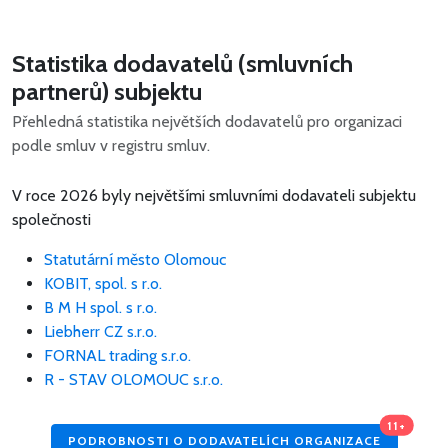
Statistika dodavatelů (smluvních
partnerů) subjektu
Přehledná statistika největších dodavatelů pro organizaci
podle smluv v registru smluv.
V roce 2026 byly největšími smluvními dodavateli subjektu
společnosti
Statutární město Olomouc
KOBIT, spol. s r.o.
B M H spol. s r.o.
Liebherr CZ s.r.o.
FORNAL trading s.r.o.
R - STAV OLOMOUC s.r.o.
11+
PODROBNOSTI O DODAVATELÍCH ORGANIZACE