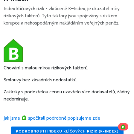
Index klíčových rizik - zkráceně K–Index, je ukazatel míry
rizikových faktorů. Tyto faktory jsou spojovány s rizikem
korupce a nehospodárným nakládáním veřejných peněz.
Chování s malou mírou rizikových faktorů.
Smlouvy bez zásadních nedostatků.
Zakázky s podezřelou cenou uzavřelo více dodavatelů, žádný
nedominuje.
Jak jsme
spočítali podrobně popisujeme zde
PODROBNOSTI INDEXU KLÍČOVÝCH RIZIK (K-INDEX)