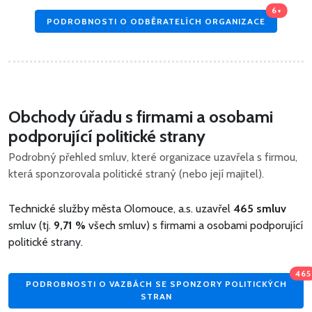
6+
PODROBNOSTI O ODBĚRATELÍCH ORGANIZACE
Obchody úřadu s firmami a osobami
podporující politické strany
Podrobný přehled smluv, které organizace uzavřela s firmou,
která sponzorovala politické straný (nebo její majitel).
Technické služby města Olomouce, a.s. uzavřel
465 smluv
smluv (tj.
9,71 %
všech smluv) s firmami a osobami podporující
politické strany.
465
PODROBNOSTI O VAZBÁCH SE SPONZORY POLITICKÝCH
STRAN