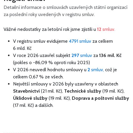
Detailní informace o smlouvách uzavřených státní organizací
za poslední roky uvedených v registru smluv.
Vážné nedostatky za letošní rok jsme zjistili u
12
smluv.
V registru smluv evidujeme
4791 smluv
za celkem
6 mld. Kč
V roce 2026 uzavřel subjekt
297
smluv
za
136 mil. Kč
(pokles o -86,09 % oproti roku 2025)
V 2026 neuvedl hodnotu smlouvy u
2
smluv,
což je
celkem 0,67 % ze všech.
Největší smlouvy v 2026 byly uzavřeny v oblastech
Stavebnictví
(21 mil. Kč),
Technické služby
(19 mil. Kč),
Úklidové služby
(19 mil. Kč),
Doprava a poštovní služby
(17 mil. Kč) a dalších.