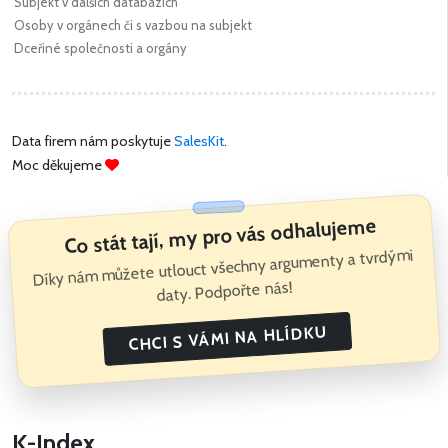
Subjekt v dalších databázích
Osoby v orgánech či s vazbou na subjekt
Dceřiné společnosti a orgány
Data firem nám poskytuje
SalesKit
.
Moc děkujeme
Co stát tají, my pro vás odhalujeme
Díky nám můžete utlouct všechny argumenty a tvrdými
daty. Podpořte nás!
CHCI S VÁMI NA HLÍDKU
K-Index