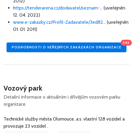
2012)
https://tenderarena.cz/dodavatel/seznam-...
(uveřejněn
12. 04. 2022)
www.e-zakazky.cz/Profil-Zadavatele/3ed82...
(uveřejněn
01. 01. 2011)
593
PODROBNOSTI O VEŘEJNÝCH ZAKÁZKÁCH ORGANIZACE
Vozový park
Detailní informace o aktuálním i dřívějším vozovém parku
organizace.
Technické služby města Olomouce, a.s. vlastní 128 vozidel
a
provozuje 23 vozidel .