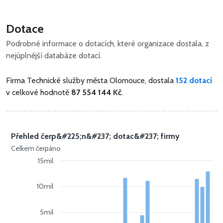
Dotace
Podrobné informace o dotacích, které organizace dostala, z
nejúplnější databáze dotací.
Firma Technické služby města Olomouce, dostala
152 dotací
v celkové hodnotě
87 554 144 Kč
.
Přehled čerp&#225;n&#237; dotac&#237; firmy
Celkem čerpáno
15mil
10mil
5mil