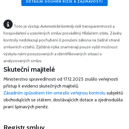
DETAILNÍ SOUHRN RIZIK A ZAJÍMAVOSTÍ
Toto je výstup
Automatické kontroly rizik
transparentnosti a
hospodaření u uzavřených smluv prováděný Hlídačem státu. Závěry
kontroly nedokazují pochybení či porušení zákona na žádné straně
smluvních vztahů. Zjištěná rizika znamenají pouze vyšší možnost
výskytu námi posuzovaných a identifikovaných situací u
analyzovaných smluv.
Skuteční majitelé
Ministerstvo spravedlnosti od 17.12.2025 zrušilo veřejnosti
přístup k evidenci skutečných majitelů.
Zásadním způsobem tím omezilo veřejnou kontrolu
subjektů
obchodujících se státem, dostávajících dotace a zjednodušila
praní špinavých peněz.
Registr smluv