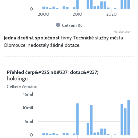
0
2000
2010
2020
Celkem Kč
Highcharts.com
Jedna dceřiná společnost
firmy Technické služby města
Olomouce, nedostaly žádné dotace.
Přehled čerp&#225;n&#237; dotac&#237;
holdingu
Celkem čerpáno
15mil
10mil
5mil
0