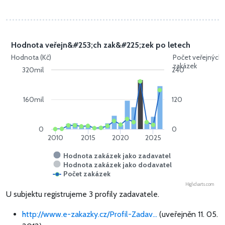
Hodnota veřejn&#253;ch zak&#225;zek po letech
Hodnota (Kč)
Počet veřejných
zakázek
320mil
240
160mil
120
0
0
2010
2015
2020
2025
Hodnota zakázek jako zadavatel
Hodnota zakázek jako dodavatel
Počet zakázek
Highcharts.com
U subjektu registrujeme 3 profily zadavatele.
http://www.e-zakazky.cz/Profil-Zadav...
(uveřejněn 11. 05.