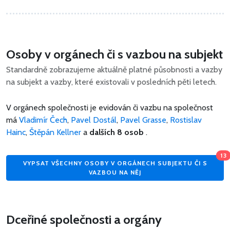
Osoby v orgánech či s vazbou na subjekt
Standardně zobrazujeme aktuálně platné působnosti a vazby
na subjekt a vazby, které existovali v posledních pěti letech.
V orgánech společnosti je evidován či vazbu na společnost
má
Vladimír Čech
,
Pavel Dostál
,
Pavel Grasse
,
Rostislav
Hainc
,
Štěpán Kellner
a
dalších 8 osob
.
13
VYPSAT VŠECHNY OSOBY V ORGÁNECH SUBJEKTU ČI S
VAZBOU NA NĚJ
Dceřiné společnosti a orgány