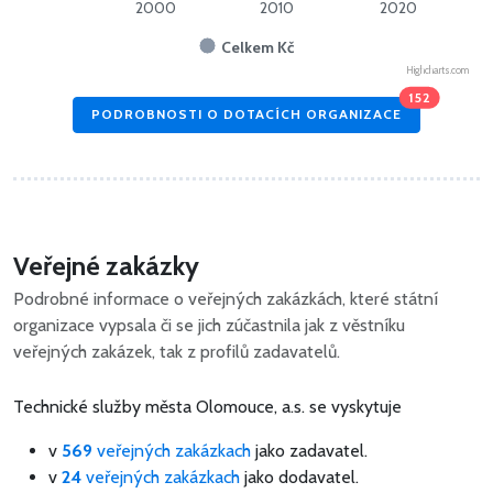
2000
2010
2020
Celkem Kč
Highcharts.com
152
PODROBNOSTI O DOTACÍCH ORGANIZACE
Veřejné zakázky
Podrobné informace o veřejných zakázkách, které státní
organizace vypsala či se jich zúčastnila jak z věstníku
veřejných zakázek, tak z profilů zadavatelů.
Technické služby města Olomouce, a.s. se vyskytuje
v
569
veřejných zakázkach
jako zadavatel.
v
24
veřejných zakázkach
jako dodavatel.