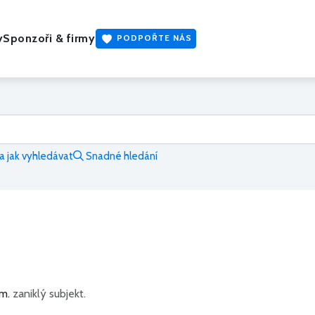
y
Sponzoři & firmy
PODPOŘTE NÁS
 jak vyhledávat
Snadné hledání
m.
zaniklý subjekt.