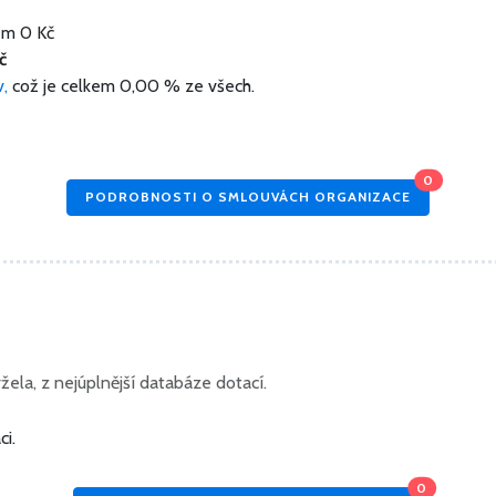
kem
0 Kč
č
v,
což je celkem 0,00 % ze všech.
0
PODROBNOSTI O SMLOUVÁCH ORGANIZACE
ela, z nejúplnější databáze dotací.
ci.
0