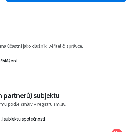
ma účastní jako dlužník, věřitel či správce.
řihlášeni
h partnerů) subjektu
irmu podle smluv v registru smluv.
i subjektu společnosti