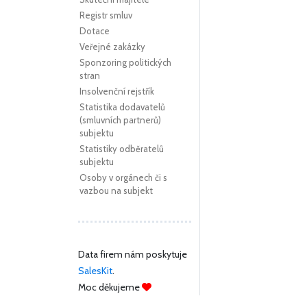
Registr smluv
Dotace
Veřejné zakázky
Sponzoring politických
stran
Insolvenční rejstřík
Statistika dodavatelů
(smluvních partnerů)
subjektu
Statistiky odběratelů
subjektu
Osoby v orgánech či s
vazbou na subjekt
Data firem nám poskytuje
SalesKit
.
Moc děkujeme