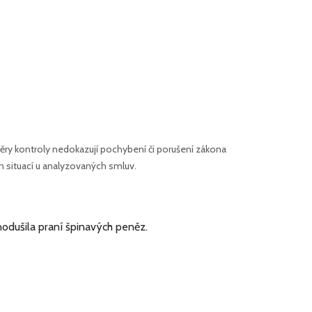
ry kontroly nedokazují pochybení či porušení zákona
h situací u analyzovaných smluv.
nodušila praní špinavých peněz.