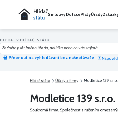
Hlídač
Smlouvy
Dotace
Platy
Úřady
Zakázk
státu
HLEDAT V HLÍDAČI STÁTU
Přepnout na vyhledávání bez našeptávače
Nápověda
Modletice 139 s.r.o.
Hlídač státu
Úřady a firmy
Modletice 139 s.r.o.
Soukromá firma.
Společnost s ručením omezený