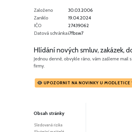
Založeno
30.03.2006
Zaniklo
19.04.2024
IČO
27439062
Datová schránka
i7fbsw7
Hlídání nových smluv, zakázek, do
Jednou denně, obvykle ráno, vám zašleme mail s 
firmy.
UPOZORNIT NA NOVINKY U MODLETICE 1
Obsah stránky
Sledovaná rizika
Skuteční majitelé