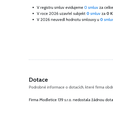
V registru smluv evidujeme
0 smluv
za cel
V roce 2026 uzavřel subjekt
0
smluv
za
0 K
V 2026 neuvedl hodnotu smlouvy u
0
smlu
Dotace
Podrobné informace o dotacích, které firma obdrž
Firma Modletice 139 s.r.o. nedostala žádnou dota