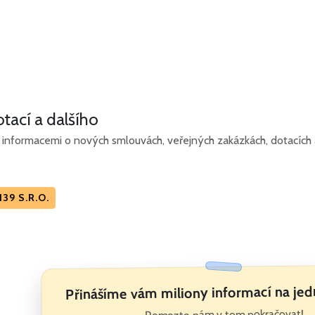
tací a dalšího
informacemi o nových smlouvách, veřejných zakázkách, dotacích a
39 S.R.O.
Přinášíme vám miliony informací na je
Pomozte nám v tom pokračovat!