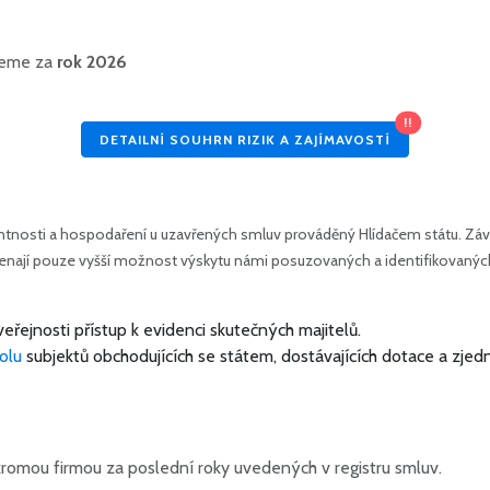
ujeme za
rok 2026
!!
DETAILNÍ SOUHRN RIZIK A ZAJÍMAVOSTÍ
tnosti a hospodaření u uzavřených smluv prováděný Hlídačem státu. Závě
amenají pouze vyšší možnost výskytu námi posuzovaných a identifikovanýc
veřejnosti přístup k evidenci skutečných majitelů.
olu
subjektů obchodujících se státem, dostávajících dotace a zjed
romou firmou za poslední roky uvedených v registru smluv.