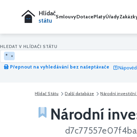
Hlídač
Smlouvy
Dotace
Platy
Úřady
Zakázk
státu
HLEDAT V HLÍDAČI STÁTU
*
×
Přepnout na vyhledávání bez našeptávače
Nápověda
Hlídač Státu
Další databáze
Národní investiční
Národní inves
d7c77557e07f4ba