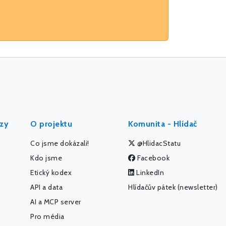
ýzy
O projektu
Komunita - Hlídač
Co jsme dokázali!
@HlidacStatu
Kdo jsme
Facebook
Etický kodex
LinkedIn
API a data
Hlídačův pátek (newsletter)
AI a MCP server
Pro média