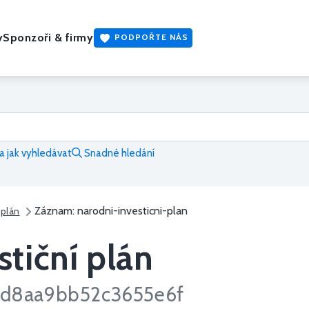
y
Sponzoři & firmy
PODPOŘTE NÁS
 jak vyhledávat
Snadné hledání
Záznam: narodni-investicni-plan
 plán
tiční plán
d8aa9bb52c3655e6f