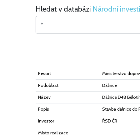
Hledat v databázi
Národní investi
Hledat v Národní investiční plán
Resort
Ministerstvo dopra
Podoblast
Dálnice
Název
Dálnice D48 Bělotín
Popis
Stavba dálnice do P
Investor
ŘSD ČR
Místo realizace