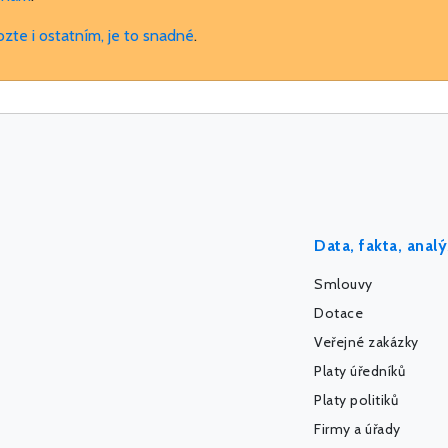
ozte i ostatním, je to snadné
.
Data, fakta, anal
Smlouvy
Dotace
Veřejné zakázky
Platy úředníků
Platy politiků
Firmy a úřady