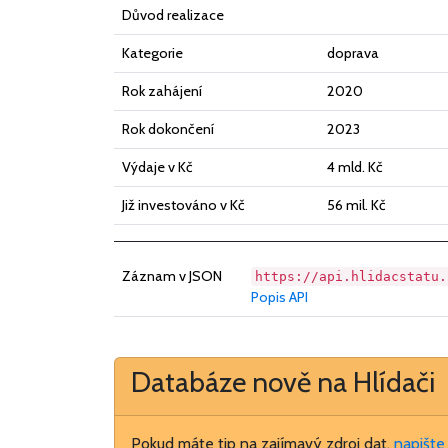
Důvod realizace
Kategorie
doprava
Rok zahájení
2020
Rok dokončení
2023
Výdaje v Kč
4 mld. Kč
Již investováno v Kč
56 mil. Kč
Záznam v JSON
https://api.hlidacstatu.
Popis API
Databáze nově na Hlídači
Pokud máte tip na zajímavý zdroj dat,
napišt