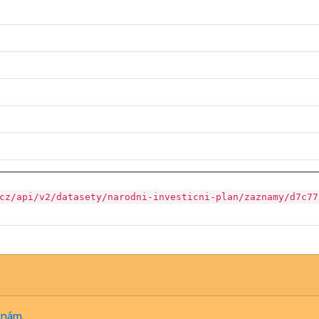
cz/api/v2/datasety/narodni-investicni-plan/zaznamy/d7c77
e nám
.