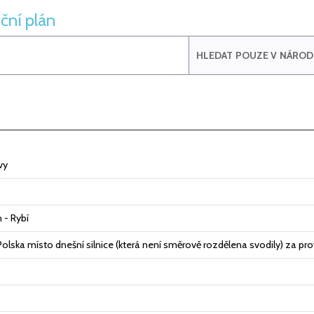
ční plán
HLEDAT POUZE V NÁRODN
vy
 - Rybí
olska místo dnešní silnice (která není směrově rozdělena svodily) za pr