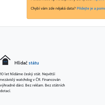
Chybí vám zde nějaká data?
Přidejte je a pom
Hlídač
státu
10 let hlídáme český stát. Největší
nezávislý watchdog v ČR. Financován
výhradně dárci. Bez reklam. Bez státních
dotací.