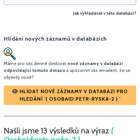
Jak vyhledávat v této databázi?
Hlídání nových záznamů v databázích
Máme pro vás denné sledovat
nové záznamy v databázi
odpovídající tomuto dotazu
a upozornit vás emailem, že se
objevily nové?
HLÍDAT NOVÉ ZÁZNAMY V DATABÁZI PRO
HLEDÁNÍ '( OSOBAID:PETR-RYSKA-2 ) '
Našli jsme 13 výsledků na výraz
(