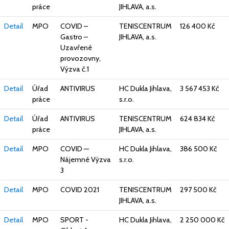
práce
JIHLAVA, a.s.
Detail
MPO
COVID –
TENISCENTRUM
126 400 Kč
Gastro –
JIHLAVA, a.s.
Uzavřené
provozovny,
Výzva č.1
Detail
Úřad
ANTIVIRUS
HC Dukla Jihlava,
3 567 453 Kč
práce
s.r.o.
Detail
Úřad
ANTIVIRUS
TENISCENTRUM
624 834 Kč
práce
JIHLAVA, a.s.
Detail
MPO
COVID —
HC Dukla Jihlava,
386 500 Kč
Nájemné Výzva
s.r.o.
3
Detail
MPO
COVID 2021
TENISCENTRUM
297 500 Kč
JIHLAVA, a.s.
Detail
MPO
SPORT -
HC Dukla Jihlava,
2 250 000 Kč