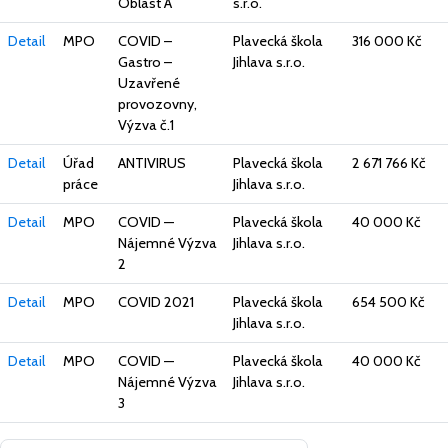
Oblast A
s.r.o.
Detail
MPO
COVID –
Plavecká škola
316 000 Kč
Gastro –
Jihlava s.r.o.
Uzavřené
provozovny,
Výzva č.1
Detail
Úřad
ANTIVIRUS
Plavecká škola
2 671 766 Kč
práce
Jihlava s.r.o.
Detail
MPO
COVID —
Plavecká škola
40 000 Kč
Nájemné Výzva
Jihlava s.r.o.
2
Detail
MPO
COVID 2021
Plavecká škola
654 500 Kč
Jihlava s.r.o.
Detail
MPO
COVID —
Plavecká škola
40 000 Kč
Nájemné Výzva
Jihlava s.r.o.
3