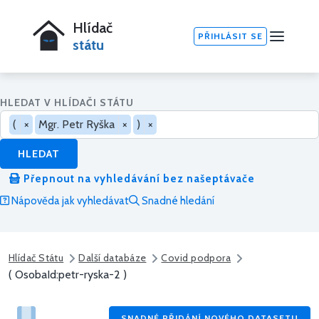
Hlídač
PŘIHLÁSIT SE
státu
HLEDAT V HLÍDAČI STÁTU
(
×
Mgr. Petr Ryška
×
)
×
HLEDAT
Přepnout na vyhledávání bez našeptávače
Nápověda jak vyhledávat
Snadné hledání
Hlídač Státu
Další databáze
Covid podpora
( OsobaId:petr-ryska-2 )
SNADNÉ PŘIDÁNÍ NOVÉHO DATASETU