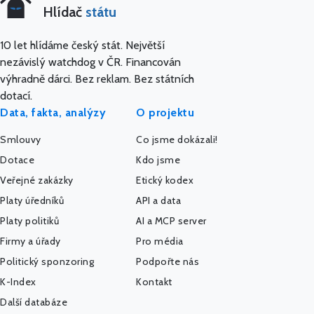
Hlídač
státu
10 let hlídáme český stát. Největší
nezávislý watchdog v ČR. Financován
výhradně dárci. Bez reklam. Bez státních
dotací.
Data, fakta, analýzy
O projektu
Smlouvy
Co jsme dokázali!
Dotace
Kdo jsme
Veřejné zakázky
Etický kodex
Platy úředníků
API a data
Platy politiků
AI a MCP server
Firmy a úřady
Pro média
Politický sponzoring
Podpořte nás
K-Index
Kontakt
Další databáze