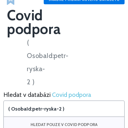
Covid
podpora
(
OsobaId:petr-
ryska-
2 )
Hledat v databázi
Covid podpora
Hledat v Covid podpora
HLEDAT POUZE V COVID PODPORA