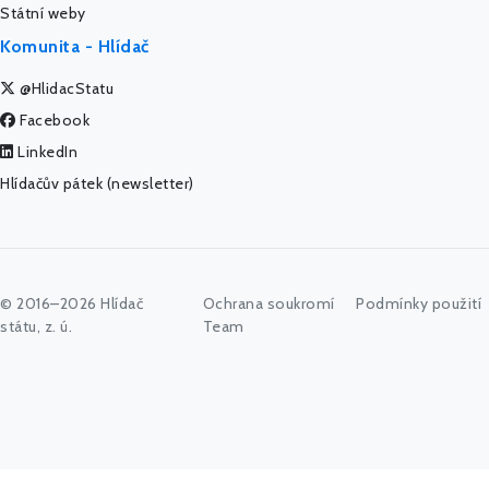
Státní weby
Komunita - Hlídač
@HlidacStatu
Facebook
LinkedIn
Hlídačův pátek (newsletter)
© 2016–2026 Hlídač
Ochrana soukromí
Podmínky použití
státu, z. ú.
Team
Začněte psát jméno úřadu, politika nebo co vás zajímá...