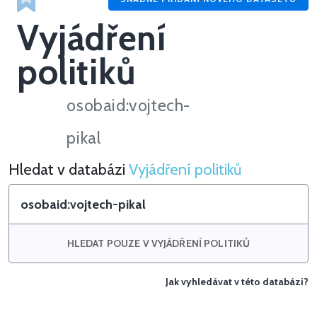
Vyjádření
politiků
osobaid:vojtech-
pikal
Hledat v databázi
Vyjádření politiků
Hledat v Vyjádření politiků
HLEDAT POUZE V VYJÁDŘENÍ POLITIKŮ
Jak vyhledávat v této databázi?