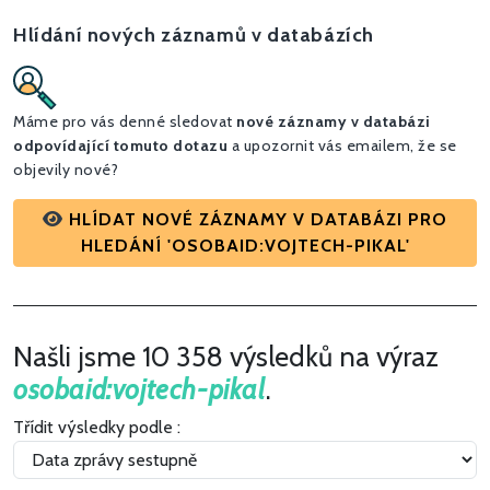
Hlídání nových záznamů v databázích
Máme pro vás denné sledovat
nové záznamy v databázi
odpovídající tomuto dotazu
a upozornit vás emailem, že se
objevily nové?
HLÍDAT NOVÉ ZÁZNAMY V DATABÁZI PRO
HLEDÁNÍ 'OSOBAID:VOJTECH-PIKAL'
Našli jsme 10 358 výsledků na výraz
osobaid:vojtech-pikal
.
Třídit výsledky podle :