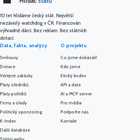
Hlídač
státu
10 let hlídáme český stát. Největší
nezávislý watchdog v ČR. Financován
výhradně dárci. Bez reklam. Bez státních
dotací.
Data, fakta, analýzy
O projektu
Smlouvy
Co jsme dokázali!
Dotace
Kdo jsme
Veřejné zakázky
Etický kodex
Platy úředníků
API a data
Platy politiků
AI a MCP server
Firmy a úřady
Pro média
Politický sponzoring
Podpořte nás
K-Index
Kontakt
Další databáze
Státní weby