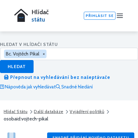
Hlídač
PŘIHLÁSIT SE
státu
HLEDAT V HLÍDAČI STÁTU
Bc. Vojtěch Pikal
×
HLEDAT
Přepnout na vyhledávání bez našeptávače
Nápověda jak vyhledávat
Snadné hledání
Hlídač Státu
Další databáze
Vyjádření politiků
osobaid:vojtech-pikal
SNADNÉ PŘIDÁNÍ NOVÉHO DATASETU