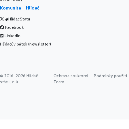
Komunita - Hlídač
@HlidacStatu
Facebook
LinkedIn
Hlídačův pátek (newsletter)
© 2016–2026 Hlídač
Ochrana soukromí
Podmínky použití
státu, z. ú.
Team
Začněte psát jméno úřadu, politika nebo co vás zajímá...