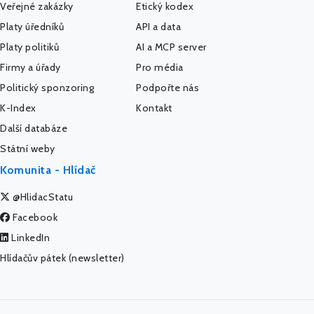
Veřejné zakázky
Etický kodex
Platy úředníků
API a data
Platy politiků
AI a MCP server
Firmy a úřady
Pro média
Politický sponzoring
Podpořte nás
K-Index
Kontakt
Další databáze
Státní weby
Komunita - Hlídač
@HlidacStatu
Facebook
LinkedIn
Hlídačův pátek (newsletter)