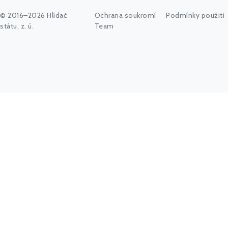
© 2016–2026 Hlídač
Ochrana soukromí
Podmínky použití
státu, z. ú.
Team
Začněte psát jméno úřadu, politika nebo co vás zajímá...