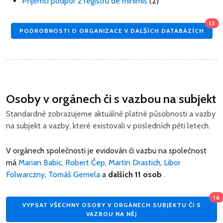
Příjemci podpor z registru de minimis
(2)
13
PODROBNOSTI O ORGANIZACE V DALŠÍCH DATABÁZÍCH
Osoby v orgánech či s vazbou na subjekt
Standardně zobrazujeme aktuálně platné působnosti a vazby
na subjekt a vazby, které existovali v posledních pěti letech.
V orgánech společnosti je evidován či vazbu na společnost
má
Marian Babic
,
Robert Čep
,
Martin Drastich
,
Libor
Folwarczny
,
Tomáš Gemela
a
dalších 11 osob
.
16
VYPSAT VŠECHNY OSOBY V ORGÁNECH SUBJEKTU ČI S
VAZBOU NA NĚJ