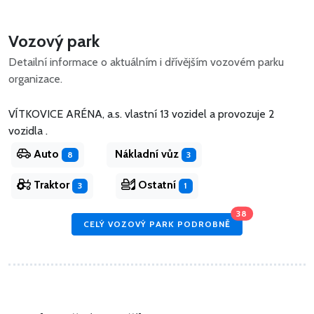
Vozový park
Detailní informace o aktuálním i dřívějším vozovém parku
organizace.
VÍTKOVICE ARÉNA, a.s. vlastní 13 vozidel
a
provozuje 2
vozidla .
Auto
Nákladní vůz
8
3
Traktor
Ostatní
3
1
38
CELÝ VOZOVÝ PARK PODROBNĚ