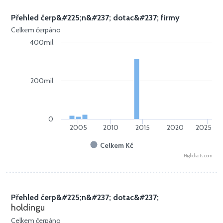
Přehled čerp&#225;n&#237; dotac&#237; firmy
Celkem čerpáno
400mil
200mil
0
2005
2010
2015
2020
2025
Celkem Kč
Highcharts.com
Přehled čerp&#225;n&#237; dotac&#237;
holdingu
Celkem čerpáno