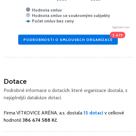
Hodnota smluv
Hodnota smluv se soukromými subjekty
Počet smluv bez ceny
Highcharts.com
2 679
PODROBNOSTI O SMLOUVÁCH ORGANIZACE
Dotace
Podrobné informace o dotacích, které organizace dostala, z
nejúplnější databáze dotací.
Firma VÍTKOVICE ARÉNA, a.s. dostala
15 dotací
v celkové
hodnotě
386 674 588 Kč
.