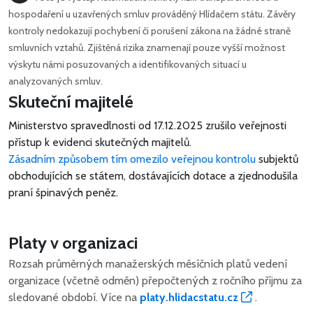
hospodaření u uzavřených smluv prováděný Hlídačem státu. Závěry
kontroly nedokazují pochybení či porušení zákona na žádné straně
smluvních vztahů. Zjištěná rizika znamenají pouze vyšší možnost
výskytu námi posuzovaných a identifikovaných situací u
analyzovaných smluv.
Skuteční majitelé
Ministerstvo spravedlnosti od 17.12.2025 zrušilo veřejnosti
přístup k evidenci skutečných majitelů.
Zásadním způsobem tím omezilo veřejnou kontrolu
subjektů
obchodujících se státem, dostávajících dotace a zjednodušila
praní špinavých peněz.
Platy v organizaci
Rozsah průměrných manažerských měsíčních platů vedení
organizace (včetně odměn) přepočtených z ročního příjmu za
sledované období. Více na
platy.hlidacstatu.cz
.