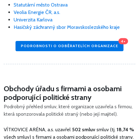
Statutární město Ostrava
Veolia Energie ČR, a.s.
Univerzita Karlova
Hasičský záchranný sbor Moravskoslezského kraje
4+
PODROBNOSTI O ODBĚRATELÍCH ORGANIZACE
Obchody úřadu s firmami a osobami
podporující politické strany
Podrobný přehled smluv, které organizace uzavřela s firmou,
která sponzorovala politické straný (nebo její majitel).
VÍTKOVICE ARÉNA, a.s. uzavřel
502 smluv
smluv (tj.
18,74 %
všech smluv) s firmami a osobami podporující politické strany.