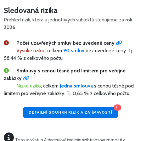
Sledovaná rizika
Přehled rizik, která u jednotlivých subjektů sledujeme za
rok
2026
Počet uzavřených smluv bez uvedené ceny
Vysoké riziko
, celkem
90 smluv
bez uvedené ceny.
Tj.
58,44 % z celkového počtu.
Smlouvy s cenou těsně pod limitem pro veřejné
zakázky
Nízké riziko
, celkem
Jedna smlouva
s cenou těsně pod
limitem pro veřejné zakázky.
Tj. 0,65 % z celkového počtu.
!!
DETAILNÍ SOUHRN RIZIK A ZAJÍMAVOSTÍ
Toto je výstup
Automatické kontroly rizik
transparentnosti a