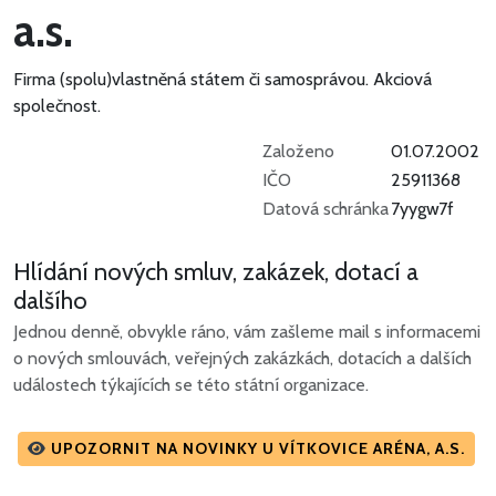
a.s.
Firma (spolu)vlastněná státem či samosprávou.
Akciová
společnost.
Založeno
01.07.2002
IČO
25911368
Datová schránka
7yygw7f
Hlídání nových smluv, zakázek, dotací a
dalšího
Jednou denně, obvykle ráno, vám zašleme mail s informacemi
o nových smlouvách, veřejných zakázkách, dotacích a dalších
událostech týkajících se této státní organizace.
UPOZORNIT NA NOVINKY U VÍTKOVICE ARÉNA, A.S.