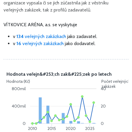
organizace vypsala či se jich zúčastnila jak z věstníku
veřejných zakázek, tak z profilů zadavatelů.
VÍTKOVICE ARÉNA, a.s. se vyskytuje
v
134
veřejných zakázkach
jako zadavatel.
v
16
veřejných zakázkach
jako dodavatel.
Hodnota veřejn&#253;ch zak&#225;zek po letech
Hodnota (Kč)
Počet veřejných
zakázek
800mil
40
400mil
20
0
0
2010
2015
2020
2025