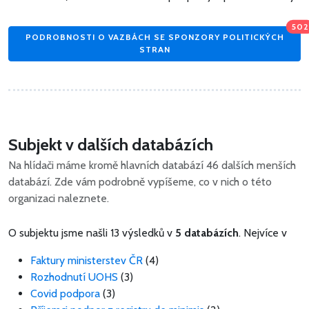
502
PODROBNOSTI O VAZBÁCH SE SPONZORY POLITICKÝCH
STRAN
Subjekt v dalších databázích
Na hlídači máme kromě hlavních databází 46 dalších menších
databází. Zde vám podrobně vypíšeme, co v nich o této
organizaci naleznete.
O subjektu jsme našli 13 výsledků v
5 databázích
. Nejvíce v
Faktury ministerstev ČR
(4)
Rozhodnutí UOHS
(3)
Covid podpora
(3)