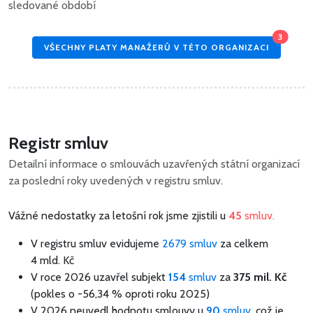
sledované období
3
VŠECHNY PLATY MANAŽERŮ V TÉTO ORGANIZACI
Registr smluv
Detailní informace o smlouvách uzavřených státní organizací
za poslední roky uvedených v registru smluv.
Vážné nedostatky za letošní rok jsme zjistili u
45
smluv.
V registru smluv evidujeme
2679 smluv
za celkem
4 mld. Kč
V roce 2026 uzavřel subjekt
154
smluv
za
375 mil. Kč
(pokles o -56,34 % oproti roku 2025)
V 2026 neuvedl hodnotu smlouvy u
90
smluv,
což je