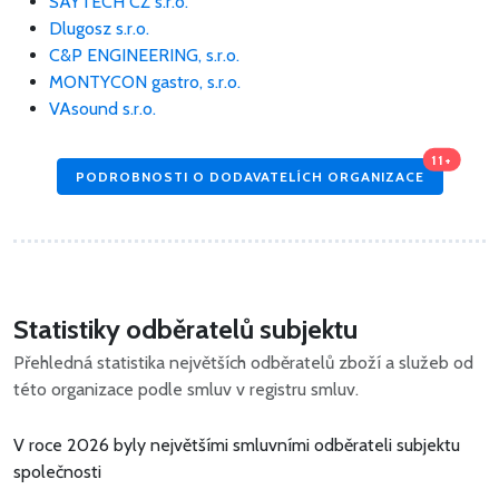
SAYTECH CZ s.r.o.
Dlugosz s.r.o.
C&P ENGINEERING, s.r.o.
MONTYCON gastro, s.r.o.
VAsound s.r.o.
11+
PODROBNOSTI O DODAVATELÍCH ORGANIZACE
Statistiky odběratelů subjektu
Přehledná statistika největších odběratelů zboží a služeb od
této organizace podle smluv v registru smluv.
V roce 2026 byly největšími smluvními odběrateli subjektu
společnosti