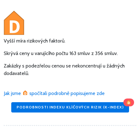
Vyšší míra rizikových faktorů.
Skrývá ceny u varujícího počtu 163 smluv z 356 smluv.
Zakázky s podezřelou cenou se nekoncentrují u žádných
dodavatelů.
Jak jsme
spočítali podrobně popisujeme zde
PODROBNOSTI INDEXU KLÍČOVÝCH RIZIK (K-INDEX)