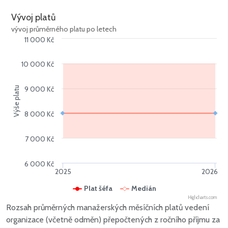
Vývoj platů
vývoj průměrného platu po letech
11 000 Kč
10 000 Kč
9 000 Kč
Výše platu
8 000 Kč
7 000 Kč
6 000 Kč
2025
2026
Plat šéfa
Medián
Highcharts.com
Rozsah průměrných manažerských měsíčních platů vedení
organizace (včetně odměn) přepočtených z ročního příjmu za