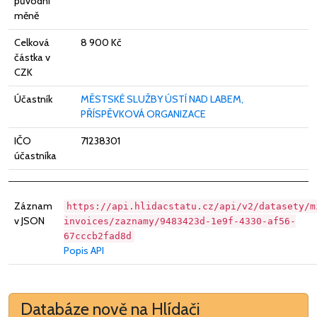
původní
měně
Celková
8 900 Kč
částka v
CZK
Účastník
MĚSTSKÉ SLUŽBY ÚSTÍ NAD LABEM,
PŘÍSPĚVKOVÁ ORGANIZACE
IČO
71238301
účastníka
Záznam
https://api.hlidacstatu.cz/api/v2/datasety/m
v JSON
invoices/zaznamy/9483423d-1e9f-4330-af56-
67cccb2fad8d
Popis API
Databáze nově na Hlídači