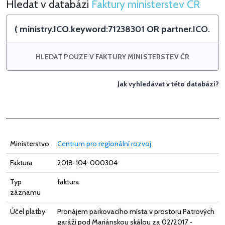
Hledat v databázi
Faktury ministerstev ČR
Hledat v Faktury ministerstev ČR
HLEDAT POUZE V FAKTURY MINISTERSTEV ČR
Jak vyhledávat v této databázi?
Ministerstvo
Centrum pro regionální rozvoj
Faktura
2018-104-000304
Typ
faktura
záznamu
Účel platby
Pronájem parkovacího místa v prostoru Patrových
garáží pod Mariánskou skálou za 02/2017 -