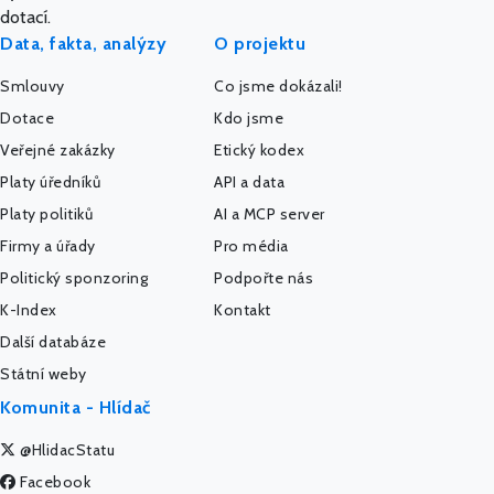
dotací.
Data, fakta, analýzy
O projektu
Smlouvy
Co jsme dokázali!
Dotace
Kdo jsme
Veřejné zakázky
Etický kodex
Platy úředníků
API a data
Platy politiků
AI a MCP server
Firmy a úřady
Pro média
Politický sponzoring
Podpořte nás
K-Index
Kontakt
Další databáze
Státní weby
Komunita - Hlídač
@HlidacStatu
Facebook