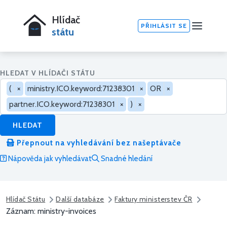
Hlídač
PŘIHLÁSIT SE
státu
HLEDAT V HLÍDAČI STÁTU
(
×
ministry.ICO.keyword:71238301
×
OR
×
partner.ICO.keyword:71238301
×
)
×
HLEDAT
Přepnout na vyhledávání bez našeptávače
Nápověda jak vyhledávat
Snadné hledání
Hlídač Státu
Další databáze
Faktury ministerstev ČR
Záznam: ministry-invoices