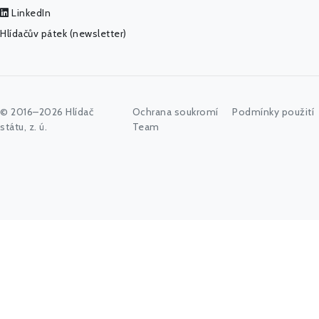
LinkedIn
Hlídačův pátek (newsletter)
© 2016–2026 Hlídač
Ochrana soukromí
Podmínky použití
státu, z. ú.
Team
Začněte psát jméno úřadu, politika nebo co vás zajímá...