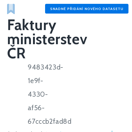
SNADNÉ PŘIDÁNÍ NOVÉHO DATASETU
Faktury
ministerstev
ČR
9483423d-
1e9f-
4330-
af56-
67cccb2fad8d