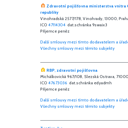
Zdravotní pojišťovna ministerstva vnitra
republiky
Vinohradská 2577/178, Vinohrady, 13000, Prah
ICO
47114304
dat.schránka 9swaix3
Příjemce peněz
Další smlouvy mezi tímto dodavatelem a úřa
Všechny smlouvy mezi těmito subjekty
RBP, zdravotní pojišťovna
Michálkovická 967/108, Slezská Ostrava, 71000
ICO
47673036
dat.schránka edyadmh
Příjemce peněz
Další smlouvy mezi tímto dodavatelem a úřa
Všechny smlouvy mezi těmito subjekty