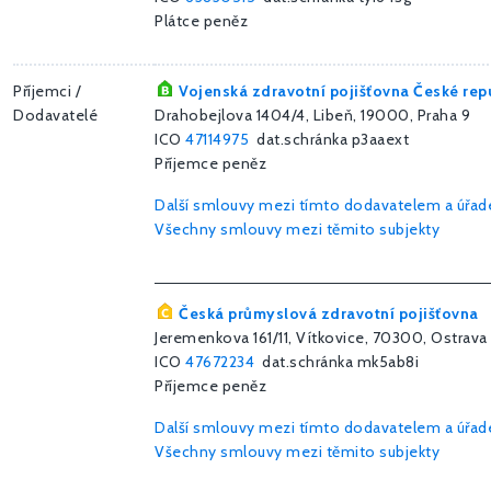
Plátce peněz
Příjemci /
Vojenská zdravotní pojišťovna České rep
Dodavatelé
Drahobejlova 1404/4, Libeň, 19000, Praha 9
ICO
47114975
dat.schránka p3aaext
Příjemce peněz
Další smlouvy mezi tímto dodavatelem a úřa
Všechny smlouvy mezi těmito subjekty
Česká průmyslová zdravotní pojišťovna
Jeremenkova 161/11, Vítkovice, 70300, Ostrava
ICO
47672234
dat.schránka mk5ab8i
Příjemce peněz
Další smlouvy mezi tímto dodavatelem a úřa
Všechny smlouvy mezi těmito subjekty