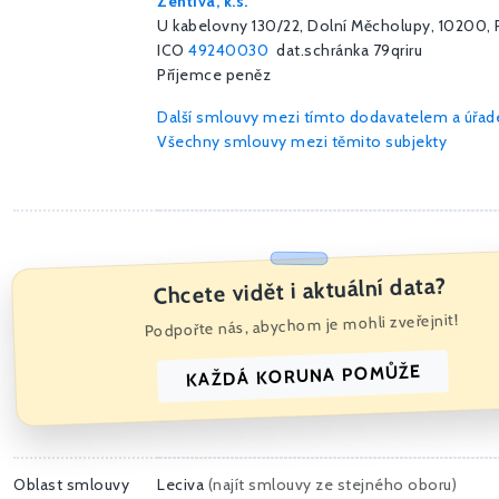
Zentiva, k.s.
U kabelovny 130/22, Dolní Měcholupy, 10200, 
ICO
49240030
dat.schránka 79qriru
Příjemce peněz
Další smlouvy mezi tímto dodavatelem a úřa
Všechny smlouvy mezi těmito subjekty
Chcete vidět i aktuální data?
Podpořte nás, abychom je mohli zveřejnit!
KAŽDÁ KORUNA POMŮŽE
Oblast smlouvy
Leciva
(
najít smlouvy ze stejného oboru
)