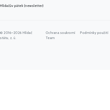
Hlídačův pátek (newsletter)
© 2016–2026 Hlídač
Ochrana soukromí
Podmínky použití
státu, z. ú.
Team
Začněte psát jméno úřadu, politika nebo co vás zajímá...