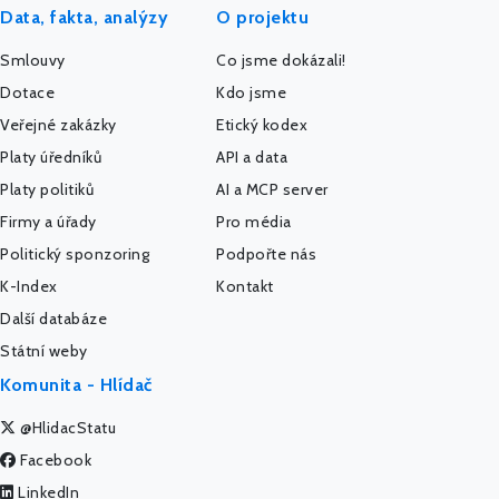
Data, fakta, analýzy
O projektu
Smlouvy
Co jsme dokázali!
Dotace
Kdo jsme
Veřejné zakázky
Etický kodex
Platy úředníků
API a data
Platy politiků
AI a MCP server
Firmy a úřady
Pro média
Politický sponzoring
Podpořte nás
K-Index
Kontakt
Další databáze
Státní weby
Komunita - Hlídač
@HlidacStatu
Facebook
LinkedIn