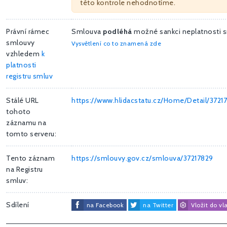
této kontrole nehodnotíme.
Právní rámec
Smlouva
podléhá
možné sankci neplatnosti 
smlouvy
Vysvětlení co to znamená zde
vzhledem
k
platnosti
registru smluv
Stálé URL
https://www.hlidacstatu.cz/Home/Detail/3721
tohoto
záznamu na
tomto serveru:
Tento záznam
https://smlouvy.gov.cz/smlouva/37217829
na Registru
smluv:
Sdílení
na Facebook
na Twitter
Vložit do vl