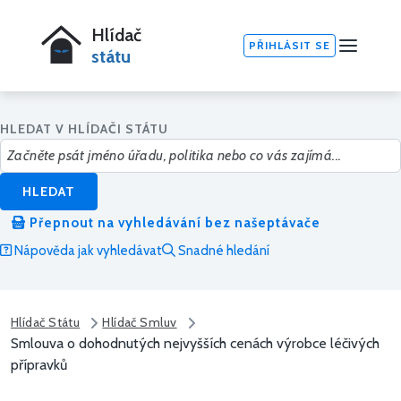
Hlídač
PŘIHLÁSIT SE
státu
HLEDAT V HLÍDAČI STÁTU
HLEDAT
Přepnout na vyhledávání bez našeptávače
Nápověda jak vyhledávat
Snadné hledání
Hlídač Státu
Hlídač Smluv
Smlouva o dohodnutých nejvyšších cenách výrobce léčivých
přípravků