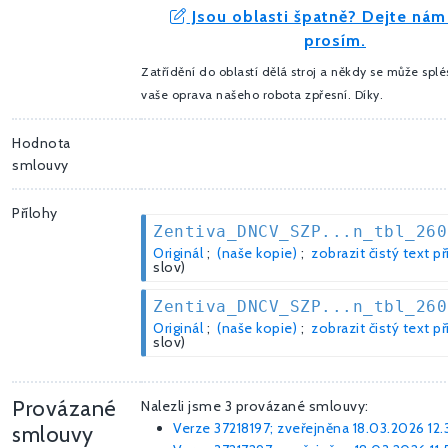
Jsou oblasti špatně? Dejte nám
prosím.
Zatřídění do oblastí dělá stroj a někdy se může splé
vaše oprava našeho robota zpřesní. Díky.
Hodnota
smlouvy
Přílohy
Zentiva_DNCV_SZP...n_tbl_260
Originál
;
(naše kopie)
;
zobrazit čistý text př
slov)
Zentiva_DNCV_SZP...n_tbl_260
Originál
;
(naše kopie)
;
zobrazit čistý text př
slov)
Provázané
Nalezli jsme 3 provázané smlouvy:
Verze 37218197; zveřejněna 18.03.2026 12.
smlouvy