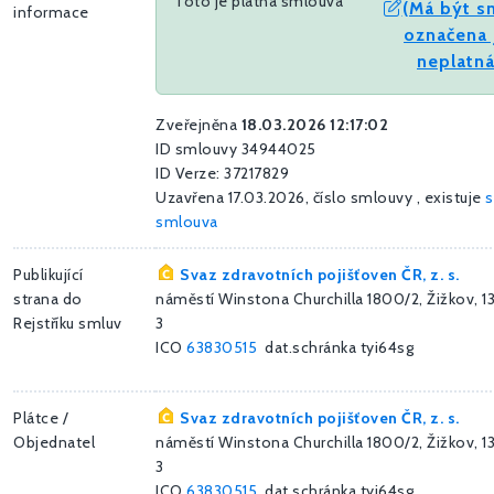
Toto je platná smlouva
(Má být s
informace
označena 
neplatná
Zveřejněna
18.03.2026 12:17:02
ID smlouvy 34944025
ID Verze: 37217829
Uzavřena 17.03.2026, číslo smlouvy , existuje
s
smlouva
Publikující
Svaz zdravotních pojišťoven ČR, z. s.
strana do
náměstí Winstona Churchilla 1800/2, Žižkov, 
Rejstříku smluv
3
ICO
63830515
dat.schránka tyi64sg
Plátce /
Svaz zdravotních pojišťoven ČR, z. s.
Objednatel
náměstí Winstona Churchilla 1800/2, Žižkov, 
3
ICO
63830515
dat.schránka tyi64sg