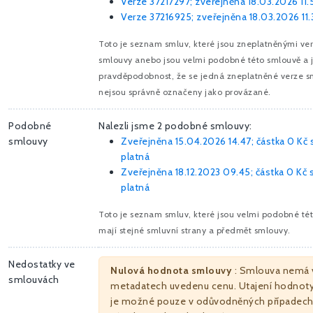
Verze 37217297; zveřejněna 18.03.2026 11.5
Verze 37216925; zveřejněna 18.03.2026 11.
Toto je seznam smluv, které jsou zneplatněnými ve
smlouvy anebo jsou velmi podobné této smlouvě a 
pravděpodobnost, že se jedná zneplatněné verze s
nejsou správně označeny jako provázané.
Podobné
Nalezli jsme 2 podobné smlouvy:
smlouvy
Zveřejněna 15.04.2026 14.47; částka
0 Kč
s
platná
Zveřejněna 18.12.2023 09.45; částka
0 Kč
s
platná
Toto je seznam smluv, které jsou velmi podobné té
mají stejné smluvní strany a předmět smlouvy.
Nedostatky ve
Nulová hodnota smlouvy
: Smlouva nemá 
smlouvách
metadatech uvedenu cenu. Utajení hodnot
je možné pouze v odůvodněných případech,