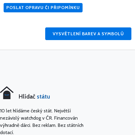
POSLAT OPRAVU ČI PŘIPOMÍNKU
VYSVĚTLENÍ BAREV A SYMBOLŮ
Hlídač
státu
10 let hlídáme český stát. Největší
nezávislý watchdog v ČR. Financován
výhradně dárci. Bez reklam. Bez státních
dotací.