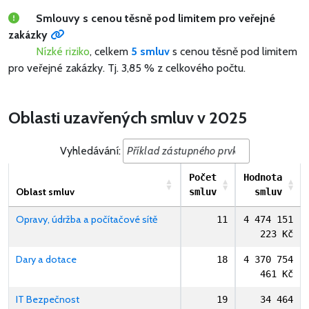
Smlouvy s cenou těsně pod limitem pro veřejné
zakázky
Nízké riziko
, celkem
5 smluv
s cenou těsně pod limitem
pro veřejné zakázky.
Tj. 3,85 % z celkového počtu.
Oblasti uzavřených smluv v 2025
Vyhledávání:
Počet
Hodnota
Oblast smluv
smluv
smluv
Opravy, údržba a počítačové sítě
11
4 474 151
223 Kč
Dary a dotace
18
4 370 754
461 Kč
IT Bezpečnost
19
34 464