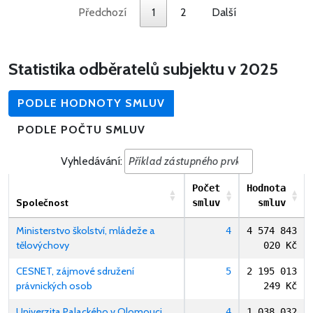
Předchozí
1
2
Další
Statistika odběratelů subjektu v 2025
PODLE HODNOTY SMLUV
PODLE POČTU SMLUV
Vyhledávání:
Počet
Hodnota
Společnost
smluv
smluv
Ministerstvo školství, mládeže a
4
4 574 843
tělovýchovy
020 Kč
CESNET, zájmové sdružení
5
2 195 013
právnických osob
249 Kč
Univerzita Palackého v Olomouci
4
1 038 032