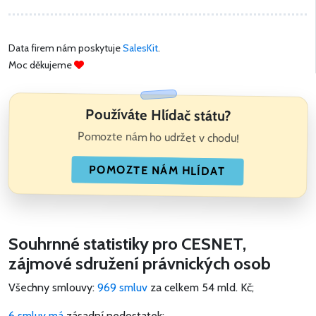
Data firem nám poskytuje
SalesKit
.
Moc děkujeme
Používáte Hlídač státu?
Pomozte nám ho udržet v chodu!
POMOZTE NÁM HLÍDAT
Souhrnné statistiky pro CESNET,
zájmové sdružení právnických osob
Všechny smlouvy:
969 smluv
za celkem
54 mld. Kč
;
6 smluv má
zásadní nedostatek;