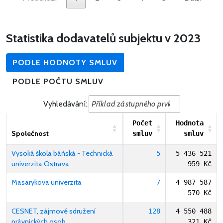
Statistika dodavatelů subjektu v 2023
PODLE HODNOTY SMLUV
PODLE POČTU SMLUV
Vyhledávání:
Počet
Hodnota
Společnost
smluv
smluv
Vysoká škola báňská - Technická
5
5 436 521
univerzita Ostrava
959 Kč
Masarykova univerzita
7
4 987 587
570 Kč
CESNET, zájmové sdružení
128
4 550 488
právnických osob
321 Kč