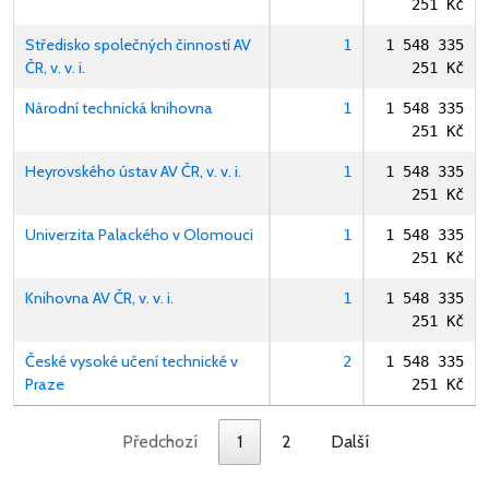
251 Kč
Středisko společných činností AV
1
1 548 335
ČR, v. v. i.
251 Kč
Národní technická knihovna
1
1 548 335
251 Kč
Heyrovského ústav AV ČR, v. v. i.
1
1 548 335
251 Kč
Univerzita Palackého v Olomouci
1
1 548 335
251 Kč
Knihovna AV ČR, v. v. i.
1
1 548 335
251 Kč
České vysoké učení technické v
2
1 548 335
Praze
251 Kč
Předchozí
1
2
Další