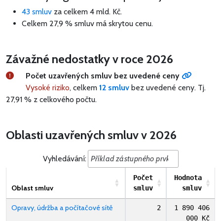
43 smluv
za celkem
4 mld. Kč
.
Celkem 27,9 % smluv má skrytou cenu.
Závažné nedostatky v roce 2026
Počet uzavřených smluv bez uvedené ceny
Vysoké riziko
, celkem
12 smluv
bez uvedené ceny.
Tj.
27,91 % z celkového počtu.
Oblasti uzavřených smluv v 2026
Vyhledávání:
Počet
Hodnota
Oblast smluv
smluv
smluv
Opravy, údržba a počítačové sítě
2
1 890 406
000 Kč