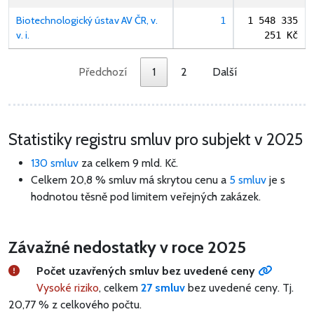
Biotechnologický ústav AV ČR, v.
1
1 548 335
v. i.
251 Kč
Předchozí
1
2
Další
Statistiky registru smluv pro subjekt v 2025
130 smluv
za celkem
9 mld. Kč
.
Celkem 20,8 % smluv má skrytou cenu a
5 smluv
je s
hodnotou těsně pod limitem veřejných zakázek.
Závažné nedostatky v roce 2025
Počet uzavřených smluv bez uvedené ceny
Vysoké riziko
, celkem
27 smluv
bez uvedené ceny.
Tj.
20,77 % z celkového počtu.