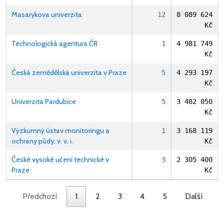
Masarykova univerzita
12
8 089 624
Kč
Technologická agentura ČR
1
4 981 749
Kč
Česká zemědělská univerzita v Praze
5
4 293 197
Kč
Univerzita Pardubice
5
3 482 050
Kč
Výzkumný ústav monitoringu a
1
3 168 119
ochrany půdy, v. v. i.
Kč
České vysoké učení technické v
3
2 305 400
Praze
Kč
Předchozí
1
2
3
4
5
Další