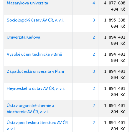
Masarykova univerzita
4
4 077 608
434 Kč
Sociologický ústav AV ČR, v. v. i.
3
1 895 338
604 Kč
Univerzita Karlova
2
1 894 401
804 Kč
Vysoké učení technické v Brně
2
1 894 401
804 Kč
Západočeská univerzita v Plzni
3
1 894 401
804 Kč
Heyrovského ústav AV ČR, v. v. i.
2
1 894 401
804 Kč
Ústav organické chemie a
2
1 894 401
biochemie AV ČR, v. v. i.
804 Kč
Ústav pro českou literaturu AV ČR,
2
1 894 401
v. v. i.
804 Kč