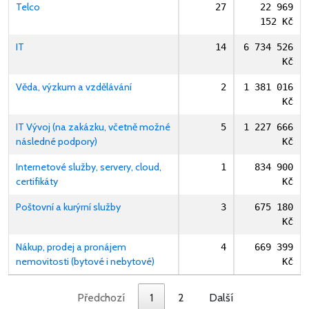
Telco
27
22 969
152 Kč
IT
14
6 734 526
Kč
Věda, výzkum a vzdělávání
2
1 381 016
Kč
IT Vývoj (na zakázku, včetně možné
5
1 227 666
následné podpory)
Kč
Internetové služby, servery, cloud,
1
834 900
certifikáty
Kč
Poštovní a kurýrní služby
3
675 180
Kč
Nákup, prodej a pronájem
4
669 399
nemovitosti (bytové i nebytové)
Kč
Předchozí
1
2
Další