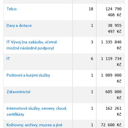
Telco
18
124 790
408 Kč
Dary a dotace
1
38 955
497 Kč
IT Vývoj (na zakázku, včetně
3
1 335 840
možné následné podpory)
Kč
IT
6
1 119 734
Kč
Poštovní a kurýrní služby
1
1 089 000
Kč
Zdravotnictví
1
605 000
Kč
Internetové služby, servery, cloud,
1
162 261
certifikáty
Kč
Knihovny, archivy, muzea a jiné
1
72 600 Kč