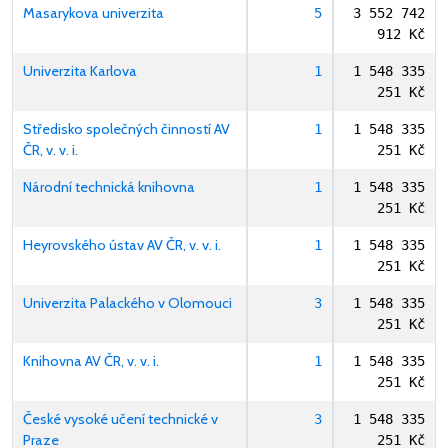
Masarykova univerzita
5
3 552 742
912 Kč
Univerzita Karlova
1
1 548 335
251 Kč
Středisko společných činností AV
1
1 548 335
ČR, v. v. i.
251 Kč
Národní technická knihovna
1
1 548 335
251 Kč
Heyrovského ústav AV ČR, v. v. i.
1
1 548 335
251 Kč
Univerzita Palackého v Olomouci
3
1 548 335
251 Kč
Knihovna AV ČR, v. v. i.
1
1 548 335
251 Kč
České vysoké učení technické v
3
1 548 335
Praze
251 Kč