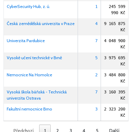
CyberSecurity Hub, z. ú.
1
245 599
990 Kč
Česká zemědělská univerzita v Praze
4
9 165 875
Kč
Univerzita Pardubice
7
4 048 900
Kč
Vysoké učení technické v Brně
5
3 975 695
Kč
Nemocnice Na Homolce
2
3 484 800
Kč
Vysoká škola báňská - Technická
7
3 160 395
univerzita Ostrava
Kč
Fakultní nemocnice Brno
3
2 323 200
Kč
Předchozí
1
2
3
4
5
Další