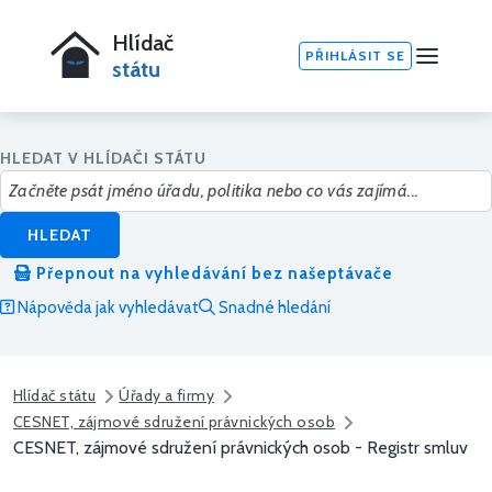
Hlídač
PŘIHLÁSIT SE
státu
HLEDAT V HLÍDAČI STÁTU
HLEDAT
Přepnout na vyhledávání bez našeptávače
Nápověda jak vyhledávat
Snadné hledání
Hlídač státu
Úřady a firmy
CESNET, zájmové sdružení právnických osob
CESNET, zájmové sdružení právnických osob - Registr smluv