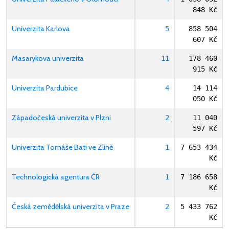
848 Kč
Univerzita Karlova
5
858 504
607 Kč
Masarykova univerzita
11
178 460
915 Kč
Univerzita Pardubice
4
14 114
050 Kč
Západočeská univerzita v Plzni
2
11 040
597 Kč
Univerzita Tomáše Bati ve Zlíně
1
7 653 434
Kč
Technologická agentura ČR
1
7 186 658
Kč
Česká zemědělská univerzita v Praze
2
5 433 762
Kč