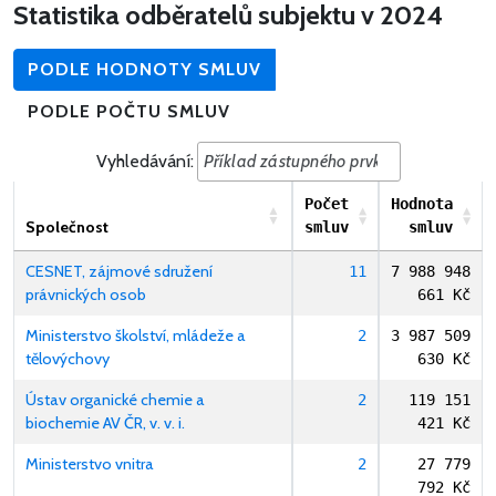
Statistika odběratelů subjektu v 2024
PODLE HODNOTY SMLUV
PODLE POČTU SMLUV
Vyhledávání:
Počet
Hodnota
Společnost
smluv
smluv
CESNET, zájmové sdružení
11
7 988 948
právnických osob
661 Kč
Ministerstvo školství, mládeže a
2
3 987 509
tělovýchovy
630 Kč
Ústav organické chemie a
2
119 151
biochemie AV ČR, v. v. i.
421 Kč
Ministerstvo vnitra
2
27 779
792 Kč