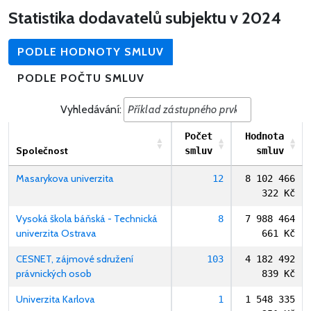
Statistika dodavatelů subjektu v 2024
PODLE HODNOTY SMLUV
PODLE POČTU SMLUV
Vyhledávání:
Počet
Hodnota
Společnost
smluv
smluv
Masarykova univerzita
12
8 102 466
322 Kč
Vysoká škola báňská - Technická
8
7 988 464
univerzita Ostrava
661 Kč
CESNET, zájmové sdružení
103
4 182 492
právnických osob
839 Kč
Univerzita Karlova
1
1 548 335