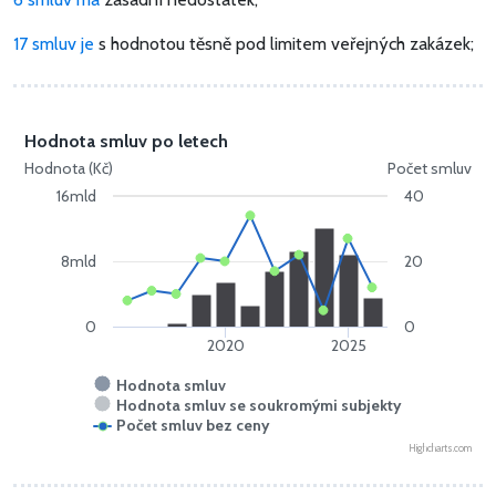
17 smluv je
s hodnotou těsně pod limitem veřejných zakázek;
Hodnota smluv po letech
Hodnota (Kč)
Počet smluv
16mld
40
8mld
20
0
0
2020
2025
Hodnota smluv
Hodnota smluv se soukromými subjekty
Počet smluv bez ceny
Highcharts.com