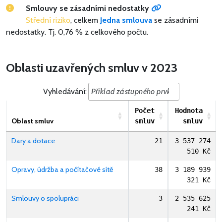
Smlouvy se zásadními nedostatky
Střední riziko
, celkem
Jedna smlouva
se zásadními
nedostatky.
Tj. 0,76 % z celkového počtu.
Oblasti uzavřených smluv v 2023
Vyhledávání:
Počet
Hodnota
Oblast smluv
smluv
smluv
Dary a dotace
21
3 537 274
510 Kč
Opravy, údržba a počítačové sítě
38
3 189 939
321 Kč
Smlouvy o spolupráci
3
2 535 625
241 Kč