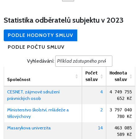
Statistika odběratelů subjektu v 2023
PODLE HODNOTY SMLUV
PODLE POČTU SMLUV
Vyhledávání:
Počet
Hodnota
Společnost
smluv
smluv
CESNET, zájmové sdružení
4
4 749 755
právnických osob
652 Kč
Ministerstvo školství, mládeže a
2
3 797 040
tělovýchovy
780 Kč
Masarykova univerzita
14
463 085
589 Kč