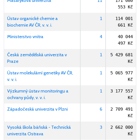
Masarykova univerzita
11
171 080
553 Kč
Ústav organické chemie a
1
114 001
biochemie AV ČR, v. v. i.
661 Kč
Ministerstvo vnitra
4
40 044
497 Kč
Česká zemědělská univerzita v
1
5 429 681
Praze
Kč
Ústav molekulární genetiky AV ČR,
1
5 065 977
v. v. i.
Kč
Výzkumný ústav monitoringu a
1
3 177 557
ochrany půdy, v. v. i.
Kč
Západočeská univerzita v Plzni
6
2 709 491
Kč
Vysoká škola báňská - Technická
3
2 662 000
univerzita Ostrava
Kč